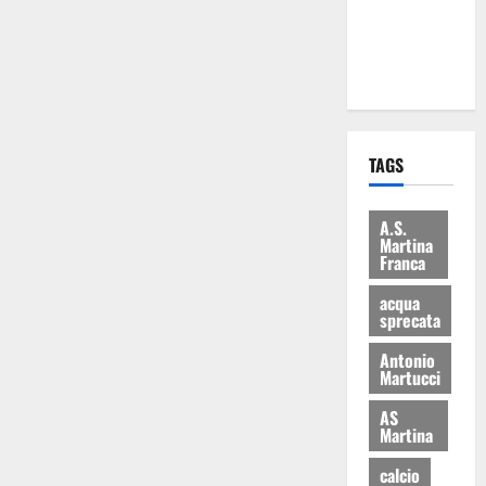
ai 15 nuovi
Fucilieri
dell’Aria
TAGS
A.S.
Martina
Franca
acqua
sprecata
Antonio
Martucci
AS
Martina
calcio