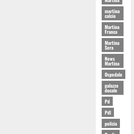
martina
calcio
Martina
Franca
Martina
Sera
News
Martina
Ospedale
palazzo
ducale
Pd
Pdl
polizia