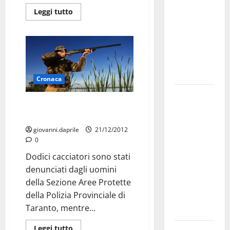
bando
Leggi tutto
alloggi ERP
2026:
domande
dal 26
agosto
Cronaca
La gara
Dodici denunce per caccia in
ciclistica
area protetta
dei Giochi
giovanni.daprile
21/12/2012
attraversa
0
Martina
Dodici cacciatori sono stati
Franca:
denunciati dagli uomini
ecco le
della Sezione Aree Protette
strade
della Polizia Provinciale di
interessate
Taranto, mentre...
e gli orari
Leggi tutto