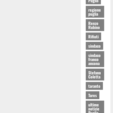
Puglia
regione
puglia
Renzo
Rubino
Rifiuti
sindaco
sindaco
franco
ancona
Stefano
Coletta
taranto
Tares
ultime
notizie
Puglia