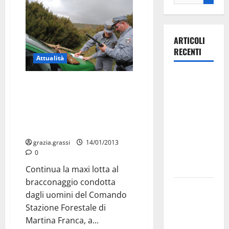
ARTICOLI
RECENTI
Attualità
Ospedale di
ENNESIMA OPERAZIONE DELLA
Martina
FORESTALE DI MARTINA
Franca,
FRANCA: Bracconaggio,
Forza Italia
sequestrate altre armi e
annuncia la
munizioni
protesta:
grazia.grassi
14/01/2013
0
sit-in lunedì
10 agosto
Continua la maxi lotta al
bracconaggio condotta
Il Comune
dagli uomini del Comando
di Martina
Stazione Forestale di
Franca
Martina Franca, a...
pubblica il