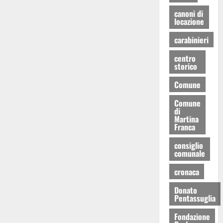
canoni di
locazione
carabinieri
centro
storico
Comune
Comune
di
Martina
Franca
consiglio
comunale
cronaca
Donato
Pentassuglia
Fondazione