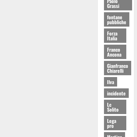
Paolo
Grassi
fontane
pubbliche
Forza
Italia
Franco
Ancona
Gianfranco
Chiarelli
Ilva
incidente
Lc
Solito
Lega
pro
Martina