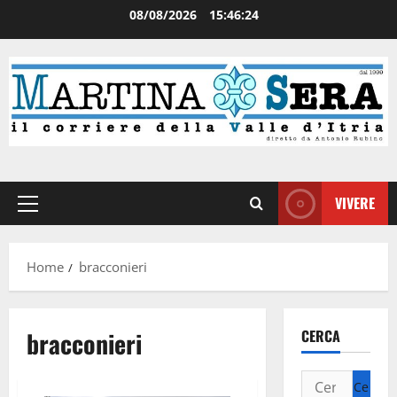
08/08/2026
15:46:24
VIVERE
Home
bracconieri
bracconieri
CERCA