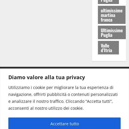
ultimissime
martina
franca
Ultimissime
Puglia
Valle
d'Itria
Diamo valore alla tua privacy
CONTATTI.
Utilizziamo i cookie per migliorare la tua esperienza di
navigazione, offrirti pubblicità o contenuti personalizzati
Redazione:
redazione@www.martinasera.it
e analizzare il nostro traffico. Cliccando “Accetta tutti”,
Direttore:
direttore@www.martinasera.it
acconsenti al nostro utilizzo dei cookie.
Info & Commerciale:
info@www.martinasera.it
Accettare tutto