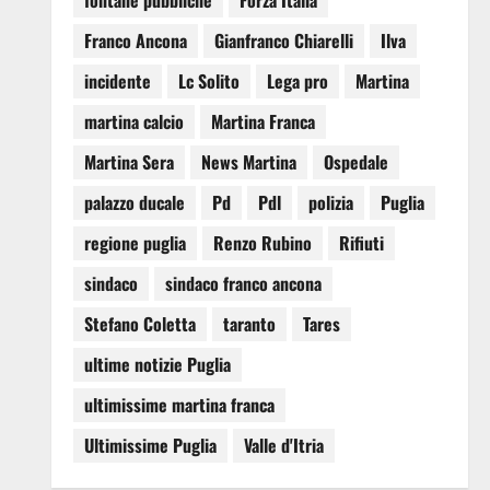
fontane pubbliche
Forza Italia
Franco Ancona
Gianfranco Chiarelli
Ilva
incidente
Lc Solito
Lega pro
Martina
martina calcio
Martina Franca
Martina Sera
News Martina
Ospedale
palazzo ducale
Pd
Pdl
polizia
Puglia
regione puglia
Renzo Rubino
Rifiuti
sindaco
sindaco franco ancona
Stefano Coletta
taranto
Tares
ultime notizie Puglia
ultimissime martina franca
Ultimissime Puglia
Valle d'Itria