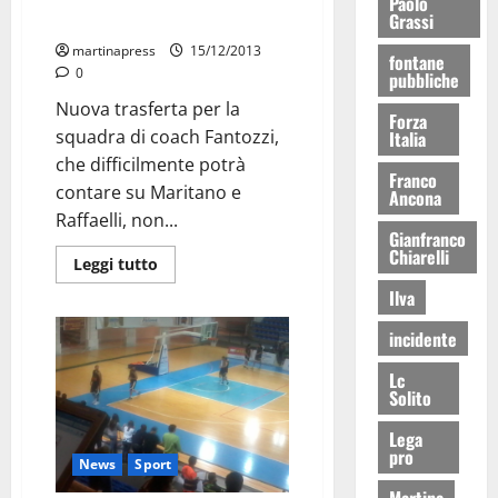
Paolo
Grassi
Bisceglie
martinapress
15/12/2013
fontane
0
pubbliche
Nuova trasferta per la
Forza
squadra di coach Fantozzi,
Italia
che difficilmente potrà
Franco
contare su Maritano e
Ancona
Raffaelli, non...
Gianfranco
Chiarelli
Leggi tutto
Ilva
incidente
Lc
Solito
Lega
pro
News
Sport
Martina