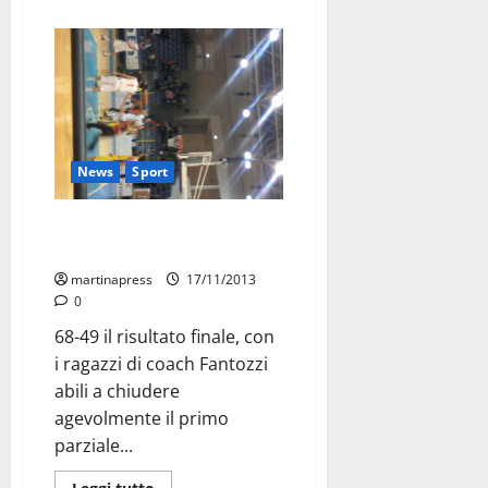
News
Sport
La DueEsse domina due quarti e
batte il Lanciano
martinapress
17/11/2013
0
68-49 il risultato finale, con
i ragazzi di coach Fantozzi
abili a chiudere
agevolmente il primo
parziale...