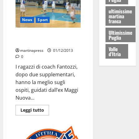
ultimissime
martina
News
Sport
franca
Ultimissime
DueEsse, vittoria e sorpasso sul
Puglia
Molfetta
Valle
martinapress
01/12/2013
d'Itria
0
I ragazzi di coach Fantozzi,
dopo due supplementari,
hanno la meglio sugli
ospiti, guidati dall’ex Maggi
Nuova...
Leggi tutto