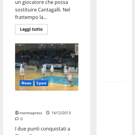
Martina
un giocatore che possa
Franca
sostituire Cantagalli. Nel
investe
frattempo la...
sulle
Leggi tutto
famiglie: in
arrivo tre
seminari
dedicati ad
adolescenti,
genitori ed
empatia
News
Sport
Aeronautica
Militare, al
DNB/D, la DueEsse a metà
16° Stormo
classifica, lo Scafati stacca tutti
di Martina
martinapress
16/12/2013
Franca
0
consegnati
I due punti conquistati a
i Baschi Blu