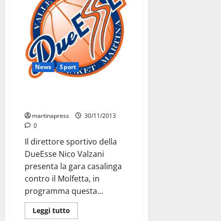
News
Sport
“Una sfida da vincere a tutti i
costi”
martinapress
30/11/2013
0
Il direttore sportivo della
DueEsse Nico Valzani
presenta la gara casalinga
contro il Molfetta, in
programma questa...
Leggi tutto