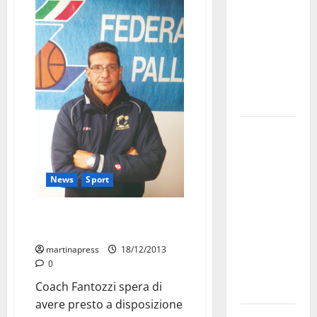
bando
alloggi ERP
2026:
domande
dal 26
agosto
La gara
ciclistica
dei Giochi
News
Sport
attraversa
Martina
“Aspetto qualche rinforzo dal
Franca:
mercato”
ecco le
martinapress
18/12/2013
strade
0
interessate
Coach Fantozzi spera di
e gli orari
avere presto a disposizione