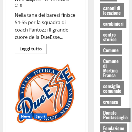
0
canoni di
locazione
Nella tana dei baresi finisce
54-55 per la squadra di
carabinieri
coach Fantozzi Il grande
centro
cuore della DueEsse...
storico
Leggi tutto
Comune
Comune
di
Martina
Franca
consiglio
comunale
cronaca
Donato
Pentassuglia
News
Sport
Fondazione
DueEsse, dopo Ceglie si va a