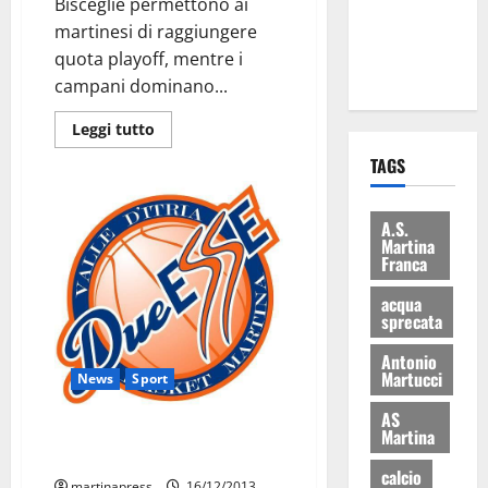
Bisceglie permettono ai
ai 15 nuovi
martinesi di raggiungere
Fucilieri
quota playoff, mentre i
dell’Aria
campani dominano...
Leggi tutto
TAGS
A.S.
Martina
Franca
acqua
sprecata
Antonio
Martucci
News
Sport
AS
DueEsse, grande rimonta a
Martina
Bisceglie
calcio
martinapress
16/12/2013