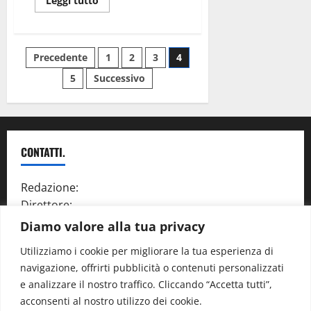
Leggi tutto
Precedente
1
2
3
4
5
Successivo
CONTATTI.
Redazione:
redazione@www.martinasera.it
Direttore:
direttore@www.martinasera.it
Info & Commerciale:
info@www.martinasera.it
Diamo valore alla tua privacy
Utilizziamo i cookie per migliorare la tua esperienza di
navigazione, offrirti pubblicità o contenuti personalizzati
Home
News
Vivere la città
EVENTI
Salute
e analizzare il nostro traffico. Cliccando “Accetta tutti”,
Il Blog del Direttore
Contatti
acconsenti al nostro utilizzo dei cookie.