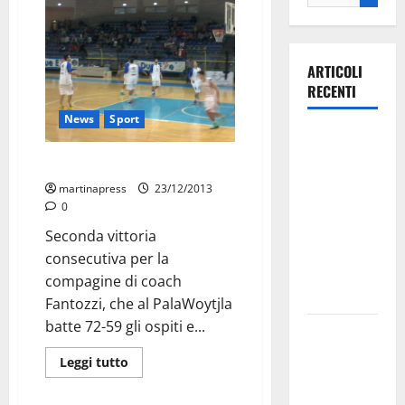
ARTICOLI
RECENTI
News
Sport
Ospedale di
Martina
La DueEsse domina il Venafro
Franca,
martinapress
23/12/2013
Forza Italia
0
annuncia la
Seconda vittoria
protesta:
consecutiva per la
sit-in lunedì
compagine di coach
10 agosto
Fantozzi, che al PalaWoytjla
batte 72-59 gli ospiti e...
Il Comune
di Martina
Leggi tutto
Franca
pubblica il