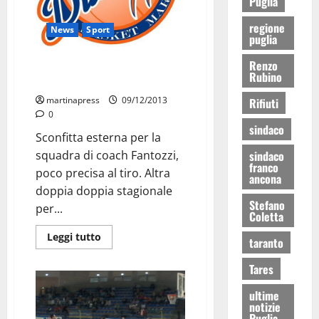
Puglia
regione
News
Sport
puglia
Renzo
Francavilla troppo forte, la
Rubino
DueEsse cede 74-62
martinapress
09/12/2013
Rifiuti
0
sindaco
Sconfitta esterna per la
squadra di coach Fantozzi,
sindaco
franco
poco precisa al tiro. Altra
ancona
doppia doppia stagionale
Stefano
per...
Coletta
Leggi tutto
taranto
Tares
ultime
notizie
Puglia