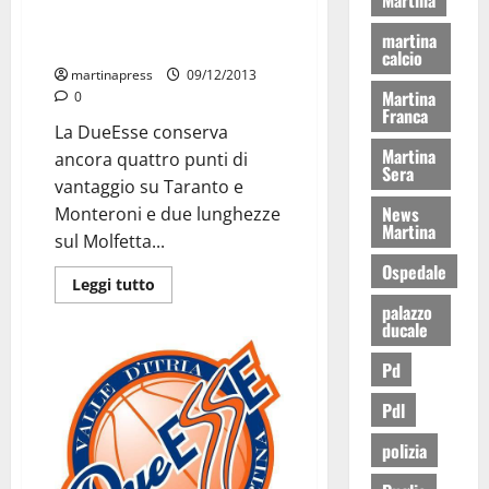
DNB/D, continua il dominio di
martina
Agropoli e Scafati
calcio
martinapress
09/12/2013
Martina
0
Franca
La DueEsse conserva
Martina
ancora quattro punti di
Sera
vantaggio su Taranto e
News
Monteroni e due lunghezze
Martina
sul Molfetta...
Ospedale
Leggi tutto
palazzo
ducale
Pd
Pdl
polizia