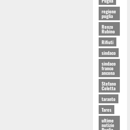
Puglia
regione
puglia
Renzo
Rubino
Rifiuti
sindaco
sindaco
franco
ancona
Stefano
Coletta
taranto
Tares
ultime
notizie
Puglia