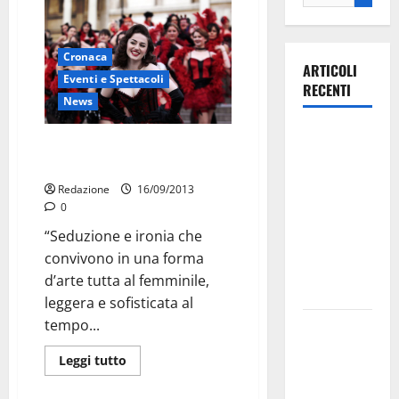
Cronaca
ARTICOLI
Eventi e Spettacoli
RECENTI
News
Ospedale di
Volete recitare in “Pane e
Martina
burlesque”? Provate qui
Franca,
Redazione
16/09/2013
Forza Italia
0
annuncia la
“Seduzione e ironia che
protesta:
convivono in una forma
sit-in lunedì
d’arte tutta al femminile,
10 agosto
leggera e sofisticata al
tempo...
Il Comune
di Martina
Leggi tutto
Franca
pubblica il