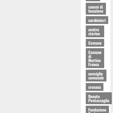
canoni di
locazione
carabinieri
centro
storico
Comune
Comune
di
Martina
Franca
consiglio
comunale
cronaca
Donato
Pentassuglia
Fondazione