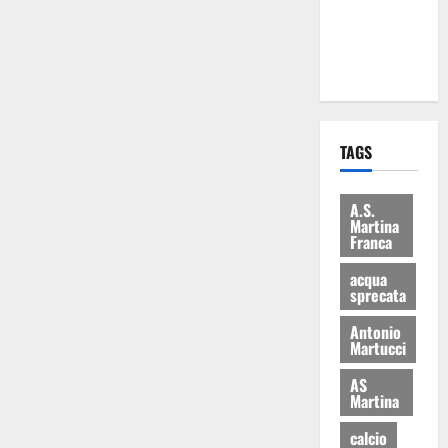
ai 15 nuovi
Fucilieri
dell’Aria
TAGS
A.S.
Martina
Franca
acqua
sprecata
Antonio
Martucci
AS
Martina
calcio