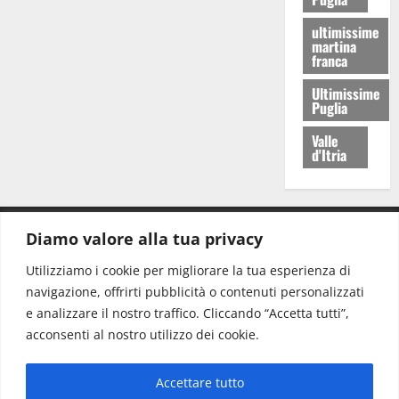
ultimissime
martina
franca
Ultimissime
Puglia
Valle
d'Itria
Diamo valore alla tua privacy
CONTATTI.
Utilizziamo i cookie per migliorare la tua esperienza di
navigazione, offrirti pubblicità o contenuti personalizzati
Redazione:
redazione@www.martinasera.it
e analizzare il nostro traffico. Cliccando “Accetta tutti”,
Direttore:
direttore@www.martinasera.it
acconsenti al nostro utilizzo dei cookie.
Info & Commerciale:
info@www.martinasera.it
Accettare tutto