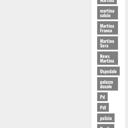
martina
calcio
Martina
Franca
Martina
Sera
News
Martina
Ospedale
palazzo
ducale
Pd
Pdl
polizia