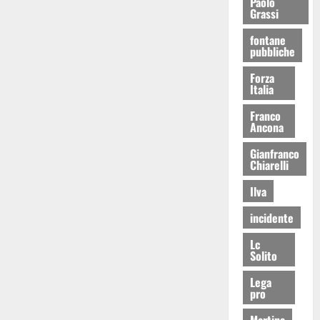
Paolo
Grassi
fontane
pubbliche
Forza
Italia
Franco
Ancona
Gianfranco
Chiarelli
Ilva
incidente
Lc
Solito
Lega
pro
Martina