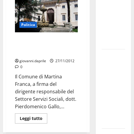
bando
alloggi ERP
2026:
Politica
domande
dal 26
Assistenza sanitaria agli
agosto
indigenti: Pubblicato l’impegno
di spesa
La gara
giovanni.daprile
27/11/2012
ciclistica
0
dei Giochi
Il Comune di Martina
attraversa
Franca, a firma del
Martina
dirigente responsabile del
Franca:
Settore Servizi Sociali, dott.
ecco le
Pierdomenico Gallo,...
strade
interessate
Leggi tutto
e gli orari