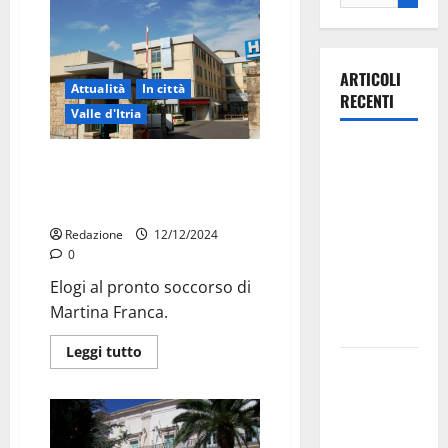
ARTICOLI
Attualità
In città
RECENTI
Valle d'Itria
Ospedale di
Elogi al Pronto Soccorso di
Martina
Martina Franca da un nostro
Franca,
lettore
Forza Italia
Redazione
12/12/2024
annuncia la
0
protesta:
Elogi al pronto soccorso di
sit-in lunedì
Martina Franca.
10 agosto
Leggi tutto
Il Comune
di Martina
Franca
pubblica il