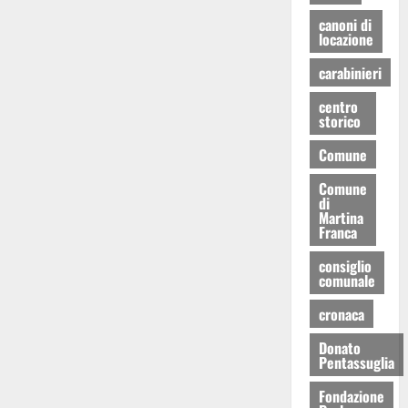
canoni di
locazione
carabinieri
centro
storico
Comune
Comune
di
Martina
Franca
consiglio
comunale
cronaca
Donato
Pentassuglia
Fondazione