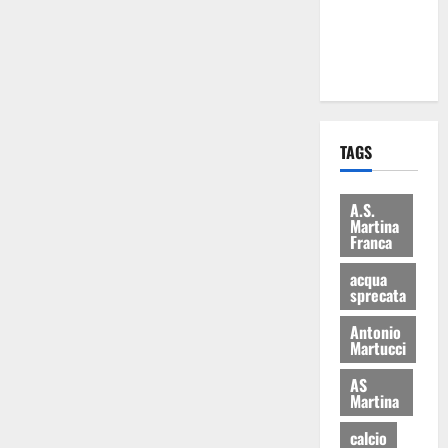
ai 15 nuovi
Fucilieri
dell’Aria
TAGS
A.S.
Martina
Franca
acqua
sprecata
Antonio
Martucci
AS
Martina
calcio