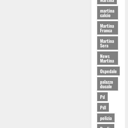
martina
calcio
Martina
Franca
Martina
Sera
News
Martina
Ospedale
palazzo
ducale
Pd
Pdl
polizia