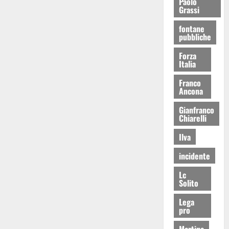
Paolo
Grassi
fontane
pubbliche
Forza
Italia
Franco
Ancona
Gianfranco
Chiarelli
Ilva
incidente
Lc
Solito
Lega
pro
Martina