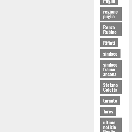
Puglia
regione
puglia
Renzo
Rubino
Rifiuti
sindaco
sindaco
franco
ancona
Stefano
Coletta
taranto
Tares
ultime
notizie
Puglia