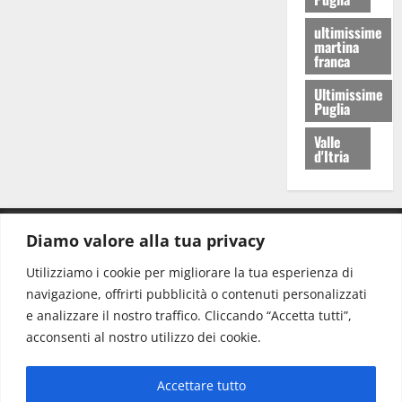
ultimissime
martina
franca
Ultimissime
Puglia
Valle
d'Itria
Diamo valore alla tua privacy
CONTATTI.
Utilizziamo i cookie per migliorare la tua esperienza di
navigazione, offrirti pubblicità o contenuti personalizzati
Redazione:
redazione@www.martinasera.it
e analizzare il nostro traffico. Cliccando “Accetta tutti”,
Direttore:
direttore@www.martinasera.it
acconsenti al nostro utilizzo dei cookie.
Info & Commerciale:
info@www.martinasera.it
Accettare tutto