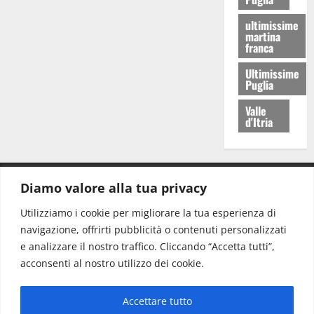
ultimissime
martina
franca
Ultimissime
Puglia
Valle
d'Itria
Diamo valore alla tua privacy
CONTATTI.
Utilizziamo i cookie per migliorare la tua esperienza di
navigazione, offrirti pubblicità o contenuti personalizzati
Redazione:
redazione@www.martinasera.it
e analizzare il nostro traffico. Cliccando “Accetta tutti”,
Direttore:
direttore@www.martinasera.it
acconsenti al nostro utilizzo dei cookie.
Info & Commerciale:
info@www.martinasera.it
Accettare tutto