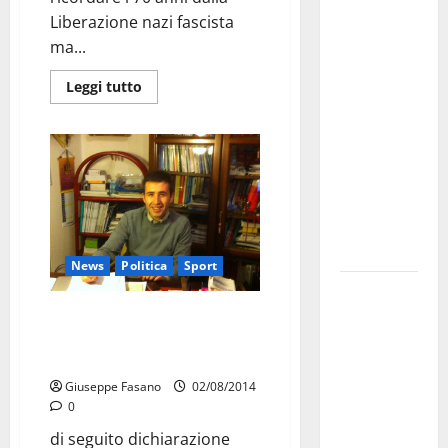
Martina
Liberazione nazi fascista
Franca
ma...
investe
sulle
Leggi tutto
famiglie: in
arrivo tre
seminari
dedicati ad
adolescenti,
genitori ed
empatia
News
Politica
Sport
Aeronautica
Militare, al
Coletta: “adesso delocalizziamo
lo Stadio e ripensiamo l’area
16° Stormo
mercatale”
di Martina
Giuseppe Fasano
02/08/2014
Franca
0
consegnati
di seguito dichiarazione
i Baschi Blu