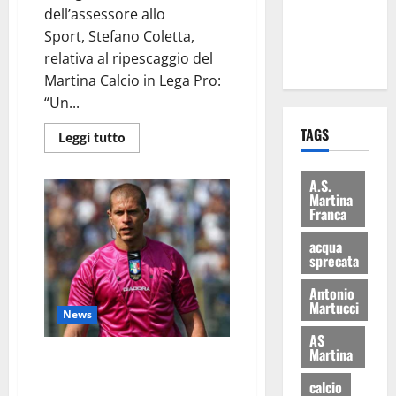
dell’assessore allo
ai 15 nuovi
Sport, Stefano Coletta,
Fucilieri
relativa al ripescaggio del
dell’Aria
Martina Calcio in Lega Pro:
“Un...
TAGS
Leggi tutto
A.S.
Martina
Franca
acqua
sprecata
Antonio
Martucci
News
AS
Martina
Coletta si congratula con
Angelo Cervellera, il martinese
calcio