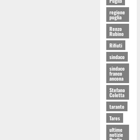
Puglia
regione
puglia
Renzo
Rubino
Rifiuti
sindaco
sindaco
franco
ancona
Stefano
Coletta
taranto
Tares
ultime
notizie
Puglia