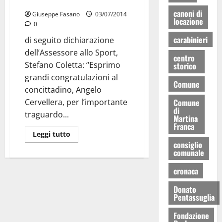
che arbitrerà in serie A.
canoni di
Giuseppe Fasano
03/07/2014
locazione
0
carabinieri
di seguito dichiarazione
dell’Assessore allo Sport,
centro
Stefano Coletta: “Esprimo
storico
grandi congratulazioni al
Comune
concittadino, Angelo
Comune
Cervellera, per l’importante
di
traguardo...
Martina
Franca
Leggi tutto
consiglio
comunale
cronaca
Donato
Pentassuglia
Fondazione