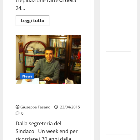
trepidazione l’attesa della
bando
24...
alloggi ERP
Leggi tutto
2026:
domande
dal 26
agosto
La gara
ciclistica
dei Giochi
News
attraversa
Martina
Un week end “in movimento”, in
Franca:
attesa della Festa dello Sport
ecco le
Giuseppe Fasano
23/04/2015
strade
0
interessate
Dalla segreteria del
e gli orari
Sindaco: Un week end per
ricordare i 70 anni dalla