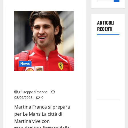
ARTICOLI
RECENTI
Ospedale di
Martina
Franca,
News
Forza Italia
annuncia la
Martina Franca si prepara per Le
protesta:
Mans
sit-in lunedì
giuseppe simeone
10 agosto
08/06/2023
0
Il Comune
Martina Franca si prepara
di Martina
per Le Mans La città di
Franca
Martina vive con
pubblica il