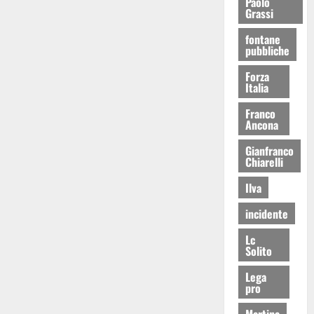
Paolo
Grassi
fontane
pubbliche
Forza
Italia
Franco
Ancona
Gianfranco
Chiarelli
Ilva
incidente
Lc
Solito
Lega
pro
Martina