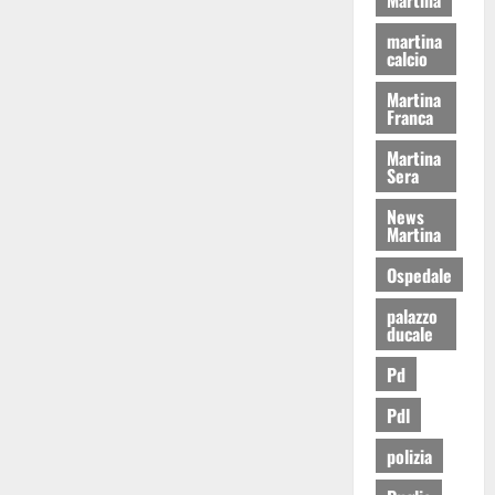
martina
calcio
Martina
Franca
Martina
Sera
News
Martina
Ospedale
palazzo
ducale
Pd
Pdl
polizia