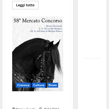
investe
Leggi tutto
sulle
famiglie: in
arrivo tre
seminari
dedicati ad
adolescenti,
genitori ed
empatia
Aeronautica
Militare, al
16° Stormo
di Martina
Cronaca
Cultura
News
Franca
consegnati
La 58^ Mostra Mercato del
i Baschi Blu
Murgese e dell’Asino martinese
ai 15 nuovi