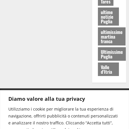
Tares
ultime
notizie
Puglia
ultimissime
martina
franca
Ultimissime
Puglia
Valle
d'Itria
Diamo valore alla tua privacy
CONTATTI.
Utilizziamo i cookie per migliorare la tua esperienza di
navigazione, offrirti pubblicità o contenuti personalizzati
Redazione:
redazione@www.martinasera.it
e analizzare il nostro traffico. Cliccando “Accetta tutti”,
Direttore:
direttore@www.martinasera.it