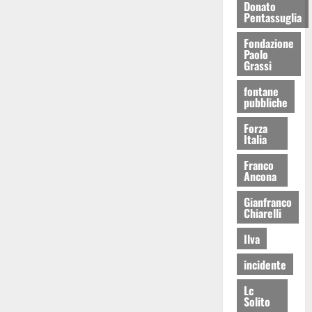
Donato
Pentassuglia
Fondazione
Paolo
Grassi
fontane
pubbliche
Forza
Italia
Franco
Ancona
Gianfranco
Chiarelli
Ilva
incidente
Lc
Solito