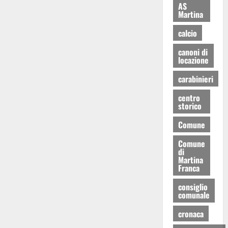
AS
Martina
calcio
canoni di
locazione
carabinieri
centro
storico
Comune
Comune
di
Martina
Franca
consiglio
comunale
cronaca