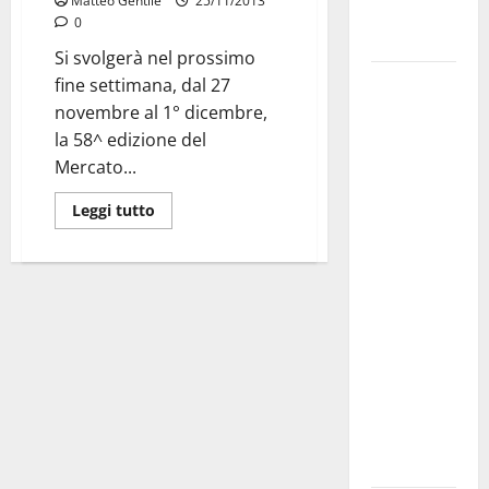
Matteo Gentile
25/11/2013
Fucilieri
0
dell’Aria
Si svolgerà nel prossimo
Martina
fine settimana, dal 27
Franca,
novembre al 1° dicembre,
Marraffa
la 58^ edizione del
attacca
Mercato...
Regione e
Leggi tutto
Comune:
“Nuovi
medici solo
a
novembre.
Faremo
accesso agli
atti su Tari,
rifiuti e
bilancio”