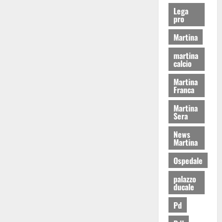
Lega
pro
Martina
martina
calcio
Martina
Franca
Martina
Sera
News
Martina
Ospedale
palazzo
ducale
Pd