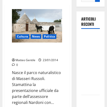
ARTICOLI
RECENTI
La gara
Cultura
News
Politica
ciclistica
dei Giochi
Nasce il parco di Masseria
Russoli
attraversa
Martina
Matteo Gentile
23/01/2014
0
Franca:
ecco le
Nasce il parco naturalistico
strade
di Masseri Russoli.
interessate
Stamattina la
e gli orari
presentazione ufficiale da
parte dell’assessore
Martina
regionali Nardoni con...
Franca