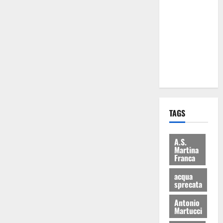
Martina
Franca: Il
sindaco non
ha fatto le
scuse alla
Lillo
TAGS
A.S.
Martina
Franca
acqua
sprecata
Antonio
Martucci