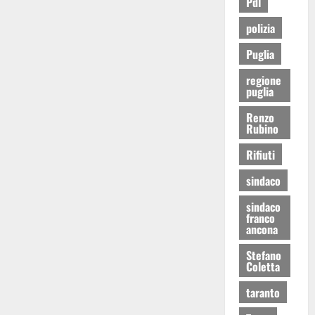
Pdl
polizia
Puglia
regione
puglia
Renzo
Rubino
Rifiuti
sindaco
sindaco
franco
ancona
Stefano
Coletta
taranto