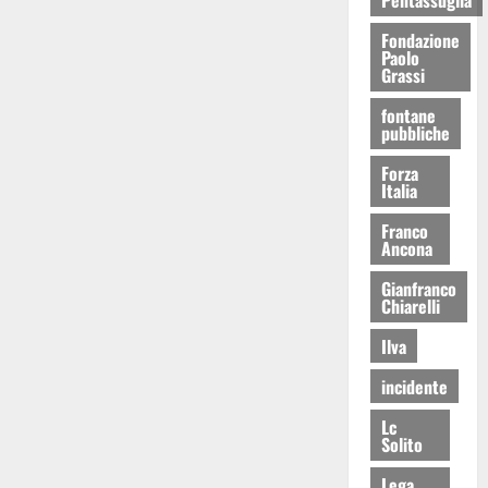
Fondazione
Paolo
Grassi
fontane
pubbliche
Forza
Italia
Franco
Ancona
Gianfranco
Chiarelli
Ilva
incidente
Lc
Solito
Lega