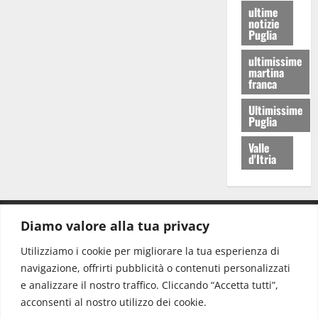
ultime
notizie
Puglia
ultimissime
martina
franca
Ultimissime
Puglia
Valle
d'Itria
Diamo valore alla tua privacy
CONTATTI.
Utilizziamo i cookie per migliorare la tua esperienza di
navigazione, offrirti pubblicità o contenuti personalizzati
Redazione:
redazione@www.martinasera.it
e analizzare il nostro traffico. Cliccando “Accetta tutti”,
Direttore:
direttore@www.martinasera.it
acconsenti al nostro utilizzo dei cookie.
Info & Commerciale:
info@www.martinasera.it