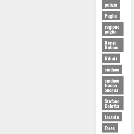
polizia
Puglia
regione
puglia
Renzo
Rubino
Rifiuti
sindaco
sindaco
franco
ancona
Stefano
Coletta
taranto
Tares