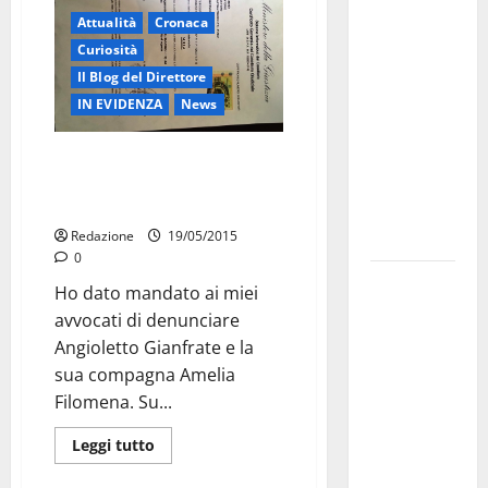
Militare, al
Attualità
Cronaca
16° Stormo
Curiosità
di Martina
Il Blog del Direttore
Franca
IN EVIDENZA
News
consegnati
i Baschi Blu
Rubino: “Mandato ai legali a
denunciare Gianfrate e la sua
ai 15 nuovi
compagna”
Fucilieri
dell’Aria
Redazione
19/05/2015
0
Martina
Ho dato mandato ai miei
Franca,
avvocati di denunciare
Marraffa
Angioletto Gianfrate e la
attacca
sua compagna Amelia
Regione e
Filomena. Su...
Comune:
“Nuovi
Leggi tutto
medici solo