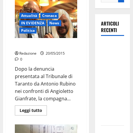
Attualità
Cronaca
ARTICOLI
IN EVIDENZA
News
RECENTI
Politica
Martina
Per Gianfrate Salvini è donna
Franca
Redazione
20/05/2015
investe
0
sulle
Dopo la denuncia
famiglie: in
presentata al Tribunale di
arrivo tre
Taranto da Antonio Rubino
seminari
nei confronti di Angioletto
dedicati ad
Gianfrate, la compagna...
adolescenti,
Leggi tutto
genitori ed
empatia
Aeronautica