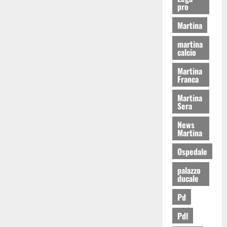
pro
Martina
martina
calcio
Martina
Franca
Martina
Sera
News
Martina
Ospedale
palazzo
ducale
Pd
Pdl