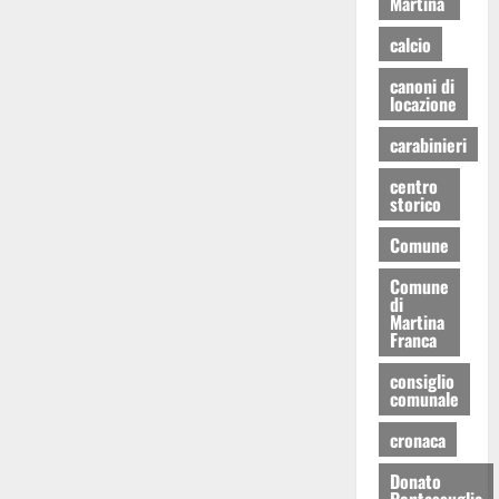
Martina
calcio
canoni di
locazione
carabinieri
centro
storico
Comune
Comune
di
Martina
Franca
consiglio
comunale
cronaca
Donato
Pentassuglia