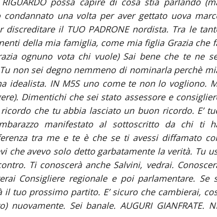
RIGUARDO possa capire di cosa stia parlando (m
ato condannato una volta per aver gettato uova marc
 discreditare il TUO PADRONE nordista. Tra le tant
nenti della mia famiglia, come mia figlia Grazia che f
razia ognuno vota chi vuole) Sai bene che te ne se
. Tu non sei degno nemmeno di nominarla perchè mi
a idealista. IN M5S uno come te non lo vogliono. M
ere). Dimentichi che sei stato assessore e consiglier
ricordo che tu abbia lasciato un buon ricordo. E’ tu
imbarazzo manifestato al sottoscritto da chi ti h
ferenza tra me e te è che se ti avessi diffamato co
vi che avevo solo detto garbatamente la verità. Tu us
contro. Ti conoscerà anche Salvini, vedrai. Conoscer
rai Consigliere regionale e poi parlamentare. Se s
il tuo prossimo partito. E’ sicuro che cambierai, cos
etto) nuovamente. Sei banale. AUGURI GIANFRATE. N