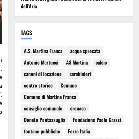
dell’Aria
TAGS
A.S. Martina Franca
acqua sprecata
i
Antonio Martucci
AS Martina
calcio
,
canoni di locazione
carabinieri
e
centro storico
Comune
a
,
Comune di Martina Franca
e
consiglio comunale
cronaca
o
Donato Pentassuglia
Fondazione Paolo Grassi
fontane pubbliche
Forza Italia