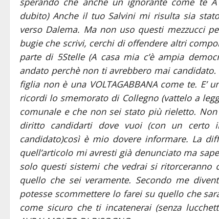
sperando che anche un ignorante come te A 
dubito) Anche il tuo Salvini mi risulta sia st
verso Dalema. Ma non uso questi mezzucci per
bugie che scrivi, cerchi di offendere altri compo
parte di 5Stelle (A casa mia c’è ampia democ
andato perchè non ti avrebbero mai candidato
figlia non è una VOLTAGABBANA come te. E’ un
ricordi lo smemorato di Collegno (vattelo a legg
comunale e che non sei stato più rieletto. Non 
diritto candidarti dove vuoi (con un certo 
candidato)così è mio dovere informare. La dif
quell’articolo mi avresti già denunciato ma sape
solo questi sistemi che vedrai si ritorceranno 
quello che sei veramente. Secondo me divente
potesse scommettere lo farei su quello che sarà 
come sicuro che ti incatenerai (senza lucch