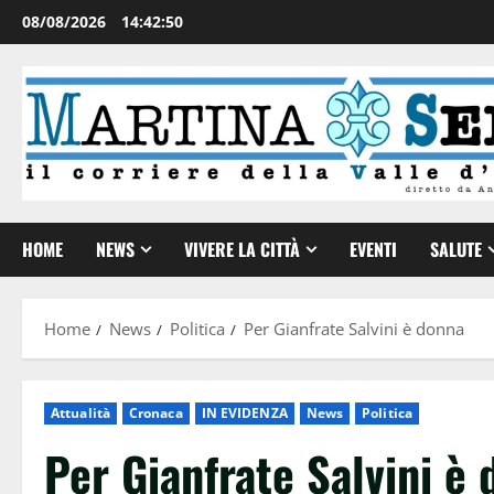
08/08/2026
14:42:51
HOME
NEWS
VIVERE LA CITTÀ
EVENTI
SALUTE
Home
News
Politica
Per Gianfrate Salvini è donna
Attualità
Cronaca
IN EVIDENZA
News
Politica
Per Gianfrate Salvini è