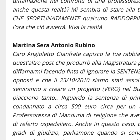
diffamazione nei confronti di una professores
anche questa realtà? Mi sembra di stare alla
CHE SFORTUNATAMENTE qualcuno RADDOPPIERÁ. 
l’ora che ciò avverrà. Viva la realtà
Martina Sera Antonio Rubino
Caro Angioletto Gianfrate capisco la tua rabbia 
quest’altro post che produrrò alla Magistratura p
diffamarmi facendo finta di ignorare la SENTENZ
opposti e che il 23/10/2010 siamo stati assol
serviranno a creare un progetto (VERO) nel B
piacciono tanto.. Riguardo la sentenza di pri
condannato a circa 500 euro circa per un a
Professoressa di Manduria di religione che av
di referto ospedaliero. Anche in questo caso, c
gradi di giudizio, parliamone quando si conc