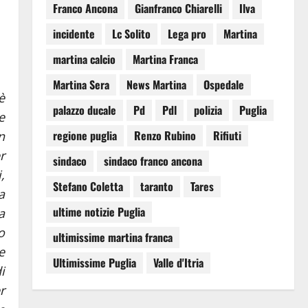
Franco Ancona
Gianfranco Chiarelli
Ilva
incidente
Lc Solito
Lega pro
Martina
martina calcio
Martina Franca
Martina Sera
News Martina
Ospedale
è
palazzo ducale
Pd
Pdl
polizia
Puglia
e
regione puglia
Renzo Rubino
Rifiuti
n
r
sindaco
sindaco franco ancona
,
Stefano Coletta
taranto
Tares
a
ultime notizie Puglia
a
o
ultimissime martina franca
e
Ultimissime Puglia
Valle d'Itria
i
r