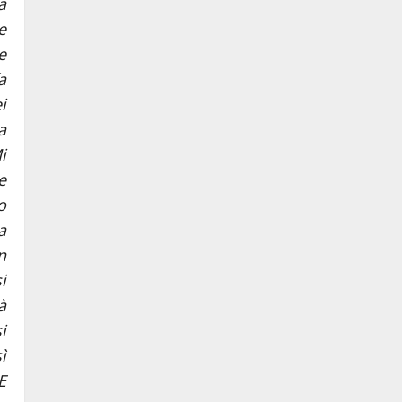
a
e
e
a
i
a
i
e
o
a
n
i
à
i
ì
E