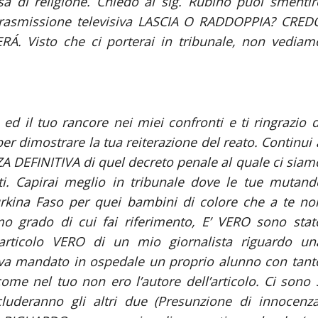
sa di religione. Chiedo al sig. Rubino puoi smentir
 trasmissione televisiva LASCIA O RADDOPPIA? CRED
Visto che ci porterai in tribunale, non vediam
ed il tuo rancore nei miei confronti e ti ringrazio d
er dimostrare la tua reiterazione del reato. Continui 
A DEFINITIVA di quel decreto penale al quale ci siam
ti. Capirai meglio in tribunale dove le tue mutand
urkina Faso per quei bambini di colore che a te no
mo grado di cui fai riferimento, E’ VERO sono stat
rticolo VERO di un mio giornalista riguardo un
eva mandato in ospedale un proprio alunno con tant
ome nel tuo non ero l’autore dell’articolo. Ci sono 
luderanno gli altri due (Presunzione di innocenza