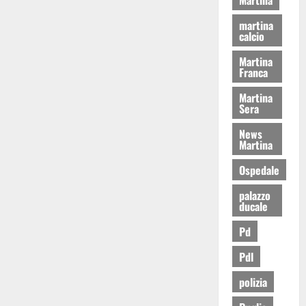
martina
calcio
Martina
Franca
Martina
Sera
News
Martina
Ospedale
palazzo
ducale
Pd
Pdl
polizia