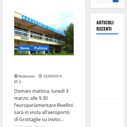
ARTICOLI
RECENTI
Ospedale di
News
Politica
Martina
Franca,
La rinascita di Taranto anche
Forza Italia
dall’aeroporto
annuncia la
Redazione
02/03/2014
protesta:
0
sit-in lunedì
Domani mattina, lunedì 3
10 agosto
marzo, alle 9.30
Il Comune
l’europarlamentare Rivellini
di Martina
sarà in visita all’aeroporto
Franca
di Grottaglie su invito...
pubblica il