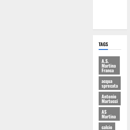
ai 15 nuovi
Fucilieri
dell’Aria
TAGS
A.S.
Martina
Franca
acqua
sprecata
Antonio
Martucci
AS
Martina
calcio