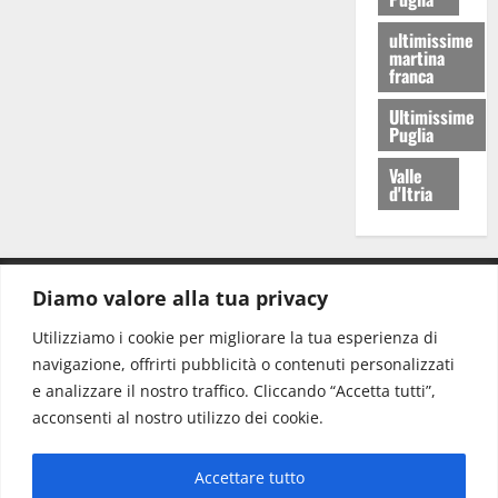
ultimissime
martina
franca
Ultimissime
Puglia
Valle
d'Itria
Diamo valore alla tua privacy
CONTATTI.
Utilizziamo i cookie per migliorare la tua esperienza di
navigazione, offrirti pubblicità o contenuti personalizzati
Redazione:
redazione@www.martinasera.it
e analizzare il nostro traffico. Cliccando “Accetta tutti”,
Direttore:
direttore@www.martinasera.it
acconsenti al nostro utilizzo dei cookie.
Info & Commerciale:
info@www.martinasera.it
Accettare tutto