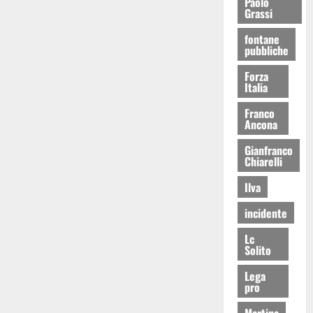
Paolo
Grassi
fontane
pubbliche
Forza
Italia
Franco
Ancona
Gianfranco
Chiarelli
Ilva
incidente
Lc
Solito
Lega
pro
Martina