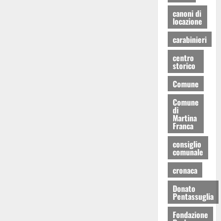
canoni di
locazione
carabinieri
centro
storico
Comune
Comune
di
Martina
Franca
consiglio
comunale
cronaca
Donato
Pentassuglia
Fondazione