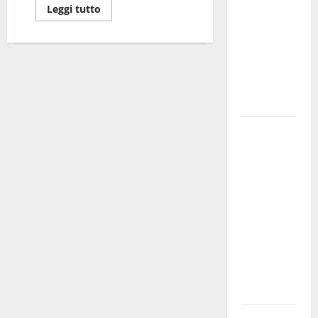
Leggi tutto
bando
alloggi ERP
2026:
domande
dal 26
agosto
La gara
ciclistica
dei Giochi
attraversa
Martina
Franca:
ecco le
strade
interessate
e gli orari