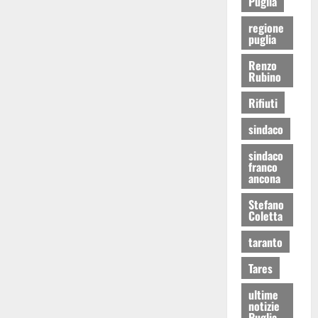
Puglia
regione
puglia
Renzo
Rubino
Rifiuti
sindaco
sindaco
franco
ancona
Stefano
Coletta
taranto
Tares
ultime
notizie
Puglia