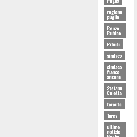
Puglia
regione
puglia
Renzo
Rubino
Rifiuti
sindaco
sindaco
franco
ancona
Stefano
Coletta
taranto
Tares
ultime
notizie
Puglia