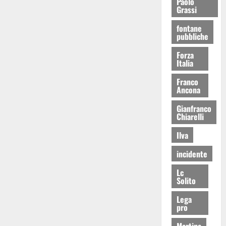
Paolo
Grassi
fontane
pubbliche
Forza
Italia
Franco
Ancona
Gianfranco
Chiarelli
Ilva
incidente
Lc
Solito
Lega
pro
Martina