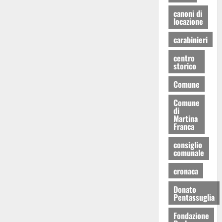
canoni di
locazione
carabinieri
centro
storico
Comune
Comune
di
Martina
Franca
consiglio
comunale
cronaca
Donato
Pentassuglia
Fondazione