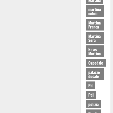
martina
calcio
Martina
Franca
Martina
Sera
News
Martina
Ospedale
palazzo
ducale
Pd
Pdl
polizia