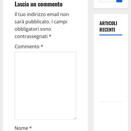
Lascia un commento
Il tuo indirizzo email non
sarà pubblicato.
I campi
ARTICOLI
obbligatori sono
RECENTI
contrassegnati
*
Ospedale di
Commento
*
Martina
Franca,
Forza Italia
annuncia la
protesta:
sit-in lunedì
10 agosto
Il Comune
di Martina
Franca
Nome
*
pubblica il