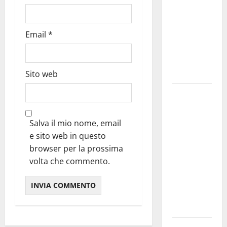
bando
alloggi ERP
Email
*
2026:
domande
dal 26
agosto
Sito web
La gara
ciclistica
dei Giochi
Salva il mio nome, email
attraversa
e sito web in questo
Martina
browser per la prossima
Franca:
volta che commento.
ecco le
strade
interessate
e gli orari