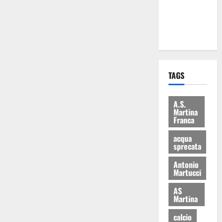
ai 15 nuovi
Fucilieri
dell’Aria
TAGS
A.S.
Martina
Franca
acqua
sprecata
Antonio
Martucci
AS
Martina
calcio