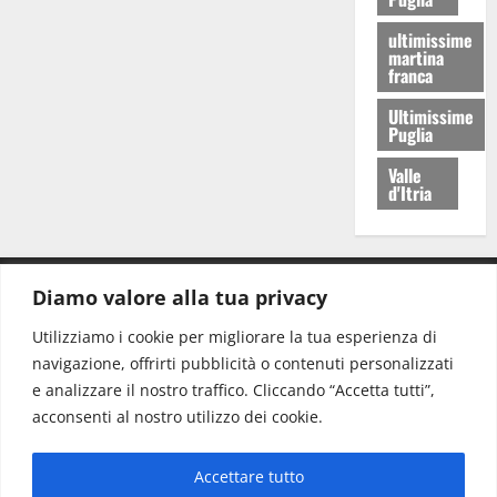
ultimissime
martina
franca
Ultimissime
Puglia
Valle
d'Itria
Diamo valore alla tua privacy
CONTATTI.
Utilizziamo i cookie per migliorare la tua esperienza di
navigazione, offrirti pubblicità o contenuti personalizzati
Redazione:
redazione@www.martinasera.it
e analizzare il nostro traffico. Cliccando “Accetta tutti”,
Direttore:
direttore@www.martinasera.it
acconsenti al nostro utilizzo dei cookie.
Info & Commerciale:
info@www.martinasera.it
Accettare tutto