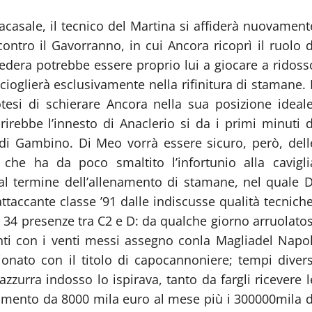
giacasale, il tecnico del Martina si affiderà nuovament
ontro il Gavorranno, in cui Ancora ricoprì il ruolo d
edera potrebbe essere proprio lui a giocare a ridoss
oglierà esclusivamente nella rifinitura di stamane. I
otesi di schierare Ancora nella sua posizione ideale
rirebbe l’innesto di Anaclerio si da i primi minuti d
di Gambino. Di Meo vorrà essere sicuro, però, dell
, che ha da poco smaltito l’infortunio alla cavigli
 al termine dell’allenamento di stamane, nel quale D
ttaccante classe ’91 dalle indiscusse qualità tecniche
 34 presenze tra C2 e D: da qualche giorno arruolatos
nti con i venti messi assegno conla Magliadel Napol
pionato con il titolo di capocannoniere; tempi divers
azzurra indosso lo ispirava, tanto da fargli ricevere l
erimento da 8000 mila euro al mese più i 300000mila d