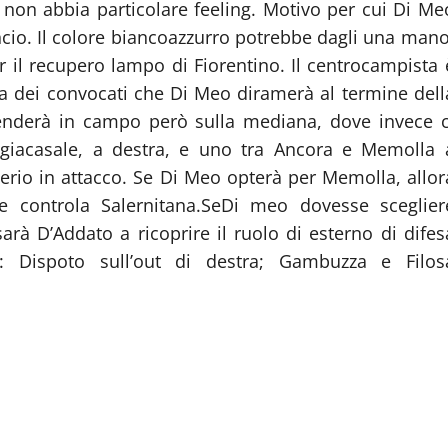
non abbia particolare feeling. Motivo per cui Di Me
ancio. Il colore biancoazzurro potrebbe dagli una mano
er il recupero lampo di Fiorentino. Il centrocampista 
sta dei convocati che Di Meo diramerà al termine dell
scenderà in campo però sulla mediana, dove invece c
angiacasale, a destra, e uno tra Ancora e Memolla 
lerio in attacco. Se Di Meo opterà per Memolla, allor
me controla Salernitana.SeDi meo dovesse sceglier
arà D’Addato a ricoprire il ruolo di esterno di difes
o: Dispoto sull’out di destra; Gambuzza e Filos