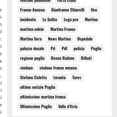
fontane pubbliche
Forza Italia
e
Franco Ancona
Gianfranco Chiarelli
Ilva
i
incidente
Lc Solito
Lega pro
Martina
o
martina calcio
Martina Franca
l
Martina Sera
News Martina
Ospedale
:
i
palazzo ducale
Pd
Pdl
polizia
Puglia
e
regione puglia
Renzo Rubino
Rifiuti
a
sindaco
sindaco franco ancona
i
,
Stefano Coletta
taranto
Tares
i
ultime notizie Puglia
i
ultimissime martina franca
i
e
Ultimissime Puglia
Valle d'Itria
i