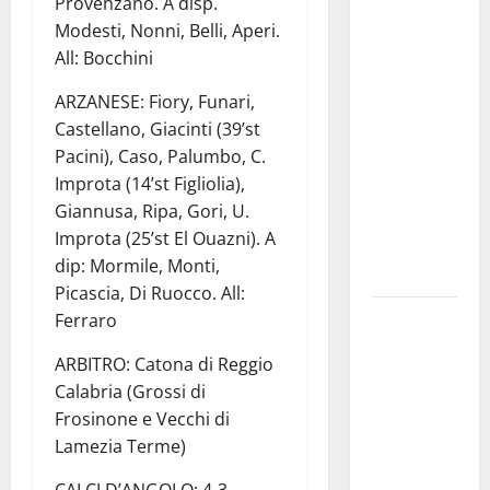
Martina
Provenzano. A disp.
Franca
Modesti, Nonni, Belli, Aperi.
investe
All: Bocchini
sulle
ARZANESE: Fiory, Funari,
famiglie: in
Castellano, Giacinti (39’st
arrivo tre
Pacini), Caso, Palumbo, C.
seminari
Improta (14’st Figliolia),
dedicati ad
Giannusa, Ripa, Gori, U.
adolescenti,
Improta (25’st El Ouazni). A
genitori ed
dip: Mormile, Monti,
empatia
Picascia, Di Ruocco. All:
Aeronautica
Ferraro
Militare, al
ARBITRO: Catona di Reggio
16° Stormo
Calabria (Grossi di
di Martina
Frosinone e Vecchi di
Franca
Lamezia Terme)
consegnati
i Baschi Blu