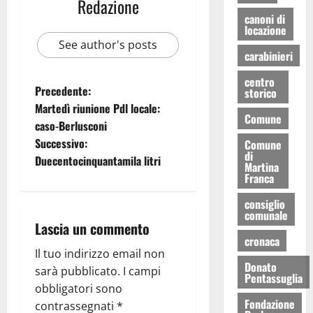
Redazione
canoni di
locazione
See author's posts
carabinieri
centro
Precedente:
storico
Martedì riunione Pdl locale:
Comune
caso-Berlusconi
Successivo:
Comune
di
Duecentocinquantamila litri
Martina
Franca
consiglio
comunale
Lascia un commento
cronaca
Il tuo indirizzo email non
Donato
sarà pubblicato.
I campi
Pentassuglia
obbligatori sono
Fondazione
contrassegnati
*