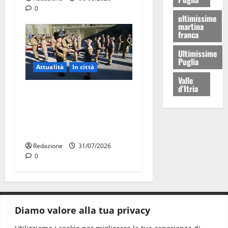
0
ultimissime
martina
franca
Ultimissime
Puglia
Attualità
In città
Valle
d'Itria
Aeronautica Militare, al 16°
Stormo di Martina Franca
consegnati i Baschi Blu ai
15 nuovi Fucilieri dell’Aria
Redazione
31/07/2026
0
Diamo valore alla tua privacy
CONTATTI.