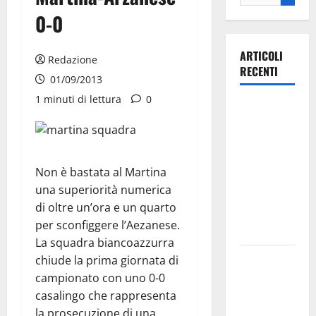
0-0
ARTICOLI
Redazione
RECENTI
01/09/2013
1 minuti di lettura
0
Ospedale di
Martina
Franca,
Forza Italia
Non è bastata al Martina
annuncia la
una superiorità numerica
protesta:
di oltre un’ora e un quarto
sit-in lunedì
per sconfiggere l’Aezanese.
10 agosto
La squadra biancoazzurra
Il Comune
chiude la prima giornata di
di Martina
campionato con uno 0-0
Franca
casalingo che rappresenta
pubblica il
la prosecuzione di una