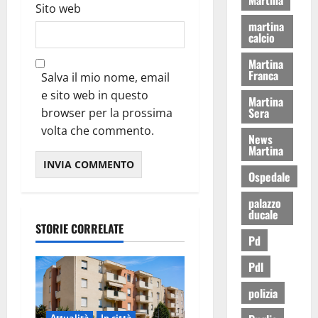
Sito web
martina
calcio
Martina
Franca
Salva il mio nome, email
e sito web in questo
Martina
Sera
browser per la prossima
volta che commento.
News
Martina
Ospedale
palazzo
ducale
STORIE CORRELATE
Pd
Pdl
polizia
Attualità
In città