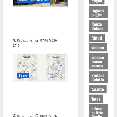
Puglia
regione
Il Comune di Martina Franca
puglia
pubblica il bando alloggi
Renzo
ERP 2026: domande dal 26
Rubino
agosto
Rifiuti
Redazione
07/08/2026
0
sindaco
sindaco
franco
ancona
Stefano
Sport
Coletta
taranto
La gara ciclistica dei Giochi
attraversa Martina Franca:
Tares
ecco le strade interessate e
ultime
gli orari
notizie
Puglia
Redazione
06/08/2026