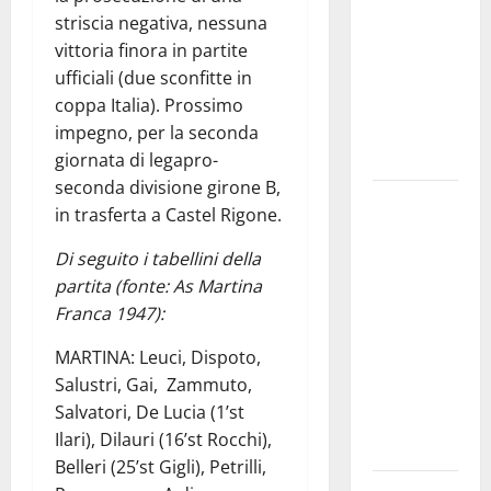
bando
striscia negativa, nessuna
alloggi ERP
vittoria finora in partite
2026:
ufficiali (due sconfitte in
domande
coppa Italia). Prossimo
dal 26
impegno, per la seconda
agosto
giornata di legapro-
seconda divisione girone B,
La gara
in trasferta a Castel Rigone.
ciclistica
dei Giochi
Di seguito i tabellini della
attraversa
partita (fonte: As Martina
Martina
Franca 1947):
Franca:
MARTINA: Leuci, Dispoto,
ecco le
Salustri, Gai, Zammuto,
strade
Salvatori, De Lucia (1’st
interessate
Ilari), Dilauri (16’st Rocchi),
e gli orari
Belleri (25’st Gigli), Petrilli,