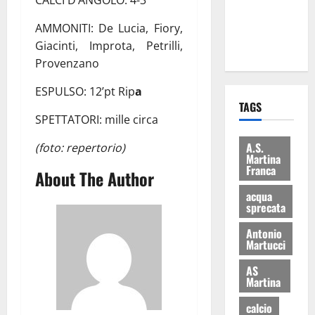
CALCI D’ANGOLO: 4-3
ai 15 nuovi
AMMONITI:
De Lucia, Fiory,
Fucilieri
Giacinti, Improta, Petrilli,
dell’Aria
Provenzano
ESPULSO: 12’pt Rip
a
TAGS
SPETTATORI: mille circa
A.S.
(foto: repertorio)
Martina
Franca
About The Author
acqua
sprecata
Antonio
Martucci
AS
Martina
calcio