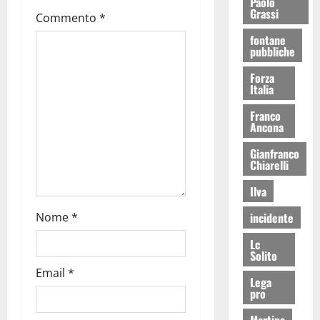
Paolo
Grassi
Commento
*
fontane
pubbliche
Forza
Italia
Franco
Ancona
Gianfranco
Chiarelli
Ilva
incidente
Nome
*
Lc
Solito
Email
*
Lega
pro
Martina