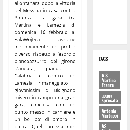
allontanarsi dopo la vittoria
eccellenze
del Messina in casa contro
universitarie
Potenza. La gara tra
italiane:
Martina e Lamezia di
premiate a
domenica 16 febbraio al
Montecitorio
PalaWojtyla assume
indubbiamente un profilo
diverso rispetto all’esordio
TAGS
biancoazzurro del girone
d’andata, quando in
A.S.
Calabria e contro un
Martina
Lamezia rimaneggiato i
Franca
giovanissimi di Bisignano
acqua
misero in campo una gran
sprecata
gara, conclusa con un
Antonio
punto messo in carniere e
Martucci
un bel po’ di amaro in
AS
bocca. Quel Lamezia non