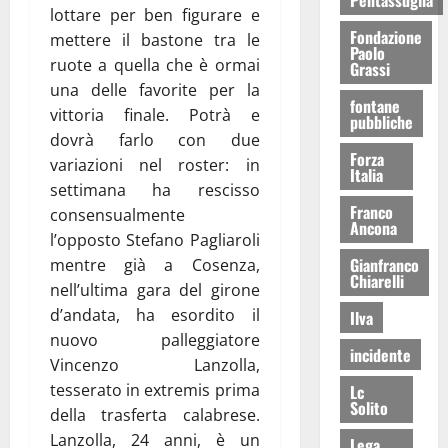
lottare per ben figurare e
Fondazione
mettere il bastone tra le
Paolo
ruote a quella che è ormai
Grassi
una delle favorite per la
fontane
vittoria finale. Potrà e
pubbliche
dovrà farlo con due
Forza
variazioni nel roster: in
Italia
settimana ha rescisso
Franco
consensualmente
Ancona
l’opposto Stefano Pagliaroli
Gianfranco
mentre già a Cosenza,
Chiarelli
nell’ultima gara del girone
d’andata, ha esordito il
Ilva
nuovo palleggiatore
incidente
Vincenzo Lanzolla,
tesserato in extremis prima
Lc
Solito
della trasferta calabrese.
Lanzolla, 24 anni, è un
Lega