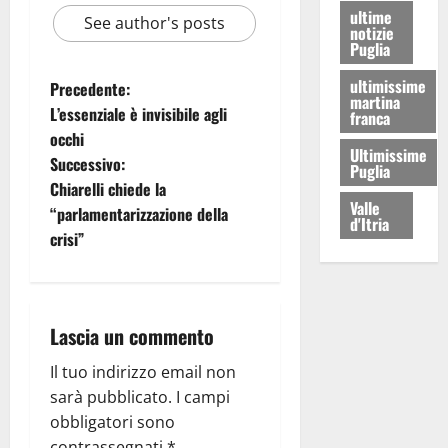
ultime
See author's posts
notizie
Puglia
ultimissime
Precedente:
martina
L’essenziale è invisibile agli
franca
occhi
Ultimissime
Successivo:
Puglia
Chiarelli chiede la
Valle
“parlamentarizzazione della
d'Itria
crisi”
Lascia un commento
Il tuo indirizzo email non
sarà pubblicato.
I campi
obbligatori sono
contrassegnati
*