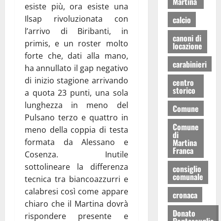
Martina
esiste più, ora esiste una
Ilsap rivoluzionata con
calcio
l’arrivo di Biribanti, in
canoni di
primis, e un roster molto
locazione
forte che, dati alla mano,
carabinieri
ha annullato il gap negativo
di inizio stagione arrivando
centro
storico
a quota 23 punti, una sola
lunghezza in meno del
Comune
Pulsano terzo e quattro in
Comune
meno della coppia di testa
di
formata da Alessano e
Martina
Franca
Cosenza. Inutile
sottolineare la differenza
consiglio
comunale
tecnica tra biancoazzurri e
calabresi così come appare
cronaca
chiaro che il Martina dovrà
Donato
rispondere presente e
Pentassuglia