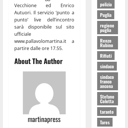
polizia
Vecchione ed Enrico
Autuori. Il servizio ‘punto a
Puglia
punto’ live dell’incontro
regione
sarà disponibile sul sito
puglia
ufficiale
Renzo
www.pallavolomartina.it a
Rubino
partire dalle ore 17.55.
Rifiuti
About The Author
sindaco
sindaco
franco
ancona
Stefano
Coletta
taranto
martinapress
Tares