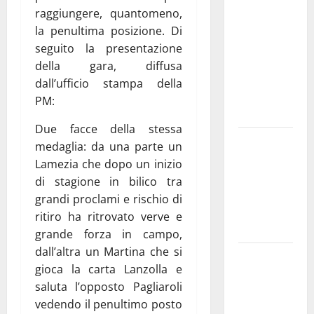
a
raggiungere, quantomeno,
novembre.
la penultima posizione. Di
Faremo
seguito la presentazione
accesso agli
della gara, diffusa
atti su Tari,
dall’ufficio stampa della
rifiuti e
PM:
bilancio”
Due facce della stessa
Martina
medaglia: da una parte un
Franca: Il
Lamezia che dopo un inizio
sindaco non
di stagione in bilico tra
ha fatto le
grandi proclami e rischio di
scuse alla
ritiro ha ritrovato verve e
Lillo
grande forza in campo,
dall’altra un Martina che si
Due giovani
gioca la carta Lanzolla e
di Martina
saluta l’opposto Pagliaroli
Franca tra
vedendo il penultimo posto
le