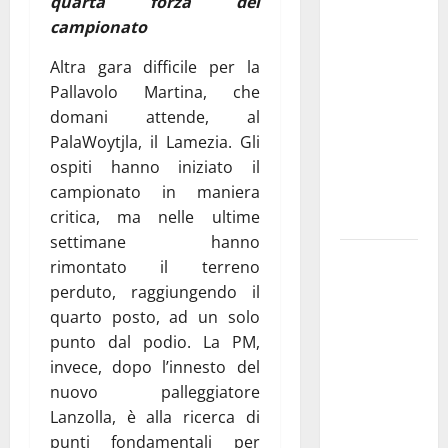
quarta forza del
Militare, al
campionato
16° Stormo
Altra gara difficile per la
di Martina
Pallavolo Martina, che
Franca
domani attende, al
consegnati
PalaWoytjla, il Lamezia. Gli
i Baschi Blu
ospiti hanno iniziato il
ai 15 nuovi
campionato in maniera
Fucilieri
critica, ma nelle ultime
dell’Aria
settimane hanno
Martina
rimontato il terreno
Franca,
perduto, raggiungendo il
Marraffa
quarto posto, ad un solo
attacca
punto dal podio. La PM,
Regione e
invece, dopo l’innesto del
Comune:
nuovo palleggiatore
“Nuovi
Lanzolla, è alla ricerca di
medici solo
punti fondamentali per