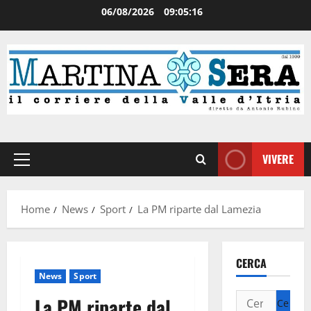
06/08/2026
09:05:17
VIVERE
Home
News
Sport
La PM riparte dal Lamezia
CERCA
News
Sport
La PM riparte dal