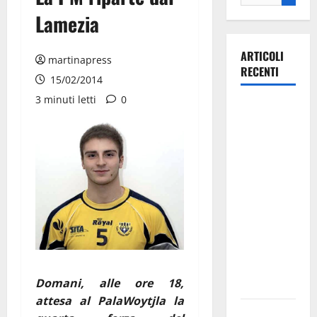
Lamezia
ARTICOLI
martinapress
RECENTI
15/02/2014
3 minuti letti
0
Martina
Franca
investe
sulle
famiglie: in
arrivo tre
seminari
dedicati ad
adolescenti,
genitori ed
Domani, alle ore 18,
empatia
attesa al PalaWoytjla la
Aeronautica