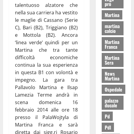
pro
talentuoso alzatore che
nella sua carriera ha vestito
Martina
le maglie di Cassano (Serie
martina
C), Bari (B2), Triggiano (B2)
calcio
e Mottola (B2). Ancora
Martina
‘linea verde’ quindi per un
Franca
Martina che tra tante
difficoltà economiche
Martina
Sera
continua la sua esperienza
in questa B1 con volontà e
News
Martina
impegno. La gara tra
Pallavolo Martina e Ilsap
Ospedale
Lamezia Terme andrà in
palazzo
scena domenica 16
ducale
febbraio 2014 alle ore 18
Pd
presso il PalaWojtyla di
Martina Franca e sarà
Pdl
diretta dai sigg.ri Rosario