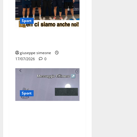
Sport
Olimpia Martina, doppio
salto nei vertici nazionali
giuseppe simeone
17/07/2026
0
Sport
Martina Franca, lettere
effimere ai giovani
calciatori: il caso che fa
riflettere famiglie e società