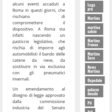
alcuni eventi accaduti a
Lega
pro
Roma in questi giorni, che
rischiano di
Martina
compromettere il
martina
dispositivo. A Roma sta
calcio
infatti nascendo un
Martina
pasticcio legislativo, che
Franca
rischia di imporre agli
Martina
automobilisti il bando delle
Sera
catene da neve, da
sostituire in via esclusiva
News
Martina
con gli pneumatici
invernali.
Ospedale
Un emendamento al
palazzo
ducale
disegno di legge approvato
dalla commissione
Pd
industria del Senato
Pdl