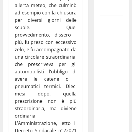
interessate
allerta meteo, che culminò
e gli orari
ad esempio con la chiusura
per diversi giorni delle
Martina
scuole. Quel
Franca
provvedimento, dissero i
investe
più, fu preso con eccessivo
sulle
zelo, e fu accompagnato da
famiglie: in
una circolare straordinaria,
arrivo tre
che prescriveva per gli
seminari
automobilisti l’obbligo di
dedicati ad
avere le catene o i
adolescenti,
pneumatici termici. Dieci
genitori ed
mesi dopo, quella
empatia
prescrizione non è più
Aeronautica
straordinaria, ma diviene
Militare, al
ordinaria.
16° Stormo
L’Amministrazione, letto il
di Martina
Decreto Sindacale n°22021