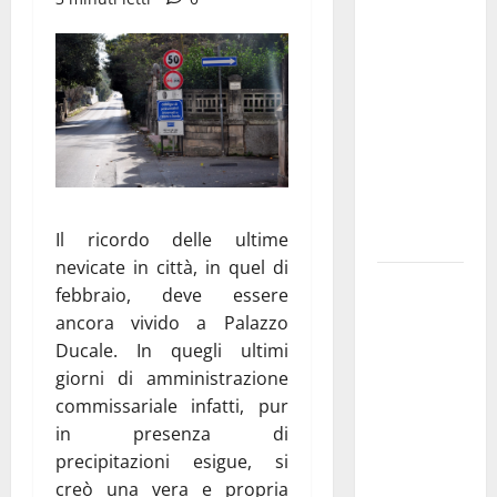
di Martina
Franca
pubblica il
bando
alloggi ERP
2026:
domande
dal 26
agosto
Il ricordo delle ultime
nevicate in città, in quel di
La gara
febbraio, deve essere
ciclistica
ancora vivido a Palazzo
dei Giochi
Ducale. In quegli ultimi
attraversa
giorni di amministrazione
Martina
commissariale infatti, pur
Franca:
in presenza di
ecco le
precipitazioni esigue, si
strade
creò una vera e propria