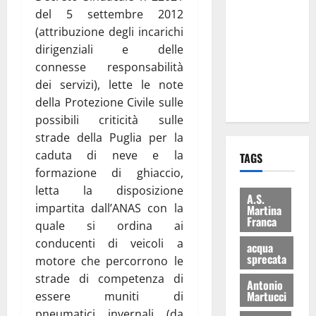
Franca
del 5 settembre 2012
consegnati
(attribuzione degli incarichi
i Baschi Blu
dirigenziali e delle
ai 15 nuovi
connesse responsabilità
Fucilieri
dei servizi), lette le note
dell’Aria
della Protezione Civile sulle
possibili criticità sulle
strade della Puglia per la
caduta di neve e la
TAGS
formazione di ghiaccio,
letta la disposizione
A.S.
impartita dall’ANAS con la
Martina
Franca
quale si ordina ai
conducenti di veicoli a
acqua
sprecata
motore che percorrono le
strade di competenza di
Antonio
Martucci
essere muniti di
pneumatici invernali (da