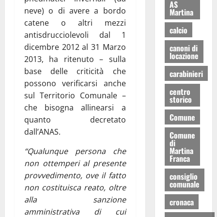
AS
neve) o di avere a bordo
Martina
catene o altri mezzi
calcio
antisdrucciolevoli dal 1
dicembre 2012 al 31 Marzo
canoni di
locazione
2013, ha ritenuto – sulla
base delle criticità che
carabinieri
possono verificarsi anche
centro
sul Territorio Comunale –
storico
che bisogna allinearsi a
Comune
quanto decretato
dall’ANAS.
Comune
di
Martina
“Qualunque persona che
Franca
non ottemperi al presente
provvedimento, ove il fatto
consiglio
comunale
non costituisca reato, oltre
alla sanzione
cronaca
amministrativa di cui