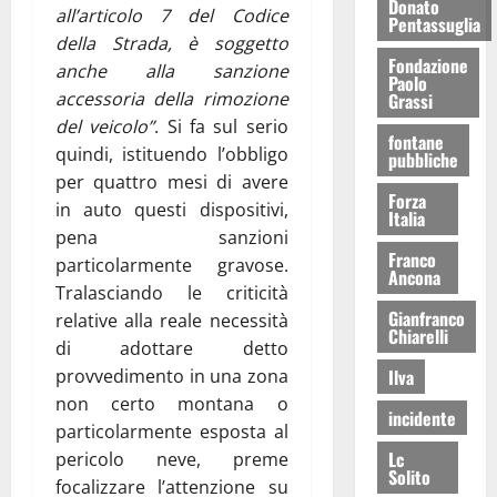
Donato
all’articolo 7 del Codice
Pentassuglia
della Strada, è soggetto
Fondazione
anche alla sanzione
Paolo
accessoria della rimozione
Grassi
del veicolo”
. Si fa sul serio
fontane
quindi, istituendo l’obbligo
pubbliche
per quattro mesi di avere
Forza
in auto questi dispositivi,
Italia
pena sanzioni
Franco
particolarmente gravose.
Ancona
Tralasciando le criticità
Gianfranco
relative alla reale necessità
Chiarelli
di adottare detto
provvedimento in una zona
Ilva
non certo montana o
incidente
particolarmente esposta al
Lc
pericolo neve, preme
Solito
focalizzare l’attenzione su