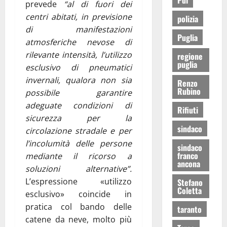
prevede
“al di fuori dei
centri abitati, in previsione
polizia
di manifestazioni
Puglia
atmosferiche nevose di
rilevante intensità, l’utilizzo
regione
puglia
esclusivo di pneumatici
invernali, qualora non sia
Renzo
Rubino
possibile garantire
adeguate condizioni di
Rifiuti
sicurezza per la
sindaco
circolazione stradale e per
l’incolumità delle persone
sindaco
franco
mediante il ricorso a
ancona
soluzioni alternative”.
L’espressione «utilizzo
Stefano
Coletta
esclusivo» coincide in
pratica col bando delle
taranto
catene da neve, molto più