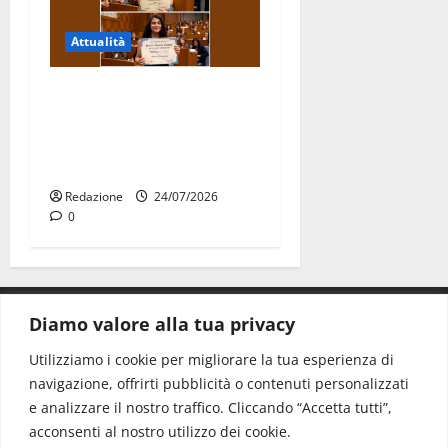
Attualità
Due giovani di Martina
Franca tra le eccellenze
universitarie italiane:
premiate a Montecitorio
Redazione
24/07/2026
0
Diamo valore alla tua privacy
CONTATTI.
Utilizziamo i cookie per migliorare la tua esperienza di
navigazione, offrirti pubblicità o contenuti personalizzati
Redazione:
redazione@www.martinasera.it
e analizzare il nostro traffico. Cliccando “Accetta tutti”,
Direttore:
direttore@www.martinasera.it
acconsenti al nostro utilizzo dei cookie.
Info & Commerciale:
info@www.martinasera.it