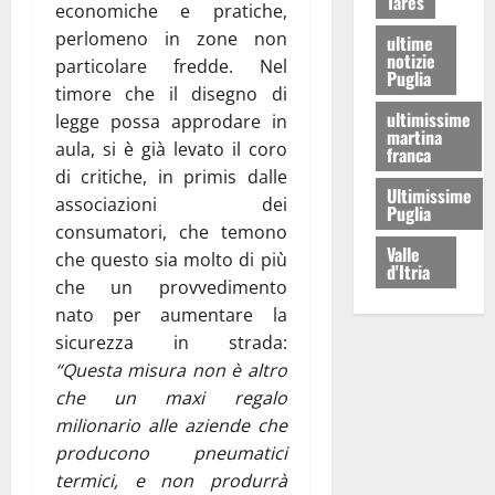
Tares
economiche e pratiche,
perlomeno in zone non
ultime
notizie
particolare fredde. Nel
Puglia
timore che il disegno di
ultimissime
legge possa approdare in
martina
aula, si è già levato il coro
franca
di critiche, in primis dalle
Ultimissime
associazioni dei
Puglia
consumatori, che temono
Valle
che questo sia molto di più
d'Itria
che un provvedimento
nato per aumentare la
sicurezza in strada:
“Questa misura non è altro
che un maxi regalo
milionario alle aziende che
producono pneumatici
termici, e non produrrà