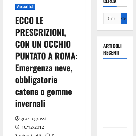
CERCA
Attualità
ECCO LE
PRESCRIZIONI,
CON UN OCCHIO
ARTICOLI
RECENTI
PUNTATO A ROMA:
Emergenza neve,
Ospedale di
Martina
obbligatorie
Franca,
catene o gomme
Forza Italia
annuncia la
invernali
protesta:
sit-in lunedì
grazia.grassi
10 agosto
10/12/2012
Il Comune
3 minuti letti
0