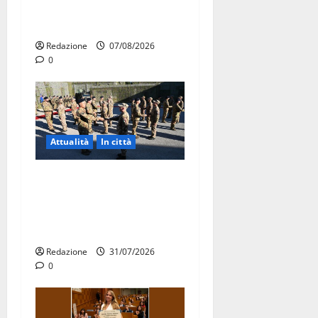
ERP 2026: domande dal 26
agosto
Redazione
07/08/2026
0
Attualità
In città
Aeronautica Militare, al 16°
Stormo di Martina Franca
consegnati i Baschi Blu ai
15 nuovi Fucilieri dell’Aria
Redazione
31/07/2026
0