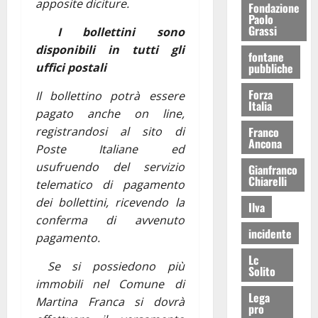
apposite diciture.
Fondazione
Paolo
Grassi
I bollettini sono
disponibili in tutti gli
fontane
uffici postali
pubbliche
Forza
Il bollettino potrà essere
Italia
pagato anche on line,
registrandosi al sito di
Franco
Ancona
Poste Italiane ed
usufruendo del servizio
Gianfranco
Chiarelli
telematico di pagamento
dei bollettini, ricevendo la
Ilva
conferma di avvenuto
incidente
pagamento.
Lc
Se si possiedono più
Solito
immobili nel Comune di
Lega
Martina Franca si dovrà
pro