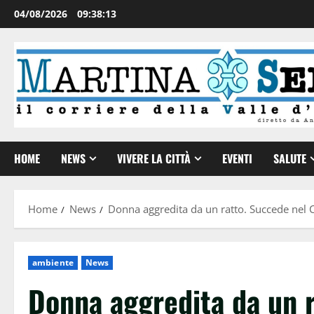
04/08/2026
09:38:15
HOME
NEWS
VIVERE LA CITTÀ
EVENTI
SALUTE
Home
News
Donna aggredita da un ratto. Succede nel C
ambiente
News
Donna aggredita da un 