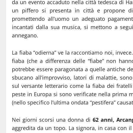
da un evento accaduto nella città tedesca di H
un piffero si presenta in città e propone di
promettendo all’uomo un adeguato pagamento. 
incantati dalla sua musica, si mettono a segu
annegano.
La fiaba “odierna” ve la raccontiamo noi, invece
fiaba (che a differenza delle “fiabe” non han
potrebbe essere paragonata a quelle antiche dei c
sbucano all’improvviso, latori di malattie, son
sul versante letterario come la fiaba dei frate
peste in Europa si sono verificate nella prima m
(nello specifico l’ultima ondata “pestifera” causat
Nei giorni scorsi una donna di
62 anni, Arcan
aggredita da un topo. La signora, in casa con il