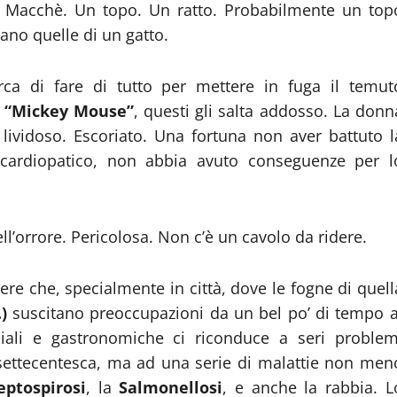
a? Macchè. Un topo. Un ratto. Probabilmente un top
ano quelle di un gatto.
rca di fare di tutto per mettere in fuga il temut
l
“Mickey Mouse”
, questi gli salta addosso. La donn
, lividoso. Escoriato. Una fortuna non aver battuto l
o, cardiopatico, non abbia avuto conseguenze per l
l’orrore. Pericolosa. Non c’è un cavolo da ridere.
re che, specialmente in città, dove le fogne di quell
)
suscitano preoccupazioni da un bel po’ di tempo a
rciali e gastronomiche ci riconduce a seri problem
 settecentesca, ma ad una serie di malattie non men
ptospirosi
, la
Salmonellosi
, e anche la rabbia. L