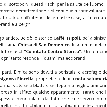
o di sottoporvi questi rischi per la salute dell’uomo, 
orretta derattizzazione e si continua a sottovalutare i
o o topo all’interno delle nostre case, all’interno d
ranti e alberghi.
o antico. Bè c’è lo storico
Caffè Tripoli
, poi a sinistr
ellissima
Chiesa di San Domenico
. Insomma: meta d
di fronte al
“Comitato Centro Storico”
. Un tombin
ogni tanto “esonda” liquami maleodoranti.
parti. E mica sono dovuti a peristalsi o aerofagie de
 signora Fiorella
, proprietaria di una
nota salumeri
va mai visto una blatta o un topo ma negli ultimi ann
preso in affitto qualche appartamento. Tant’è che l
 spesso immortalate da foto che ci riserveremo d
orella, e altri abitanti a cui abbiamo letteralment