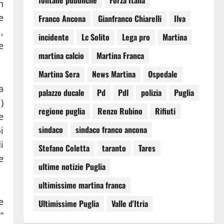
fontane pubbliche
Forza Italia
n
e
Franco Ancona
Gianfranco Chiarelli
Ilva
,
incidente
Lc Solito
Lega pro
Martina
e
martina calcio
Martina Franca
Martina Sera
News Martina
Ospedale
a
palazzo ducale
Pd
Pdl
polizia
Puglia
)
regione puglia
Renzo Rubino
Rifiuti
e
sindaco
sindaco franco ancona
i
i
Stefano Coletta
taranto
Tares
e
ultime notizie Puglia
ultimissime martina franca
e
Ultimissime Puglia
Valle d'Itria
”