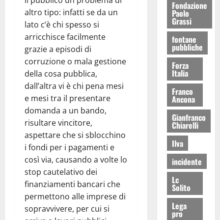
Fondazione
altro tipo: infatti se da un
Paolo
Grassi
lato c’è chi spesso si
arricchisce facilmente
fontane
pubbliche
grazie a episodi di
corruzione o mala gestione
Forza
Italia
della cosa pubblica,
dall’altra vi è chi pena mesi
Franco
e mesi tra il presentare
Ancona
domanda a un bando,
Gianfranco
risultare vincitore,
Chiarelli
aspettare che si sblocchino
Ilva
i fondi per i pagamenti e
così via, causando a volte lo
incidente
stop cautelativo dei
Lc
finanziamenti bancari che
Solito
permettono alle imprese di
Lega
sopravvivere, per cui si
pro