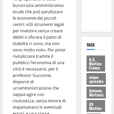
i Baschi Blu
burocrazia amministrativa
ai 15 nuovi
locale che può paralizzare
Fucilieri
le economie dei piccoli
dell’Aria
centri: «Gli strumenti legali
per investire senza creare
debiti o sforare il patto di
stabilità ci sono, ma non
TAGS
sono molto noti». Per poter
rivitalizzare tramite il
A.S.
pubblico l’economia di una
Martina
Franca
città è necessario, per il
professor Guccione,
acqua
sprecata
disporre di
un’amministrazione che
Antonio
sappia agire con
Martucci
risolutezza, senza timore di
AS
impantanarsi in eventuali
Martina
errori, e una classe