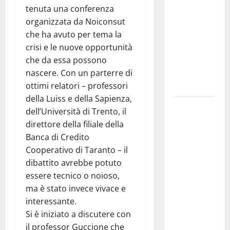
tenuta una conferenza
pubblica il
organizzata da Noiconsut
bando
che ha avuto per tema la
alloggi ERP
crisi e le nuove opportunità
2026:
che da essa possono
domande
nascere. Con un parterre di
dal 26
ottimi relatori – professori
agosto
della Luiss e della Sapienza,
La gara
dell’Università di Trento, il
ciclistica
direttore della filiale della
dei Giochi
Banca di Credito
attraversa
Cooperativo di Taranto – il
Martina
dibattito avrebbe potuto
Franca:
essere tecnico o noioso,
ecco le
ma è stato invece vivace e
strade
interessante.
interessate
Si è iniziato a discutere con
e gli orari
il professor Guccione che