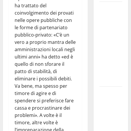
ha trattato del
Martina
coinvolgimento dei provati
Franca
nelle opere pubbliche con
investe
le forme di partenariato
sulle
pubblico-privato: «C’è un
famiglie: in
vero a proprio mantra delle
arrivo tre
amministrazioni locali negli
seminari
ultimi anni» ha detto «ed è
dedicati ad
quello di non sforare il
adolescenti,
patto di stabilità, di
genitori ed
eliminare i possibili debiti.
empatia
Va bene, ma spesso per
Aeronautica
timore di agire e di
Militare, al
spendere si preferisce fare
16° Stormo
cassa e procrastinare dei
di Martina
problemi». A volte è il
Franca
timore, altre volte è
consegnati
l’impreparazione della