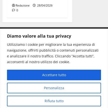
Redazione
28/04/2026
0
Diamo valore alla tua privacy
CONTATTI.
Utilizziamo i cookie per migliorare la tua esperienza di
navigazione, offrirti pubblicità o contenuti personalizzati
Redazione:
redazione@www.martinasera.it
e analizzare il nostro traffico. Cliccando “Accetta tutti”,
Direttore:
direttore@www.martinasera.it
acconsenti al nostro utilizzo dei cookie.
Info & Commerciale:
info@www.martinasera.it
Accettare tutto
Home
News
Vivere la città
EVENTI
Salute
Il Blog del Direttore
Contatti
Personalizza
Copyright © All rights reserved.
|
MoreNews
di AF
Rifiuta tutto
themes.