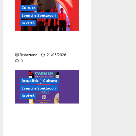
Cultura
Eventi e Spettacoli
In città
Martina Franca, la Carmen
diventa opera di comunità
Redazione
21/05/2026
0
Attualità
Cultura
Eventi e Spettacoli
In città
“Carmen e le altre ragazze
straordinarie”: l’opera di
comunità arriva a Martina
Franca