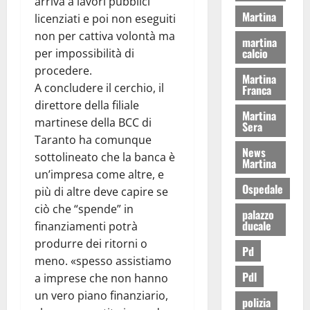
arriva a lavori pubblici
Martina
licenziati e poi non eseguiti
non per cattiva volontà ma
martina
calcio
per impossibilità di
procedere.
Martina
A concludere il cerchio, il
Franca
direttore della filiale
Martina
martinese della BCC di
Sera
Taranto ha comunque
News
sottolineato che la banca è
Martina
un’impresa come altre, e
Ospedale
più di altre deve capire se
ciò che “spende” in
palazzo
ducale
finanziamenti potrà
produrre dei ritorni o
Pd
meno. «spesso assistiamo
Pdl
a imprese che non hanno
un vero piano finanziario,
polizia