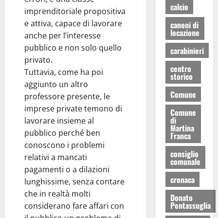
calcio
imprenditoriale propositiva
e attiva, capace di lavorare
canoni di
locazione
anche per l’interesse
pubblico e non solo quello
carabinieri
privato.
centro
Tuttavia, come ha poi
storico
aggiunto un altro
Comune
professore presente, le
imprese private temono di
Comune
di
lavorare insieme al
Martina
pubblico perché ben
Franca
conoscono i problemi
consiglio
relativi a mancati
comunale
pagamenti o a dilazioni
cronaca
lunghissime, senza contare
che in realtà molti
Donato
Pentassuglia
considerano fare affari con
il pubblico un problema di