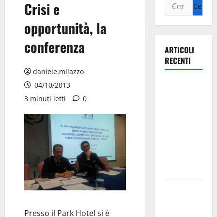
Crisi e
opportunità, la
conferenza
ARTICOLI
RECENTI
daniele.milazzo
Ospedale di
04/10/2013
Martina
3 minuti letti
0
Franca,
Forza Italia
annuncia la
protesta:
sit-in lunedì
10 agosto
Il Comune
di Martina
Presso il Park Hotel si è
Franca