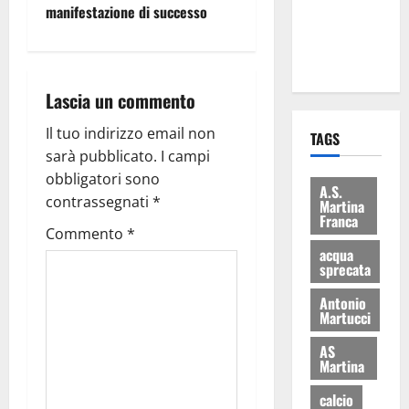
manifestazione di successo
ai 15 nuovi
Fucilieri
dell’Aria
Lascia un commento
Il tuo indirizzo email non
TAGS
sarà pubblicato.
I campi
obbligatori sono
A.S.
contrassegnati
*
Martina
Franca
Commento
*
acqua
sprecata
Antonio
Martucci
AS
Martina
calcio