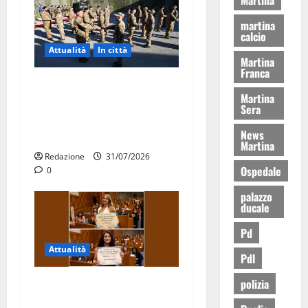
martina
calcio
Attualità
In città
Martina
Franca
Aeronautica Militare, al 16°
Martina
Stormo di Martina Franca
Sera
consegnati i Baschi Blu ai
News
15 nuovi Fucilieri dell’Aria
Martina
Redazione
31/07/2026
Ospedale
0
palazzo
ducale
Pd
Attualità
Pdl
polizia
Due giovani di Martina
Franca tra le eccellenze