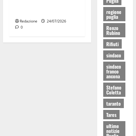
Puglia
universitarie italiane:
regione
premiate a Montecitorio
puglia
Redazione
24/07/2026
Renzo
0
Rubino
Rifiuti
sindaco
sindaco
franco
ancona
Stefano
Coletta
taranto
Tares
ultime
notizie
Puglia