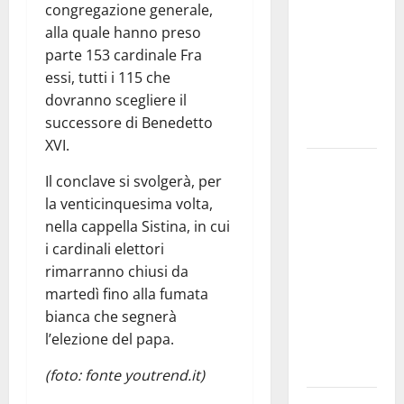
congregazione generale,
bando
alla quale hanno preso
alloggi ERP
parte 153 cardinale Fra
2026:
essi, tutti i 115 che
domande
dovranno scegliere il
dal 26
successore di Benedetto
agosto
XVI.
La gara
Il conclave si svolgerà, per
ciclistica
la venticinquesima volta,
dei Giochi
nella cappella Sistina, in cui
attraversa
i cardinali elettori
Martina
rimarranno chiusi da
Franca:
martedì fino alla fumata
ecco le
bianca che segnerà
strade
l’elezione del papa.
interessate
e gli orari
(foto: fonte youtrend.it)