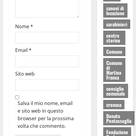
canoni di
locazione
carabinieri
Nome
*
centro
storico
Email
*
Comune
Comune
di
Martina
Sito web
Franca
consiglio
comunale
Salva il mio nome, email
cronaca
e sito web in questo
Donato
browser per la prossima
Pentassuglia
volta che commento.
Fondazione