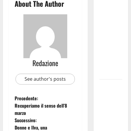
Martina
About The Author
Franca
investe
sulle
famiglie: in
arrivo tre
seminari
dedicati ad
adolescenti,
Redazione
genitori ed
empatia
See author's posts
Aeronautica
Militare, al
Precedente:
16° Stormo
Recuperiamo il senso dell’8
di Martina
marzo
Franca
Successivo:
consegnati
Donne e Ilva, una
i Baschi Blu