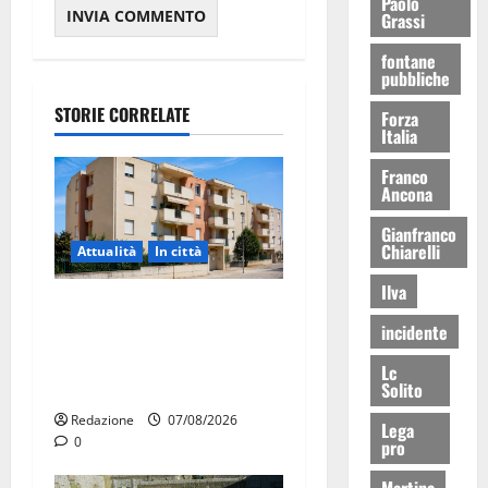
Paolo
Grassi
fontane
pubbliche
STORIE CORRELATE
Forza
Italia
Franco
Ancona
Gianfranco
Chiarelli
Attualità
In città
Ilva
Il Comune di Martina Franca
incidente
pubblica il bando alloggi
ERP 2026: domande dal 26
Lc
agosto
Solito
Redazione
07/08/2026
Lega
0
pro
Martina