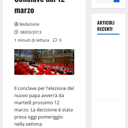
marzo
ARTICOLI
Redazione
RECENTI
08/03/2013
1 minuti di lettura
0
Ospedale di
Martina
Franca,
Forza Italia
annuncia la
protesta:
sit-in lunedì
Il conclave per l’elezione del
10 agosto
nuovo papa avverrà da
martedì prossimo 12
Il Comune
marzo. La decisione è stata
di Martina
presa oggi pomeriggio
Franca
nella settima
pubblica il