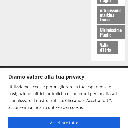
ultimissime
martina
franca
Ultimissime
Puglia
Valle
d'Itria
Diamo valore alla tua privacy
CONTATTI.
Utilizziamo i cookie per migliorare la tua esperienza di
navigazione, offrirti pubblicità o contenuti personalizzati
Redazione:
redazione@www.martinasera.it
e analizzare il nostro traffico. Cliccando “Accetta tutti”,
Direttore:
direttore@www.martinasera.it
acconsenti al nostro utilizzo dei cookie.
Info & Commerciale:
info@www.martinasera.it
Accettare tutto