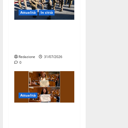
Attualità
In città
Aeronautica Militare, al 16°
Stormo di Martina Franca
consegnati i Baschi Blu ai
15 nuovi Fucilieri dell’Aria
Redazione
31/07/2026
0
Attualità
Due giovani di Martina
Franca tra le eccellenze
universitarie italiane: