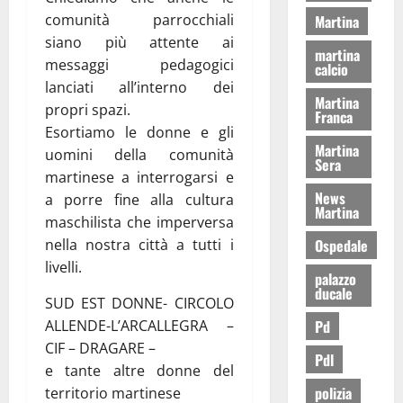
comunità parrocchiali
Martina
siano più attente ai
martina
messaggi pedagogici
calcio
lanciati all’interno dei
Martina
propri spazi.
Franca
Esortiamo le donne e gli
Martina
uomini della comunità
Sera
martinese a interrogarsi e
News
a porre fine alla cultura
Martina
maschilista che imperversa
Ospedale
nella nostra città a tutti i
livelli.
palazzo
ducale
SUD EST DONNE- CIRCOLO
Pd
ALLENDE-L’ARCALLEGRA –
CIF – DRAGARE –
Pdl
e tante altre donne del
polizia
territorio martinese