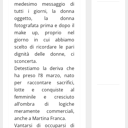
medesimo messaggio di
Martina
tutti i giorni, la donna
Franca
oggetto, la donna
investe
fotografata prima e dopo il
sulle
make up, proprio nel
famiglie: in
giorno in cui abbiamo
arrivo tre
scelto di ricordare le pari
seminari
dignità delle donne, ci
dedicati ad
sconcerta.
adolescenti,
Detestiamo la deriva che
genitori ed
ha preso l’8 marzo, nato
empatia
per raccontare sacrifici,
lotte e conquiste al
Aeronautica
femminile e cresciuto
Militare, al
all’ombra di logiche
16° Stormo
meramente commerciali,
di Martina
anche a Martina Franca.
Franca
Vantarsi di occuparsi di
consegnati