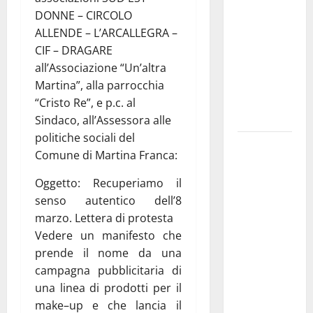
pubblica il
DONNE – CIRCOLO
bando
ALLENDE – L’ARCALLEGRA –
alloggi ERP
CIF – DRAGARE
2026:
all’Associazione “Un’altra
domande
Martina”, alla parrocchia
dal 26
“Cristo Re”, e p.c. al
agosto
Sindaco, all’Assessora alle
politiche sociali del
La gara
Comune di Martina Franca:
ciclistica
dei Giochi
Oggetto: Recuperiamo il
attraversa
senso autentico dell’8
Martina
marzo. Lettera di protesta
Franca:
Vedere un manifesto che
ecco le
prende il nome da una
strade
campagna pubblicitaria di
interessate
una linea di prodotti per il
e gli orari
make–up e che lancia il