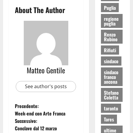
Puglia
About The Author
regione
puglia
Renzo
Rubino
Rifiuti
sindaco
Matteo Gentile
sindaco
franco
ancona
See author's posts
Stefano
Coletta
Precedente:
taranto
Week-end con Arte Franca
Tares
Successivo:
Conclave dal 12 marzo
ultime