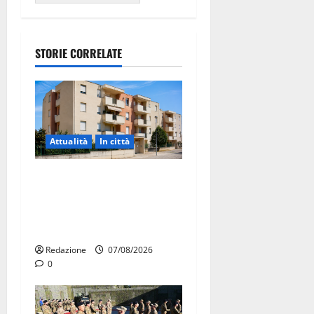
STORIE CORRELATE
Attualità
In città
Il Comune di Martina Franca
pubblica il bando alloggi
ERP 2026: domande dal 26
agosto
Redazione
07/08/2026
0