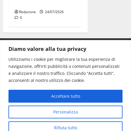
premiate a Montecitorio
Redazione
24/07/2026
0
Diamo valore alla tua privacy
CONTATTI.
Utilizziamo i cookie per migliorare la tua esperienza di
navigazione, offrirti pubblicità o contenuti personalizzati
Redazione:
redazione@www.martinasera.it
e analizzare il nostro traffico. Cliccando “Accetta tutti”,
Direttore:
direttore@www.martinasera.it
acconsenti al nostro utilizzo dei cookie.
Info & Commerciale:
info@www.martinasera.it
Accettare tutto
Home
News
Vivere la città
EVENTI
Salute
Il Blog del Direttore
Contatti
Personalizza
Copyright © All rights reserved.
|
MoreNews
di AF
Rifiuta tutto