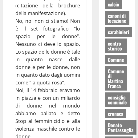
calcio
(citazione della brochure
della manifestazione).
canoni di
locazione
No, noi non ci stiamo! Non
è il set fotografico “lo
carabinieri
spazio per le donne”.
centro
Nessuno ci deve lo spazio.
storico
Lo spazio delle donne è tale
Comune
in quanto nasce dalle
donne e per le donne, non
Comune
in quanto dato dagli uomini
di
Martina
come “la quota rosa”.
Franca
Noi, il 14 febbraio eravamo
consiglio
in piazza e con un miliardo
comunale
di donne nel mondo
cronaca
abbiamo ballato e detto
Stop al femminicidio e alla
Donato
violenza maschile contro le
Pentassuglia
donne.