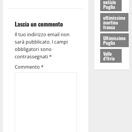
notizie
Puglia
ultimissime
martina
Lascia un commento
franca
Il tuo indirizzo email non
Ultimissime
sarà pubblicato.
I campi
Puglia
obbligatori sono
Valle
contrassegnati
*
d'Itria
Commento
*