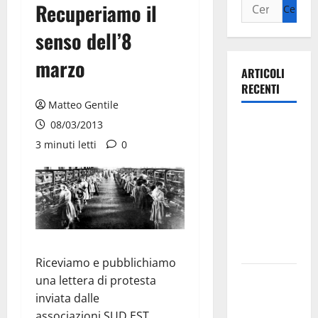
Recuperiamo il
senso dell’8
marzo
ARTICOLI
RECENTI
Matteo Gentile
Ospedale di
08/03/2013
Martina
3 minuti letti
0
Franca,
Forza Italia
annuncia la
protesta:
sit-in lunedì
10 agosto
Riceviamo e pubblichiamo
Il Comune
una lettera di protesta
di Martina
inviata dalle
Franca
associazioni SUD EST