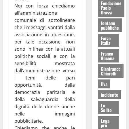
Fondazione
Noi con forza chiediamo
Paolo
Grassi
all’amministrazione
comunale di sottolineare
fontane
pubbliche
che i messaggi vantati dalla
associazione in questione,
Forza
per tale occasione, non
Italia
sono in linea con le attuali
Franco
politiche sociali e con la
Ancona
sensibilità mostrata
Gianfranco
dall’amministrazione verso
Chiarelli
i temi delle pari
Ilva
opportunità, della
democrazia paritaria e
incidente
della salvaguardia della
Lc
dignità delle donne anche
Solito
nelle immagini
Lega
pubblicitarie.
pro
Chiediamo che anche le