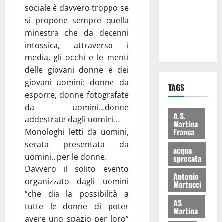
sociale è davvero troppo se
i Baschi Blu
si propone sempre quella
ai 15 nuovi
minestra che da decenni
Fucilieri
intossica, attraverso i
dell’Aria
media, gli occhi e le menti
delle giovani donne e dei
giovani uomini: donne da
TAGS
esporre, donne fotografate
da uomini…donne
A.S.
addestrate dagli uomini…
Martina
Franca
Monologhi letti da uomini,
serata presentata da
acqua
uomini…per le donne.
sprecata
Davvero il solito evento
Antonio
organizzato dagli uomini
Martucci
“che dia la possibilità a
AS
tutte le donne di poter
Martina
avere uno spazio per loro”