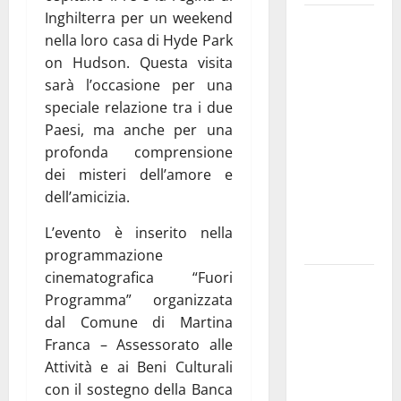
Inghilterra per un weekend
Martina
nella loro casa di Hyde Park
Franca
on Hudson. Questa visita
investe
sarà l’occasione per una
sulle
speciale relazione tra i due
famiglie: in
Paesi, ma anche per una
arrivo tre
profonda comprensione
seminari
dei misteri dell’amore e
dedicati ad
dell’amicizia.
adolescenti,
genitori ed
L’evento è inserito nella
empatia
programmazione
cinematografica “Fuori
Aeronautica
Programma” organizzata
Militare, al
dal Comune di Martina
16° Stormo
Franca – Assessorato alle
di Martina
Attività e ai Beni Culturali
Franca
con il sostegno della Banca
consegnati