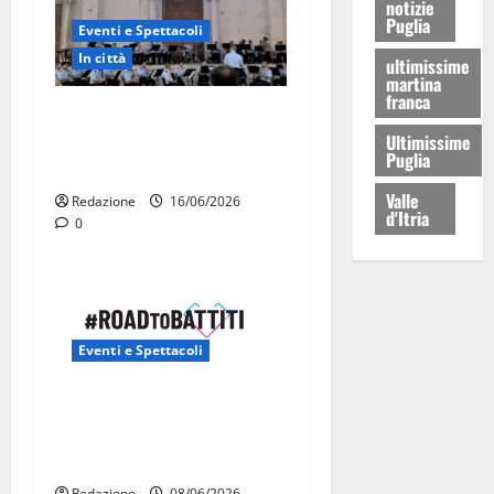
notizie
Puglia
Eventi e Spettacoli
In città
ultimissime
martina
franca
La Fanfara dell’Aeronautica
Ultimissime
Militare suona in piazza a
Puglia
Martina Franca
Valle
Redazione
16/06/2026
d'Itria
0
Eventi e Spettacoli
Road to Battiti 2026 arriva
a Martina Franca con Raf e
Fred De Palma
Redazione
08/06/2026