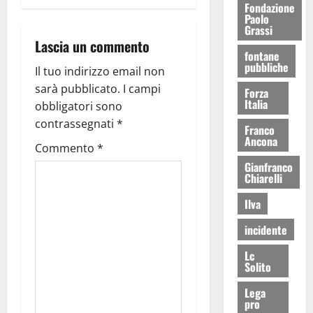
Fondazione
Paolo
Grassi
Lascia un commento
fontane
pubbliche
Il tuo indirizzo email non
sarà pubblicato.
I campi
Forza
Italia
obbligatori sono
contrassegnati
*
Franco
Ancona
Commento
*
Gianfranco
Chiarelli
Ilva
incidente
Lc
Solito
Lega
pro