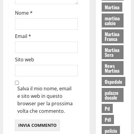
Martina
Nome
*
martina
calcio
Martina
Email
*
Franca
Martina
Sera
Sito web
News
Martina
Ospedale
Salva il mio nome, email
palazzo
e sito web in questo
ducale
browser per la prossima
Pd
volta che commento.
Pdl
polizia