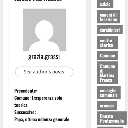
calcio
canoni di
locazione
carabinieri
centro
storico
grazia.grassi
Comune
Comune
di
See author's posts
Martina
Franca
consiglio
Precedente:
comunale
Comune: trasparenza solo
teorica
cronaca
Successivo:
Donato
Papa, ultima udienza generale
Pentassuglia