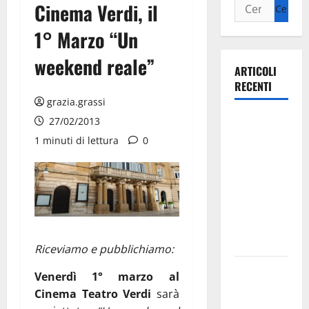
Cinema Verdi, il
1° Marzo “Un
weekend reale”
ARTICOLI
RECENTI
grazia.grassi
Ospedale di
27/02/2013
Martina
1 minuti di lettura
0
Franca,
Forza Italia
annuncia la
protesta:
sit-in lunedì
10 agosto
Riceviamo e pubblichiamo:
Il Comune
Venerdì 1° marzo al
di Martina
Cinema Teatro Verdi
sarà
Franca