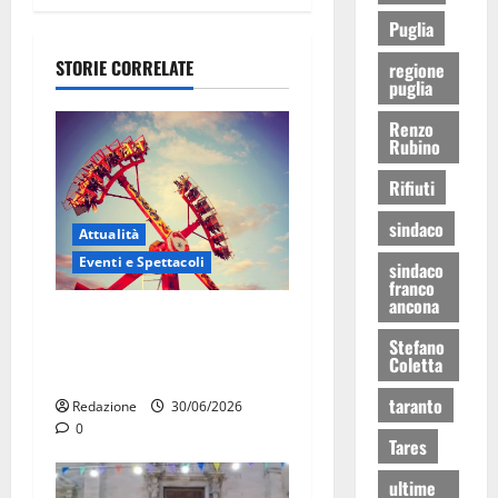
Puglia
STORIE CORRELATE
regione
puglia
Renzo
Rubino
Rifiuti
sindaco
Attualità
Eventi e Spettacoli
sindaco
franco
ancona
Luna park al Pergolo, bus
Stefano
gratis e giostre gratuite per
Coletta
i bambini
taranto
Redazione
30/06/2026
0
Tares
ultime