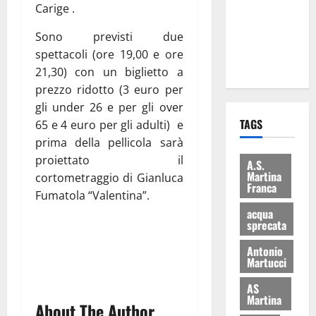
Carige .
i Baschi Blu
ai 15 nuovi
Sono previsti due
Fucilieri
spettacoli (ore 19,00 e ore
dell’Aria
21,30) con un biglietto a
prezzo ridotto (3 euro per
gli under 26 e per gli over
TAGS
65 e 4 euro per gli adulti) e
prima della pellicola sarà
proiettato il
A.S.
Martina
cortometraggio di Gianluca
Franca
Fumatola “Valentina”.
acqua
sprecata
Antonio
Martucci
AS
Martina
About The Author