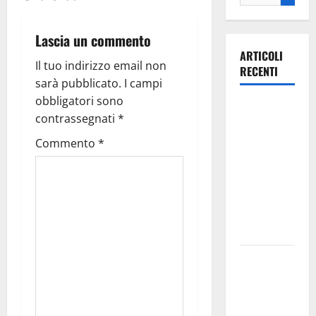
Lascia un commento
ARTICOLI
Il tuo indirizzo email non
RECENTI
sarà pubblicato.
I campi
obbligatori sono
Ospedale di
contrassegnati
*
Martina
Franca,
Commento
*
Forza Italia
annuncia la
protesta:
sit-in lunedì
10 agosto
Il Comune
di Martina
Franca
pubblica il