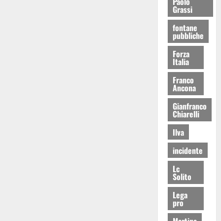
Paolo
Grassi
fontane
pubbliche
Forza
Italia
Franco
Ancona
Gianfranco
Chiarelli
Ilva
incidente
Lc
Solito
Lega
pro
Martina