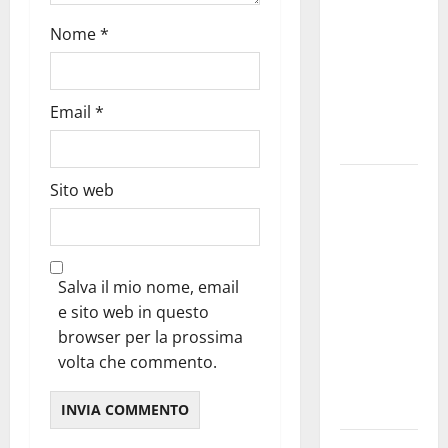
bando
Nome
*
alloggi ERP
2026:
domande
Email
*
dal 26
agosto
La gara
Sito web
ciclistica
dei Giochi
attraversa
Martina
Salva il mio nome, email
Franca:
e sito web in questo
ecco le
browser per la prossima
strade
volta che commento.
interessate
e gli orari