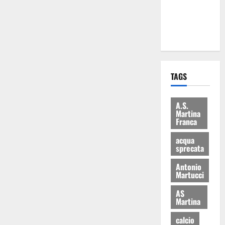
ai 15 nuovi
Fucilieri
dell’Aria
TAGS
A.S.
Martina
Franca
acqua
sprecata
Antonio
Martucci
AS
Martina
calcio