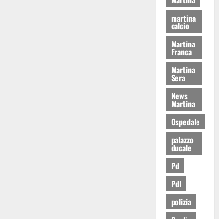
martina
calcio
Martina
Franca
Martina
Sera
News
Martina
Ospedale
palazzo
ducale
Pd
Pdl
polizia