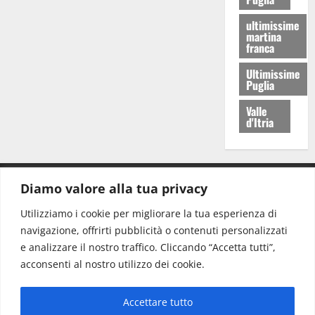
ultimissime
martina
franca
Ultimissime
Puglia
Valle
d'Itria
Diamo valore alla tua privacy
CONTATTI.
Utilizziamo i cookie per migliorare la tua esperienza di
navigazione, offrirti pubblicità o contenuti personalizzati
Redazione:
redazione@www.martinasera.it
e analizzare il nostro traffico. Cliccando “Accetta tutti”,
Direttore:
direttore@www.martinasera.it
acconsenti al nostro utilizzo dei cookie.
Info & Commerciale:
info@www.martinasera.it
Accettare tutto