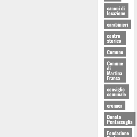
canoni di
locazione
carabinieri
centro
storico
Comune
Comune
di
Martina
Franca
consiglio
comunale
cronaca
Donato
Pentassuglia
Fondazione