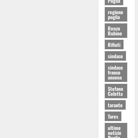
Puglia
regione
puglia
Renzo
Rubino
Rifiuti
sindaco
sindaco
franco
ancona
Stefano
Coletta
taranto
Tares
ultime
notizie
Puglia