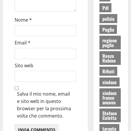
Pdl
polizia
Nome
*
Puglia
regione
Email
*
puglia
Renzo
Rubino
Sito web
Rifiuti
sindaco
sindaco
Salva il mio nome, email
franco
e sito web in questo
ancona
browser per la prossima
Stefano
volta che commento.
Coletta
taranto