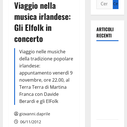
Viaggio nella
musica irlandese:
Gli Elfolk in
ARTICOLI
RECENTI
concerto
La gara
Viaggio nelle musiche
ciclistica
della tradizione popolare
dei Giochi
irlandese:
attraversa
appuntamento venerdì 9
Martina
novembre, ore 22.00, al
Franca:
Terra Terra di Martina
ecco le
Franca con Davide
strade
Berardi e gli ElFolk
interessate
e gli orari
giovanni.daprile
06/11/2012
Martina