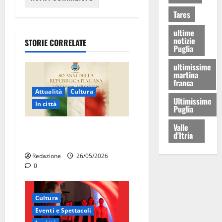
Tares
ultime
notizie
STORIE CORRELATE
Puglia
ultimissime
martina
franca
Attualità
Cultura
Ultimissime
In città
Puglia
Valle
Martina Franca celebra gli
d'Itria
80 anni della Repubblica
Redazione
26/05/2026
0
Cultura
Eventi e Spettacoli