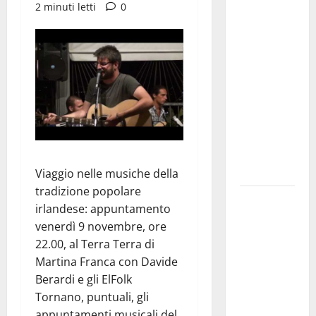
2 minuti letti
0
Franca
investe
sulle
famiglie: in
arrivo tre
seminari
dedicati ad
adolescenti,
genitori ed
empatia
Viaggio nelle musiche della
tradizione popolare
Aeronautica
irlandese: appuntamento
Militare, al
venerdì 9 novembre, ore
16° Stormo
22.00, al Terra Terra di
di Martina
Martina Franca con Davide
Franca
Berardi e gli ElFolk
consegnati
Tornano, puntuali, gli
i Baschi Blu
appuntamenti musicali del