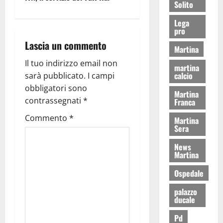
Solito
Lega
pro
Lascia un commento
Martina
Il tuo indirizzo email non
martina
calcio
sarà pubblicato.
I campi
obbligatori sono
Martina
contrassegnati
*
Franca
Commento
*
Martina
Sera
News
Martina
Ospedale
palazzo
ducale
Pd