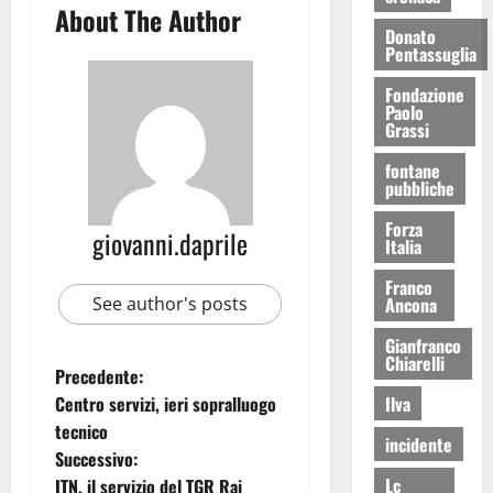
About The Author
Donato
Pentassuglia
Fondazione
Paolo
Grassi
fontane
pubbliche
Forza
giovanni.daprile
Italia
Franco
See author's posts
Ancona
Gianfranco
Chiarelli
Precedente:
Centro servizi, ieri sopralluogo
Ilva
tecnico
incidente
Successivo:
Lc
ITN, il servizio del TGR Rai