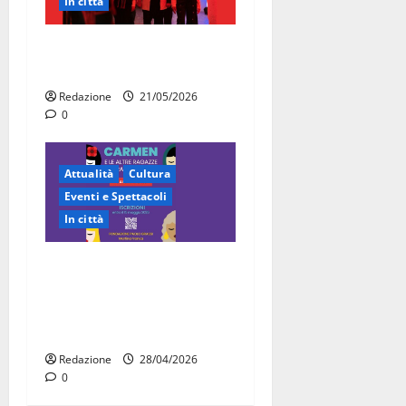
In città
Martina Franca, la Carmen
diventa opera di comunità
Redazione
21/05/2026
0
Attualità
Cultura
Eventi e Spettacoli
In città
“Carmen e le altre ragazze
straordinarie”: l’opera di
comunità arriva a Martina
Franca
Redazione
28/04/2026
0