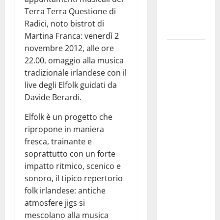
ai 15 nuovi
Terra Terra Questione di
Fucilieri
Radici, noto bistrot di
dell’Aria
Martina Franca: venerdì 2
novembre 2012, alle ore
Martina
22.00, omaggio alla musica
Franca,
tradizionale irlandese con il
Marraffa
live degli Elfolk guidati da
attacca
Davide Berardi.
Regione e
Comune:
Elfolk è un progetto che
“Nuovi
ripropone in maniera
medici solo
fresca, trainante e
a
soprattutto con un forte
novembre.
impatto ritmico, scenico e
Faremo
sonoro, il tipico repertorio
accesso agli
folk irlandese: antiche
atti su Tari,
atmosfere jigs si
rifiuti e
mescolano alla musica