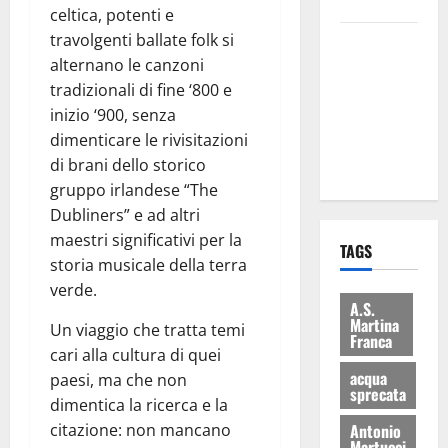
bilancio”
celtica, potenti e
travolgenti ballate folk si
Martina
alternano le canzoni
Franca: Il
tradizionali di fine ‘800 e
sindaco non
inizio ‘900, senza
ha fatto le
dimenticare le rivisitazioni
scuse alla
di brani dello storico
Lillo
gruppo irlandese “The
Dubliners” e ad altri
maestri significativi per la
TAGS
storia musicale della terra
verde.
A.S.
Martina
Un viaggio che tratta temi
Franca
cari alla cultura di quei
acqua
paesi, ma che non
sprecata
dimentica la ricerca e la
citazione: non mancano
Antonio
Martucci