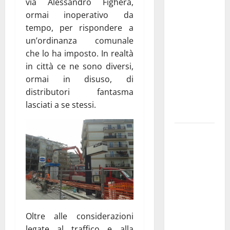
via Alessandro Fighera,
investe
ormai inoperativo da
sulle
tempo, per rispondere a
famiglie: in
un’ordinanza comunale
arrivo tre
che lo ha imposto. In realtà
seminari
in città ce ne sono diversi,
dedicati ad
ormai in disuso, di
adolescenti,
distributori fantasma
genitori ed
lasciati a se stessi.
empatia
Aeronautica
Militare, al
16° Stormo
di Martina
Franca
consegnati
i Baschi Blu
Oltre alle considerazioni
ai 15 nuovi
legate al traffico e alla