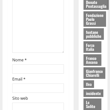
Donato
Pentassuglia
Fondazione
Paolo
Grassi
fontane
pubbliche
Forza
Italia
Franco
Nome
*
Ancona
Gianfranco
Chiarelli
Email
*
Ilva
incidente
Sito web
Lc
Solito