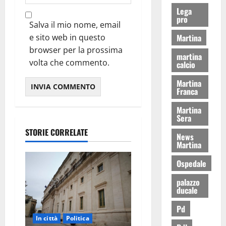
Lega
pro
Salva il mio nome, email
e sito web in questo
Martina
browser per la prossima
martina
volta che commento.
calcio
Martina
Franca
Martina
Sera
STORIE CORRELATE
News
Martina
Ospedale
palazzo
ducale
Pd
In città
Politica