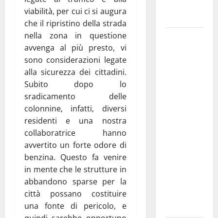
Fucilieri
viabilità, per cui ci si augura
dell’Aria
che il ripristino della strada
nella zona in questione
Martina
avvenga al più presto, vi
Franca,
sono considerazioni legate
Marraffa
alla sicurezza dei cittadini.
attacca
Subito dopo lo
Regione e
sradicamento delle
Comune:
colonnine, infatti, diversi
“Nuovi
residenti e una nostra
medici solo
collaboratrice hanno
a
avvertito un forte odore di
novembre.
benzina. Questo fa venire
Faremo
in mente che le strutture in
accesso agli
abbandono sparse per la
atti su Tari,
città possano costituire
rifiuti e
una fonte di pericolo, e
bilancio”
quindi sarebbe opportuno