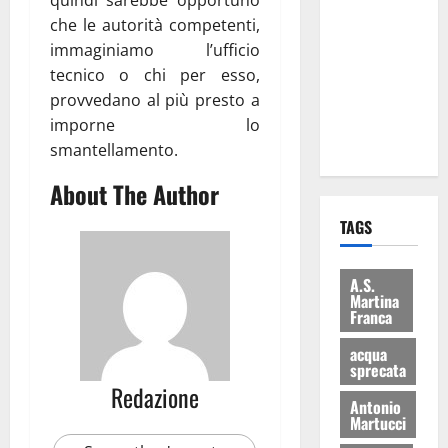
Martina
che le autorità competenti,
Franca: Il
immaginiamo l’ufficio
sindaco non
tecnico o chi per esso,
ha fatto le
provvedano al più presto a
scuse alla
imporne lo
Lillo
smantellamento.
About The Author
TAGS
A.S.
Martina
Franca
acqua
sprecata
Redazione
Antonio
Martucci