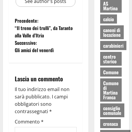
See author's posts
AS
Martina
calcio
Precedente:
“Il treno dei trulli”, da Taranto
canoni di
locazione
alla Valle d’Itria
Successivo:
carabinieri
Gli amici del venerdì
centro
storico
Comune
Lascia un commento
Comune
di
Il tuo indirizzo email non
Martina
sarà pubblicato.
I campi
Franca
obbligatori sono
consiglio
contrassegnati
*
comunale
Commento
*
cronaca