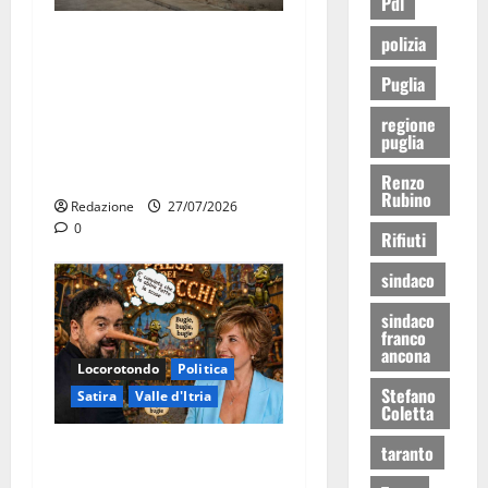
Pdl
Martina Franca, Marraffa
polizia
attacca Regione e Comune:
Puglia
“Nuovi medici solo a
novembre. Faremo accesso
regione
puglia
agli atti su Tari, rifiuti e
bilancio”
Renzo
Rubino
Redazione
27/07/2026
0
Rifiuti
sindaco
sindaco
franco
ancona
Locorotondo
Politica
Stefano
Satira
Valle d'Itria
Coletta
Martina Franca: Il sindaco
taranto
non ha fatto le scuse alla