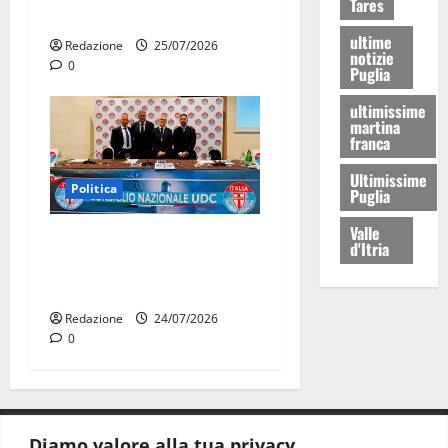
Tares
Lillo
ultime
Redazione
25/07/2026
notizie
0
Puglia
ultimissime
martina
franca
Ultimissime
Politica
Puglia
Valle
UDC, Consiglio nazionale a
d'Itria
Roma: la Puglia pronta alle
prossime sfide
Redazione
24/07/2026
0
Diamo valore alla tua privacy