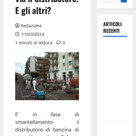
E gli altri?
ARTICOLI
Redazione
RECENTI
11/03/2014
1 minuti di lettura
0
La gara
ciclistica
dei Giochi
attraversa
Martina
Franca:
ecco le
strade
interessate
e gli orari
E’ in fase di
smantellamento il
Martina
distributore di benzina di
Franca