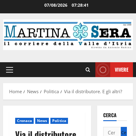
07/08/2026
07:28:41
VIVERE
Home
News
Politica
Via il distributore. E gli altri?
CERCA
Cronaca
News
Politica
Via il distributore.