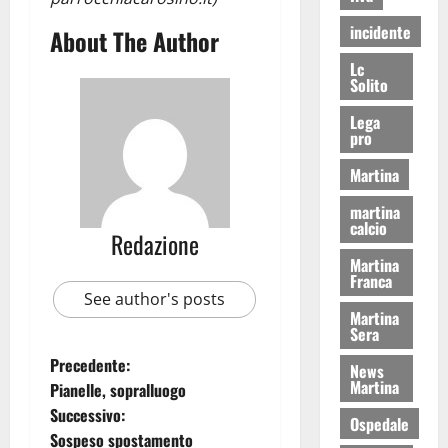
incidente
About The Author
Lc
Solito
Lega
pro
Martina
martina
calcio
Redazione
Martina
Franca
See author's posts
Martina
Sera
Precedente:
News
Martina
Pianelle, sopralluogo
Successivo:
Ospedale
Sospeso spostamento