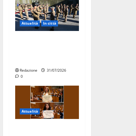
Attualità
In città
Aeronautica Militare, al 16°
Stormo di Martina Franca
consegnati i Baschi Blu ai
15 nuovi Fucilieri dell’Aria
Redazione
31/07/2026
0
Attualità
Due giovani di Martina
Franca tra le eccellenze