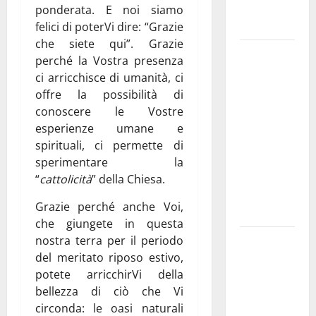
genitori ed
ponderata. E noi siamo
empatia
felici di poterVi dire: “Grazie
che siete qui”. Grazie
Aeronautica
perché la Vostra presenza
Militare, al
ci arricchisce di umanità, ci
16° Stormo
offre la possibilità di
di Martina
conoscere le Vostre
Franca
esperienze umane e
consegnati
spirituali, ci permette di
i Baschi Blu
sperimentare la
ai 15 nuovi
“
cattolicità
” della Chiesa.
Fucilieri
Grazie perché anche Voi,
dell’Aria
che giungete in questa
Martina
nostra terra per il periodo
Franca,
del meritato riposo estivo,
potete arricchirVi della
Marraffa
bellezza di ciò che Vi
attacca
circonda: le oasi naturali
Regione e