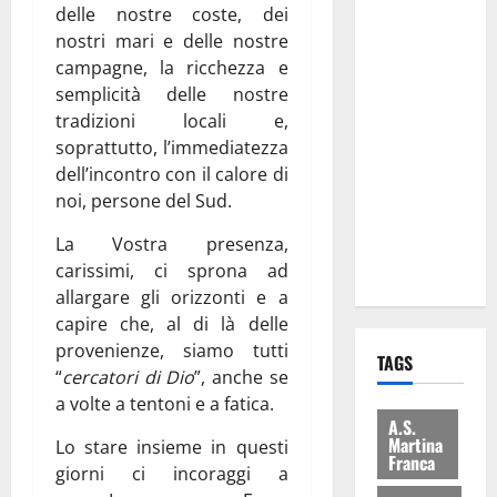
delle nostre coste, dei
Comune:
nostri mari e delle nostre
“Nuovi
campagne, la ricchezza e
medici solo
semplicità delle nostre
a
tradizioni locali e,
novembre.
soprattutto, l’immediatezza
Faremo
dell’incontro con il calore di
accesso agli
noi, persone del Sud.
atti su Tari,
rifiuti e
La Vostra presenza,
bilancio”
carissimi, ci sprona ad
allargare gli orizzonti e a
capire che, al di là delle
provenienze, siamo tutti
TAGS
“
cercatori di Dio
”, anche se
a volte a tentoni e a fatica.
A.S.
Martina
Lo stare insieme in questi
Franca
giorni ci incoraggi a