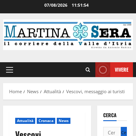
07/08/2026
11:51:55
VIVERE
Home
News
Attualità
Vescovi, messaggio ai turisti
CERCA
Attualità
Cronaca
News
Vescovi,