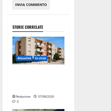
STORIE CORRELATE
Attualità
In città
Il Comune di Martina Franca
pubblica il bando alloggi
ERP 2026: domande dal 26
agosto
Redazione
07/08/2026
0