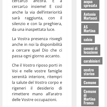
cercarLo ancora. E a
acqua
sprecata
cercarLo insieme! E così
anche la via dell’interiorità
Antonio
Martucci
sarà raggiunta, con il
silenzio e con la preghiera,
AS
da una inaspettata luce.
Martina
La Vostra presenza risvegli
calcio
anche in noi la disponibilità
canoni di
a cercare quel Dio che ci
locazione
passa ogni giorno accanto.
carabinieri
Che il Vostro riposo porti in
centro
Voi e nelle vostre famiglie
storico
serenità interiore, ritempri
Comune
la salute del Vostro corpo e
rigeneri il desiderio di
Comune
rimettere mano all’aratro
di
Martina
delle Vostre occupazioni.
Franca