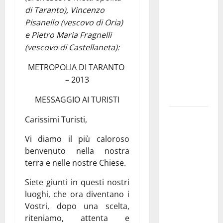
dei Giochi
di Taranto), Vincenzo
attraversa
Pisanello (vescovo di Oria)
Martina
e Pietro Maria Fragnelli
Franca:
(vescovo di Castellaneta):
ecco le
METROPOLIA DI TARANTO
strade
– 2013
interessate
e gli orari
MESSAGGIO AI TURISTI
Martina
Carissimi Turisti,
Franca
Vi diamo il più caloroso
investe
benvenuto nella nostra
sulle
terra e nelle nostre Chiese.
famiglie: in
arrivo tre
Siete giunti in questi nostri
seminari
luoghi, che ora diventano i
dedicati ad
Vostri, dopo una scelta,
adolescenti,
riteniamo, attenta e