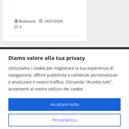
universitarie italiane:
premiate a Montecitorio
Redazione
24/07/2026
0
Diamo valore alla tua privacy
CONTATTI.
Utilizziamo i cookie per migliorare la tua esperienza di
navigazione, offrirti pubblicità o contenuti personalizzati
Redazione:
redazione@www.martinasera.it
e analizzare il nostro traffico. Cliccando “Accetta tutti”,
Direttore:
direttore@www.martinasera.it
acconsenti al nostro utilizzo dei cookie.
Info & Commerciale:
info@www.martinasera.it
Accettare tutto
Home
News
Vivere la città
EVENTI
Salute
Il Blog del Direttore
Contatti
Personalizza