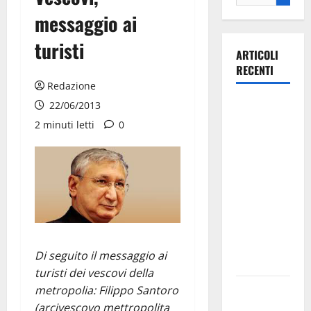
messaggio ai
turisti
ARTICOLI
RECENTI
Redazione
Il Comune
22/06/2013
di Martina
2 minuti letti
0
Franca
pubblica il
bando
alloggi ERP
2026:
domande
dal 26
Di seguito il messaggio ai
agosto
turisti dei vescovi della
La gara
metropolia: Filippo Santoro
ciclistica
(arcivescovo mettropolita