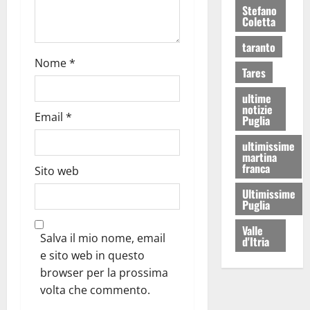
Stefano
Coletta
taranto
Nome
*
Tares
ultime
notizie
Email
*
Puglia
ultimissime
martina
franca
Sito web
Ultimissime
Puglia
Valle
Salva il mio nome, email
d'Itria
e sito web in questo
browser per la prossima
volta che commento.