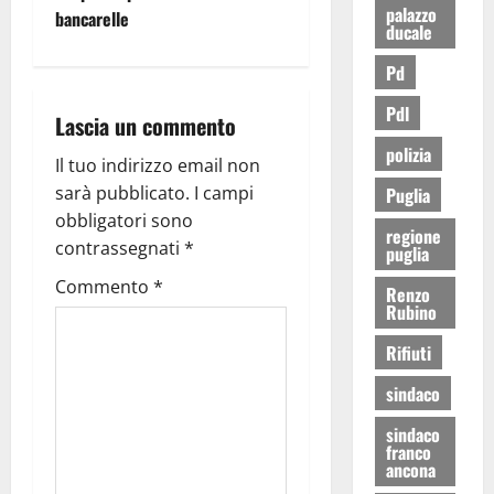
palazzo
bancarelle
ducale
Pd
Pdl
Lascia un commento
polizia
Il tuo indirizzo email non
sarà pubblicato.
I campi
Puglia
obbligatori sono
regione
contrassegnati
*
puglia
Commento
*
Renzo
Rubino
Rifiuti
sindaco
sindaco
franco
ancona