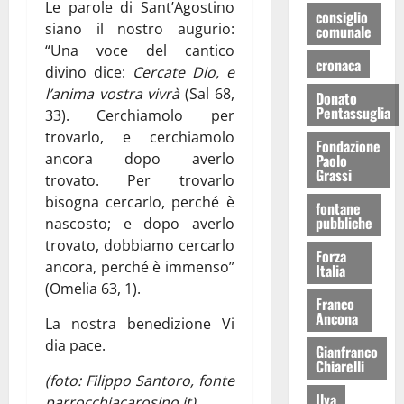
Le parole di Sant’Agostino
consiglio
siano il nostro augurio:
comunale
“Una voce del cantico
cronaca
divino dice:
Cercate Dio, e
l’anima vostra vivrà
(Sal 68,
Donato
Pentassuglia
33). Cerchiamolo per
trovarlo, e cerchiamolo
Fondazione
ancora dopo averlo
Paolo
Grassi
trovato. Per trovarlo
bisogna cercarlo, perché è
fontane
pubbliche
nascosto; e dopo averlo
trovato, dobbiamo cercarlo
Forza
ancora, perché è immenso”
Italia
(Omelia 63, 1).
Franco
Ancona
La nostra benedizione Vi
dia pace.
Gianfranco
Chiarelli
(foto: Filippo Santoro, fonte
Ilva
parrocchiacarosino.it)