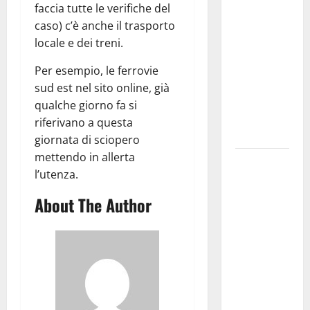
faccia tutte le verifiche del
dei Giochi
caso) c’è anche il trasporto
attraversa
locale e dei treni.
Martina
Franca:
Per esempio, le ferrovie
ecco le
sud est nel sito online, già
strade
qualche giorno fa si
interessate
riferivano a questa
e gli orari
giornata di sciopero
mettendo in allerta
Martina
l’utenza.
Franca
investe
About The Author
sulle
famiglie: in
arrivo tre
seminari
dedicati ad
adolescenti,