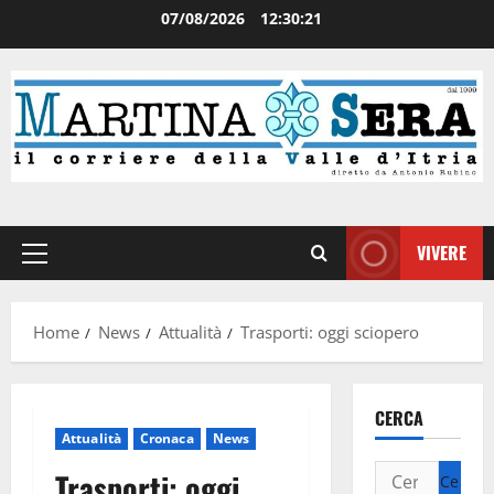
07/08/2026
12:30:21
VIVERE
Home
News
Attualità
Trasporti: oggi sciopero
CERCA
Attualità
Cronaca
News
Trasporti: oggi