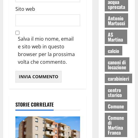
acqua
sprecata
Sito web
Antonio
Martucci
AS
Salva il mio nome, email
Martina
e sito web in questo
calcio
browser per la prossima
volta che commento.
canoni di
locazione
carabinieri
centro
storico
STORIE CORRELATE
Comune
Comune
di
Martina
Franca