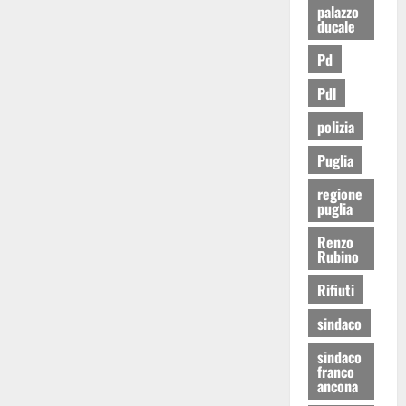
palazzo
ducale
Pd
Pdl
polizia
Puglia
regione
puglia
Renzo
Rubino
Rifiuti
sindaco
sindaco
franco
ancona