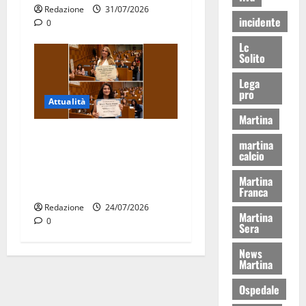
Redazione
31/07/2026
incidente
0
Lc
Solito
Lega
pro
Attualità
Martina
Due giovani di Martina
martina
Franca tra le eccellenze
calcio
universitarie italiane:
Martina
premiate a Montecitorio
Franca
Redazione
24/07/2026
Martina
0
Sera
News
Martina
Ospedale