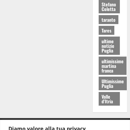
Stefano
Coletta
taranto
Tares
ultime
notizie
Puglia
ultimissime
martina
franca
Ultimissime
Puglia
Valle
d'Itria
Diamo valore alla tua privacy