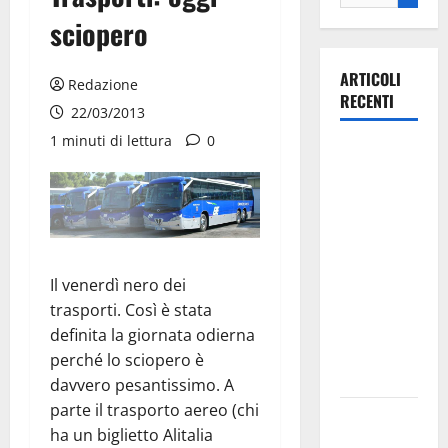
sciopero
ARTICOLI
Redazione
RECENTI
22/03/2013
1 minuti di lettura
0
Il Comune
di Martina
Franca
pubblica il
bando
alloggi ERP
Il venerdì nero dei
2026:
trasporti. Così è stata
domande
definita la giornata odierna
dal 26
perché lo sciopero è
agosto
davvero pesantissimo. A
parte il trasporto aereo (chi
La gara
ha un biglietto Alitalia
ciclistica