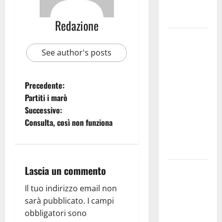
genitori ed
empatia
Redazione
Aeronautica
Militare, al
See author's posts
16° Stormo
di Martina
Precedente:
Franca
Partiti i marò
consegnati
Successivo:
i Baschi Blu
Consulta, così non funziona
ai 15 nuovi
Fucilieri
dell’Aria
Lascia un commento
Martina
Franca,
Il tuo indirizzo email non
Marraffa
sarà pubblicato.
I campi
attacca
obbligatori sono
Regione e