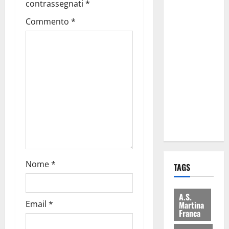
contrassegnati
*
Comune:
Commento
*
“Nuovi
medici solo
a
novembre.
Faremo
accesso agli
atti su Tari,
rifiuti e
bilancio”
Nome
*
TAGS
A.S.
Email
*
Martina
Franca