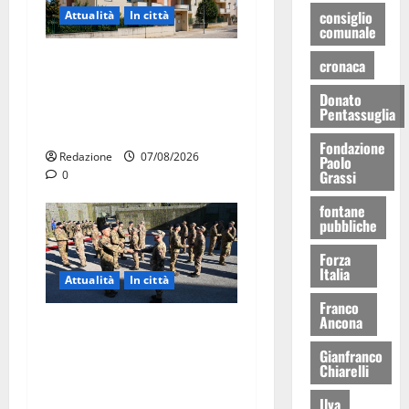
consiglio
Attualità
In città
comunale
Il Comune di Martina Franca
cronaca
pubblica il bando alloggi
Donato
ERP 2026: domande dal 26
Pentassuglia
agosto
Fondazione
Redazione
07/08/2026
Paolo
Grassi
0
fontane
pubbliche
Forza
Italia
Attualità
In città
Franco
Ancona
Aeronautica Militare, al 16°
Stormo di Martina Franca
Gianfranco
Chiarelli
consegnati i Baschi Blu ai
15 nuovi Fucilieri dell’Aria
Ilva