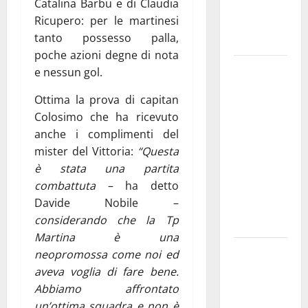
Catalina Barbu e di Claudia
adolescenti,
Ricupero: per le martinesi
genitori ed
tanto possesso palla,
empatia
poche azioni degne di nota
Aeronautica
e nessun gol.
Militare, al
Ottima la prova di capitan
16° Stormo
Colosimo che ha ricevuto
di Martina
anche i complimenti del
Franca
mister del Vittoria:
“Questa
consegnati
è stata una partita
i Baschi Blu
combattuta
– ha detto
ai 15 nuovi
Davide Nobile –
Fucilieri
considerando che la Tp
dell’Aria
Martina è una
Martina
neopromossa come noi ed
Franca,
aveva voglia di fare bene.
Marraffa
Abbiamo affrontato
attacca
un’ottima squadra e non è