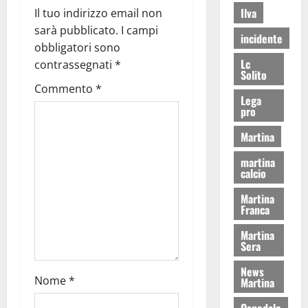
Ilva
Il tuo indirizzo email non
sarà pubblicato.
I campi
incidente
obbligatori sono
Lc
contrassegnati
*
Solito
Commento
*
Lega
pro
Martina
martina
calcio
Martina
Franca
Martina
Sera
News
Nome
*
Martina
Ospedale