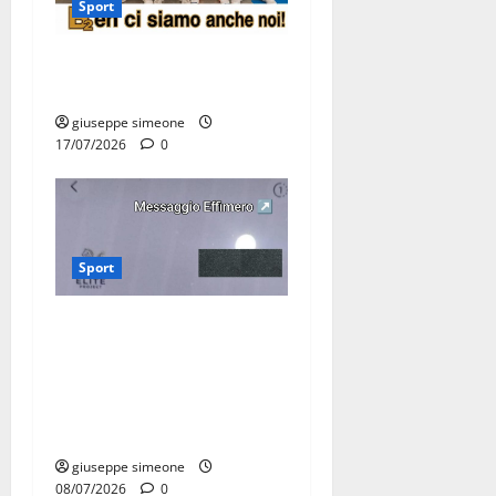
Sport
Olimpia Martina, doppio
salto nei vertici nazionali
giuseppe simeone
17/07/2026
0
Sport
Martina Franca, lettere
effimere ai giovani
calciatori: il caso che fa
riflettere famiglie e società
sportive
giuseppe simeone
08/07/2026
0