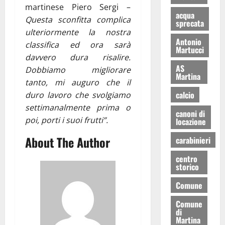
martinese Piero Sergi –
acqua
Questa sconfitta complica
sprecata
ulteriormente la nostra
Antonio
classifica ed ora sarà
Martucci
davvero dura risalire.
AS
Dobbiamo migliorare
Martina
tanto, mi auguro che il
calcio
duro lavoro che svolgiamo
settimanalmente prima o
canoni di
poi, porti i suoi frutti”.
locazione
About The Author
carabinieri
centro
storico
Comune
Comune
di
Martina