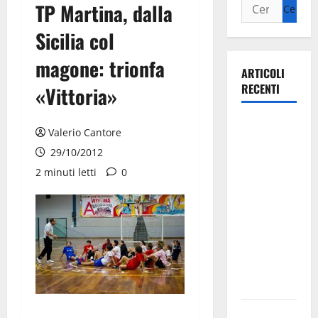
TP Martina, dalla
Sicilia col
magone: trionfa
ARTICOLI
RECENTI
«Vittoria»
Il Comune
Valerio Cantore
di Martina
29/10/2012
Franca
2 minuti letti
0
pubblica il
bando
alloggi ERP
2026:
domande
dal 26
agosto
La gara