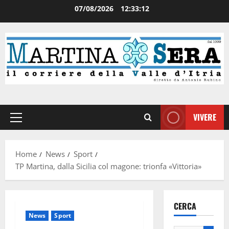
07/08/2026
12:33:12
VIVERE
Home
News
Sport
TP Martina, dalla Sicilia col magone: trionfa «Vittoria»
CERCA
News
Sport