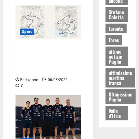
ancona
Stefano
Coletta
taranto
Sport
Tares
La gara ciclistica dei Giochi
ultime
attraversa Martina Franca:
notizie
Puglia
ecco le strade interessate e
gli orari
ultimissime
martina
Redazione
06/08/2026
franca
0
Ultimissime
Puglia
Valle
d'Itria