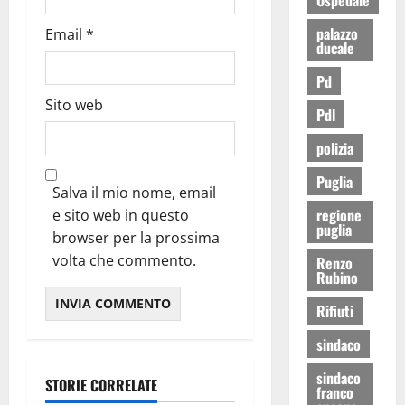
palazzo
Email
*
ducale
Pd
Sito web
Pdl
polizia
Puglia
Salva il mio nome, email
regione
e sito web in questo
puglia
browser per la prossima
volta che commento.
Renzo
Rubino
Rifiuti
sindaco
sindaco
STORIE CORRELATE
franco