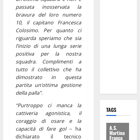
Regione e
passata inosservata la
Comune:
bravura del loro numero
“Nuovi
10, il capitano Francesca
medici solo
Colosimo. Per quanto ci
a
riguarda speriamo che sia
novembre.
l’inizio di una lunga serie
Faremo
positiva per la nostra
accesso agli
squadra. Complimenti a
atti su Tari,
tutto il collettivo che ha
rifiuti e
dimostrato in questa
bilancio”
partita un’ottima gestione
della palla”.
“Purtroppo ci manca la
TAGS
cattiveria agonistica, il
coraggio di osare e la
A.S.
capacità di fare gol
– ha
Martina
dichiarato il tecnico
Franca