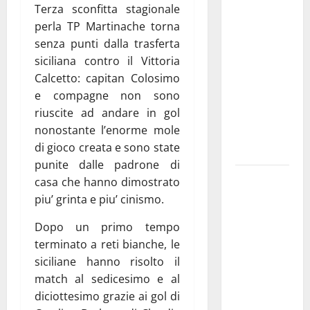
Terza sconfitta stagionale
ciclistica
perla TP Martinache torna
dei Giochi
senza punti dalla trasferta
attraversa
siciliana contro il Vittoria
Martina
Calcetto: capitan Colosimo
Franca:
e compagne non sono
ecco le
riuscite ad andare in gol
strade
nonostante l’enorme mole
interessate
di gioco creata e sono state
e gli orari
punite dalle padrone di
Martina
casa che hanno dimostrato
Franca
piu’ grinta e piu’ cinismo.
investe
Dopo un primo tempo
sulle
terminato a reti bianche, le
famiglie: in
siciliane hanno risolto il
arrivo tre
match al sedicesimo e al
seminari
diciottesimo grazie ai gol di
dedicati ad