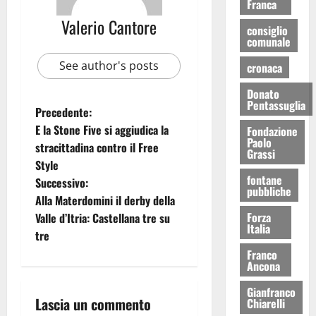
Franca
Valerio Cantore
consiglio
comunale
See author's posts
cronaca
Donato
Pentassuglia
Precedente:
E la Stone Five si aggiudica la
Fondazione
Paolo
stracittadina contro il Free
Grassi
Style
fontane
Successivo:
pubbliche
Alla Materdomini il derby della
Forza
Valle d’Itria: Castellana tre su
Italia
tre
Franco
Ancona
Gianfranco
Lascia un commento
Chiarelli