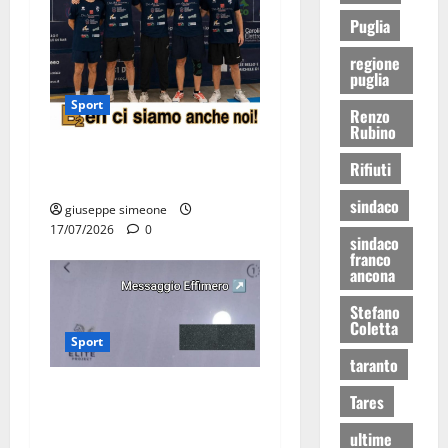
Puglia
regione
puglia
Sport
Renzo
Rubino
Olimpia Martina, doppio
Rifiuti
salto nei vertici nazionali
sindaco
giuseppe simeone
17/07/2026
0
sindaco
franco
ancona
Stefano
Coletta
Sport
taranto
Martina Franca, lettere
Tares
effimere ai giovani
ultime
calciatori: il caso che fa