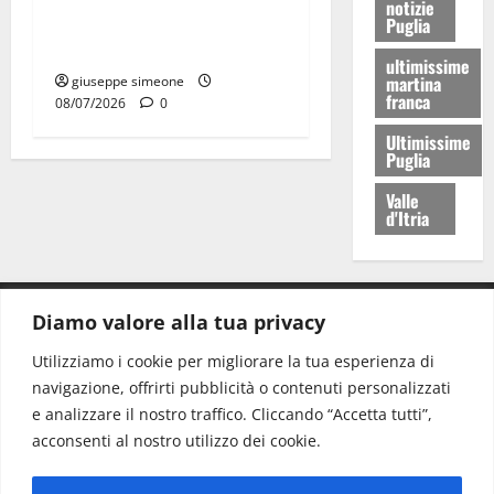
notizie
riflettere famiglie e società
Puglia
sportive
ultimissime
martina
giuseppe simeone
franca
08/07/2026
0
Ultimissime
Puglia
Valle
d'Itria
Diamo valore alla tua privacy
CONTATTI.
Utilizziamo i cookie per migliorare la tua esperienza di
navigazione, offrirti pubblicità o contenuti personalizzati
Redazione:
redazione@www.martinasera.it
e analizzare il nostro traffico. Cliccando “Accetta tutti”,
Direttore:
direttore@www.martinasera.it
acconsenti al nostro utilizzo dei cookie.
Info & Commerciale:
info@www.martinasera.it