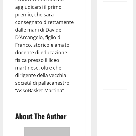
aggiudicarsi il primo
Martina
premio, che sarà
Franca
consegnato direttamente
investe
dalle mani di Davide
sulle
D’Arcangelo, figlio di
famiglie: in
Franco, storico e amato
arrivo tre
docente di educazione
seminari
fisica presso il liceo
dedicati ad
martinese, oltre che
adolescenti,
dirigente della vecchia
genitori ed
società di pallacanestro
empatia
“AssoBasket Martina”.
Aeronautica
Militare, al
16° Stormo
About The Author
di Martina
Franca
consegnati