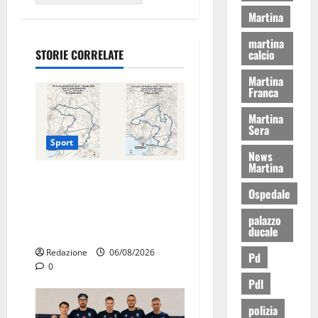
Martina
martina
calcio
STORIE CORRELATE
Martina
Franca
Martina
Sera
Sport
News
Martina
La gara ciclistica dei Giochi
Ospedale
attraversa Martina Franca:
ecco le strade interessate e
palazzo
ducale
gli orari
Redazione
06/08/2026
Pd
0
Pdl
polizia