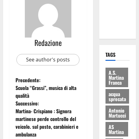
i Baschi Blu
ai 15 nuovi
Fucilieri
dell’Aria
Redazione
TAGS
See author's posts
A.S.
Martina
Precedente:
Franca
Scuola “Grassi”, musica di alta
acqua
qualità
sprecata
Successivo:
Antonio
Martina- Crispiano : Signora
Martucci
martinese perde controllo del
veicolo. sul posto, carabinieri e
AS
Martina
ambulanza