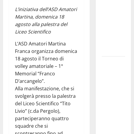
pubblica il
L’iniziativa dell’ASD Amatori
bando
Martina, domenica 18
alloggi ERP
agosto alla palestra del
2026:
Liceo Scientifico
domande
dal 26
L’ASD Amatori Martina
agosto
Franca organizza domenica
18 agosto il Torneo di
La gara
volley amatoriale – 1°
ciclistica
Memorial “Franco
dei Giochi
D’arcangelo”.
attraversa
Alla manifestazione, che si
Martina
svolgerà presso la palestra
Franca:
del Liceo Scientifico “Tito
ecco le
Livio” (c.da Pergolo),
strade
parteciperanno quattro
interessate
squadre che si
e gli orari
scontreranno fino ad