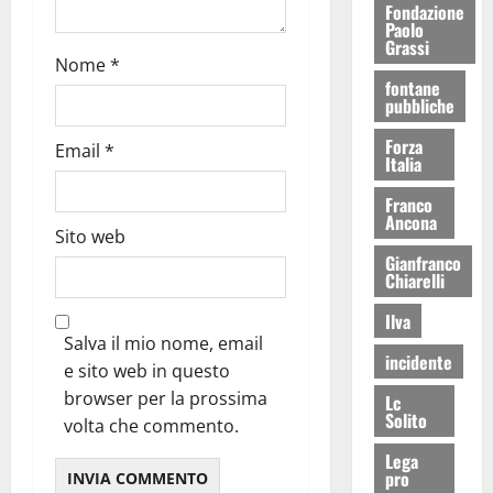
Fondazione
Paolo
Grassi
Nome
*
fontane
pubbliche
Forza
Email
*
Italia
Franco
Ancona
Sito web
Gianfranco
Chiarelli
Ilva
Salva il mio nome, email
incidente
e sito web in questo
browser per la prossima
Lc
Solito
volta che commento.
Lega
pro