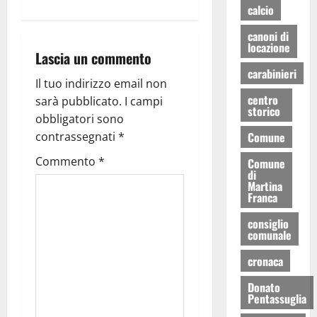
calcio
canoni di
locazione
Lascia un commento
carabinieri
Il tuo indirizzo email non
centro
sarà pubblicato.
I campi
storico
obbligatori sono
Comune
contrassegnati
*
Commento
*
Comune
di
Martina
Franca
consiglio
comunale
cronaca
Donato
Pentassuglia