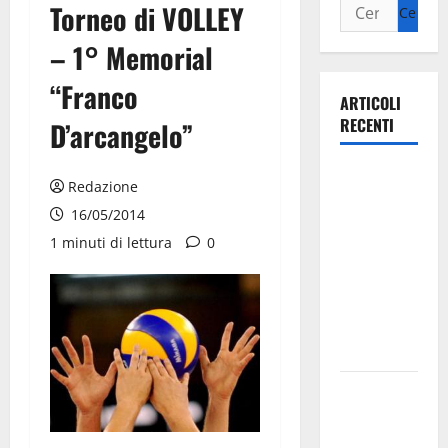
Torneo di VOLLEY
– 1° Memorial
“Franco
ARTICOLI
RECENTI
D’arcangelo”
Ospedale di
Redazione
Martina
16/05/2014
Franca,
1 minuti di lettura
0
Forza Italia
annuncia la
protesta:
sit-in lunedì
10 agosto
Il Comune
di Martina
Franca