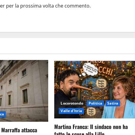
ser per la prossima volta che commento.
Locorotondo
Politica
Satira
Valle d'Itria
ica
Martina Franca: Il sindaco non ha
 Marraffa attacca
fatto le scuse alla Lillo