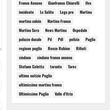
Franco Ancona
Gianfranco Chiarelli
Ilva
incidente
Lc Solito
Lega pro
Martina
martina calcio
Martina Franca
Martina Sera
News Martina
Ospedale
palazzo ducale
Pd
Pdl
polizia
Puglia
regione puglia
Renzo Rubino
Rifiuti
sindaco
sindaco franco ancona
Stefano Coletta
taranto
Tares
ultime notizie Puglia
ultimissime martina franca
Ultimissime Puglia
Valle d'Itria