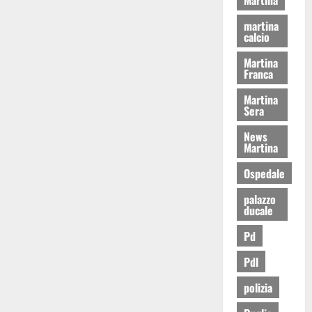
martina
calcio
Martina
Franca
Martina
Sera
News
Martina
Ospedale
palazzo
ducale
Pd
Pdl
polizia