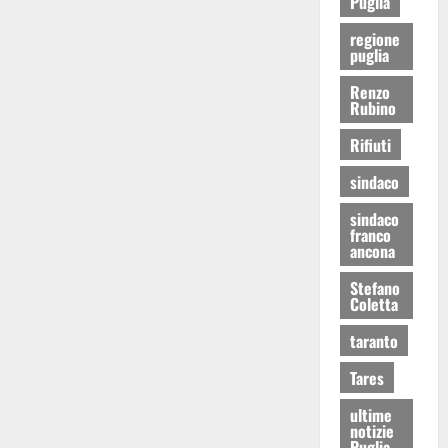
Puglia
regione
puglia
Renzo
Rubino
Rifiuti
sindaco
sindaco
franco
ancona
Stefano
Coletta
taranto
Tares
ultime
notizie
Puglia