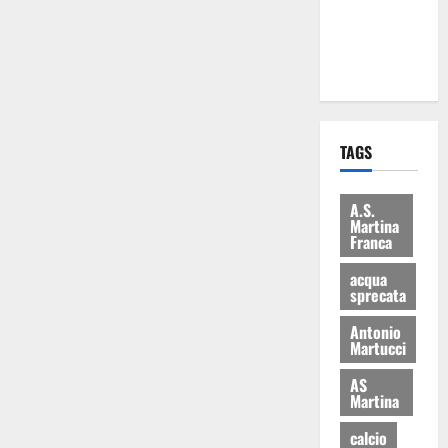
ai 15 nuovi
Fucilieri
dell’Aria
TAGS
A.S.
Martina
Franca
acqua
sprecata
Antonio
Martucci
AS
Martina
calcio