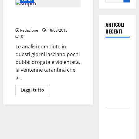
Ventenne tarantina drogata e
violentata a ferragosto
ARTICOLI
Redazione
18/08/2013
RECENTI
0
Le analisi compiute in
Ospedale di
questi giorni lasciano pochi
Martina
dubbi: drogata e violentata,
Franca,
la ventenne tarantina che
Forza Italia
a...
annuncia la
protesta:
Leggi tutto
sit-in lunedì
10 agosto
Il Comune
di Martina
Franca
pubblica il