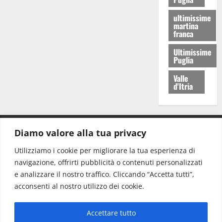
ultimissime
martina
franca
Ultimissime
Puglia
Valle
d'Itria
Diamo valore alla tua privacy
CONTATTI.
Utilizziamo i cookie per migliorare la tua esperienza di
navigazione, offrirti pubblicità o contenuti personalizzati
Redazione:
redazione@www.martinasera.it
e analizzare il nostro traffico. Cliccando “Accetta tutti”,
Direttore:
direttore@www.martinasera.it
acconsenti al nostro utilizzo dei cookie.
Info & Commerciale:
info@www.martinasera.it
Accettare tutto