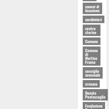
canoni di
locazione
carabinieri
centro
storico
Comune
Comune
di
Martina
Franca
consiglio
comunale
cronaca
Donato
Pentassuglia
Fondazione