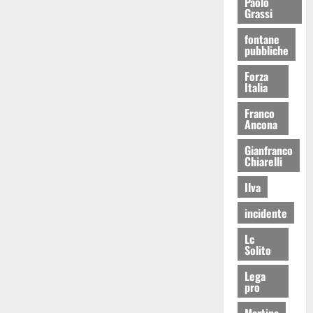
Paolo
Grassi
fontane
pubbliche
Forza
Italia
Franco
Ancona
Gianfranco
Chiarelli
Ilva
incidente
Lc
Solito
Lega
pro
Martina