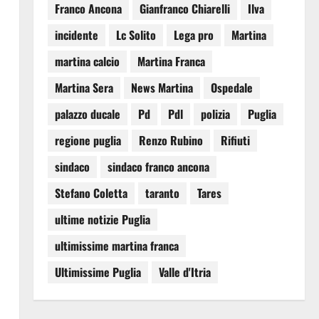
Franco Ancona
Gianfranco Chiarelli
Ilva
incidente
Lc Solito
Lega pro
Martina
martina calcio
Martina Franca
Martina Sera
News Martina
Ospedale
palazzo ducale
Pd
Pdl
polizia
Puglia
regione puglia
Renzo Rubino
Rifiuti
sindaco
sindaco franco ancona
Stefano Coletta
taranto
Tares
ultime notizie Puglia
ultimissime martina franca
Ultimissime Puglia
Valle d'Itria