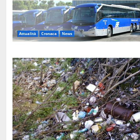
Attualità
Cronaca
News