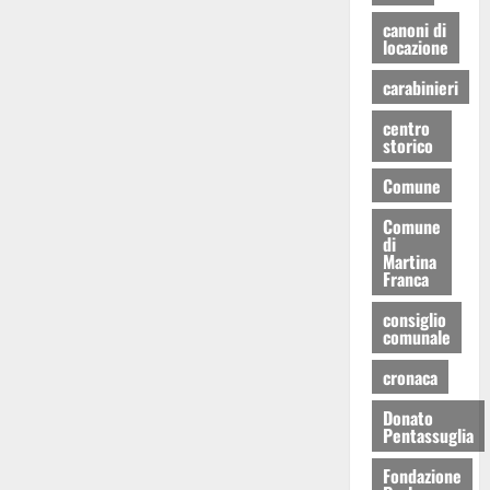
canoni di
locazione
carabinieri
centro
storico
Comune
Comune
di
Martina
Franca
consiglio
comunale
cronaca
Donato
Pentassuglia
Fondazione