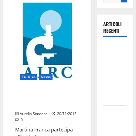
ARTICOLI
RECENTI
Ospedale di
Martina
Franca,
Forza Italia
annuncia la
Cultura
News
protesta:
sit-in lunedì
Martina presente all’iniziativa
Airc: “I Cioccolatini della
10 agosto
Ricerca”
Il Comune
Aurelia Simeone
20/11/2013
di Martina
0
Franca
Martina Franca partecipa
pubblica il