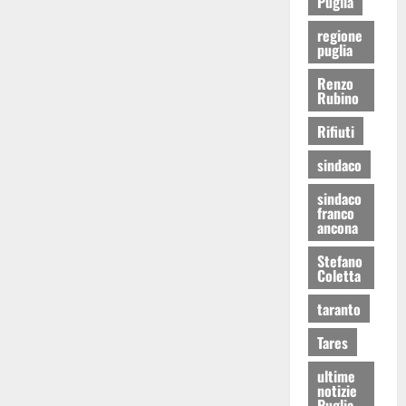
Puglia
regione
puglia
Renzo
Rubino
Rifiuti
sindaco
sindaco
franco
ancona
Stefano
Coletta
taranto
Tares
ultime
notizie
Puglia