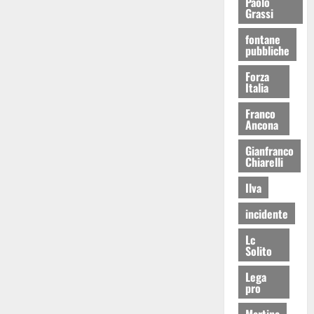
Paolo
Grassi
fontane
pubbliche
Forza
Italia
Franco
Ancona
Gianfranco
Chiarelli
Ilva
incidente
Lc
Solito
Lega
pro
Martina