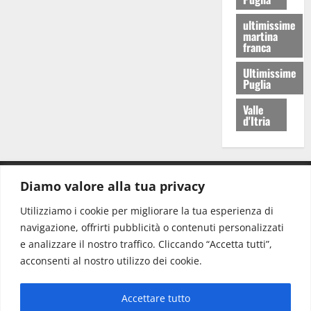
ultimissime
martina
franca
Ultimissime
Puglia
Valle
d'Itria
Diamo valore alla tua privacy
CONTATTI.
Utilizziamo i cookie per migliorare la tua esperienza di
navigazione, offrirti pubblicità o contenuti personalizzati
Redazione:
redazione@www.martinasera.it
e analizzare il nostro traffico. Cliccando “Accetta tutti”,
Direttore:
direttore@www.martinasera.it
acconsenti al nostro utilizzo dei cookie.
Info & Commerciale:
info@www.martinasera.it
Accettare tutto