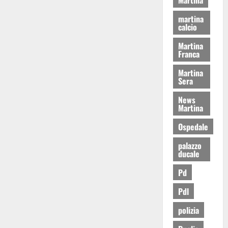
martina
calcio
Martina
Franca
Martina
Sera
News
Martina
Ospedale
palazzo
ducale
Pd
Pdl
polizia