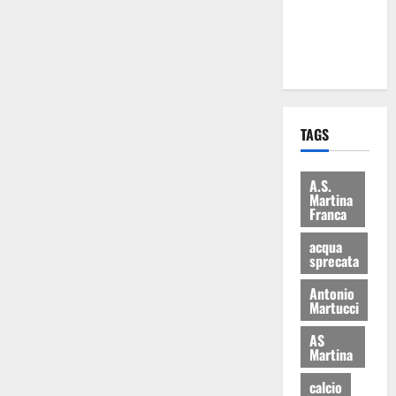
ai 15 nuovi
Fucilieri
dell’Aria
TAGS
A.S.
Martina
Franca
acqua
sprecata
Antonio
Martucci
AS
Martina
calcio