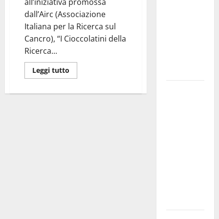
all’iniziativa promossa
bando
dall’Airc (Associazione
alloggi ERP
Italiana per la Ricerca sul
2026:
Cancro), “I Cioccolatini della
domande
Ricerca...
dal 26
agosto
Leggi tutto
La gara
ciclistica
dei Giochi
attraversa
Martina
Franca:
ecco le
strade
interessate
e gli orari