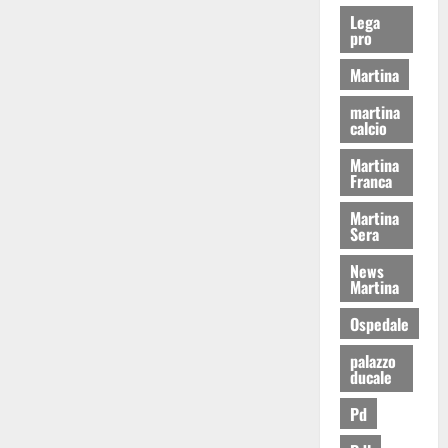
Lega
pro
Martina
martina
calcio
Martina
Franca
Martina
Sera
News
Martina
Ospedale
palazzo
ducale
Pd