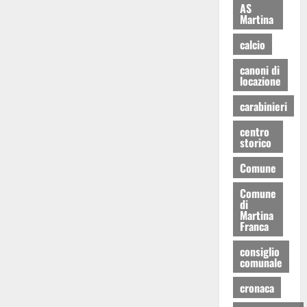
AS
Martina
calcio
canoni di
locazione
carabinieri
centro
storico
Comune
Comune
di
Martina
Franca
consiglio
comunale
cronaca