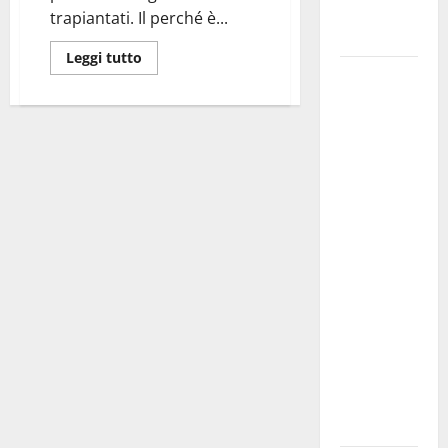
Fucilieri
trapiantati. Il perché è...
dell’Aria
Leggi tutto
Martina
Franca,
Marraffa
attacca
Regione e
Comune:
“Nuovi
medici solo
a
novembre.
Faremo
accesso agli
atti su Tari,
rifiuti e
bilancio”