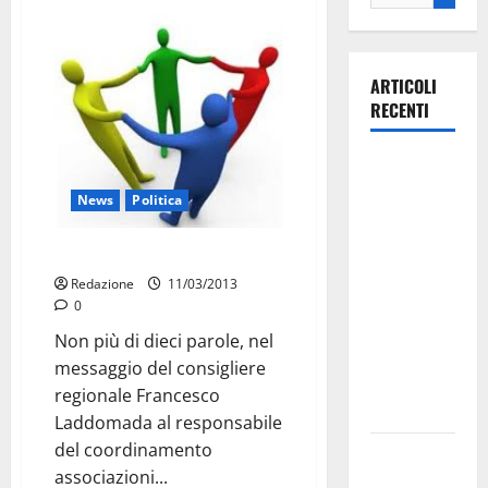
ARTICOLI
RECENTI
La gara
ciclistica
News
Politica
dei Giochi
attraversa
Trapiantati: verso la soluzione
Martina
Redazione
11/03/2013
Franca:
0
ecco le
Non più di dieci parole, nel
strade
messaggio del consigliere
interessate
regionale Francesco
e gli orari
Laddomada al responsabile
del coordinamento
Martina
associazioni...
Franca