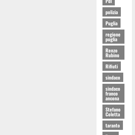
Pdl
polizia
Puglia
regione
puglia
Renzo
Rubino
Rifiuti
sindaco
sindaco
franco
ancona
Stefano
Coletta
taranto