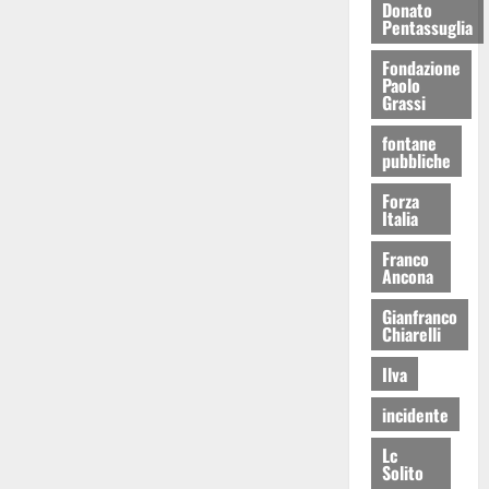
Donato
Pentassuglia
Fondazione
Paolo
Grassi
fontane
pubbliche
Forza
Italia
Franco
Ancona
Gianfranco
Chiarelli
Ilva
incidente
Lc
Solito