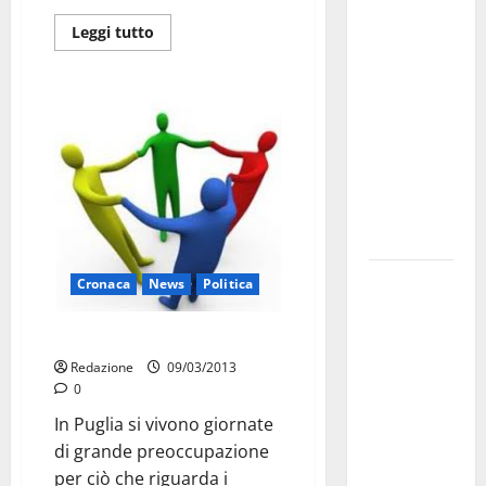
investe
Leggi tutto
sulle
famiglie: in
arrivo tre
seminari
dedicati ad
adolescenti,
genitori ed
empatia
Aeronautica
Cronaca
News
Politica
Militare, al
16° Stormo
Il volontariato per i trapiantati
di Martina
Redazione
09/03/2013
Franca
0
consegnati
In Puglia si vivono giornate
i Baschi Blu
di grande preoccupazione
ai 15 nuovi
per ciò che riguarda i