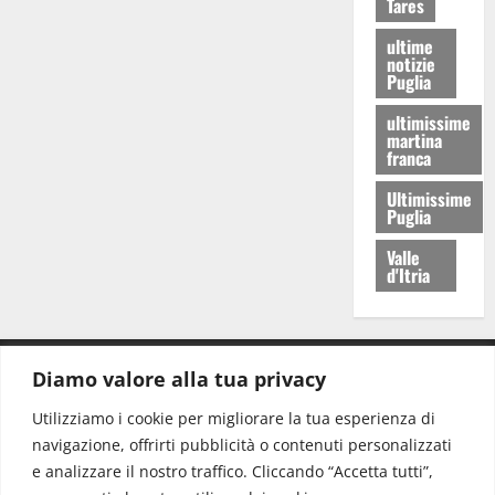
Tares
ultime
notizie
Puglia
ultimissime
martina
franca
Ultimissime
Puglia
Valle
d'Itria
Diamo valore alla tua privacy
CONTATTI.
Utilizziamo i cookie per migliorare la tua esperienza di
navigazione, offrirti pubblicità o contenuti personalizzati
Redazione:
redazione@www.martinasera.it
e analizzare il nostro traffico. Cliccando “Accetta tutti”,
Direttore:
direttore@www.martinasera.it