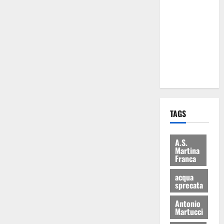
Martina
Franca: Il
sindaco non
ha fatto le
scuse alla
Lillo
TAGS
A.S.
Martina
Franca
acqua
sprecata
Antonio
Martucci