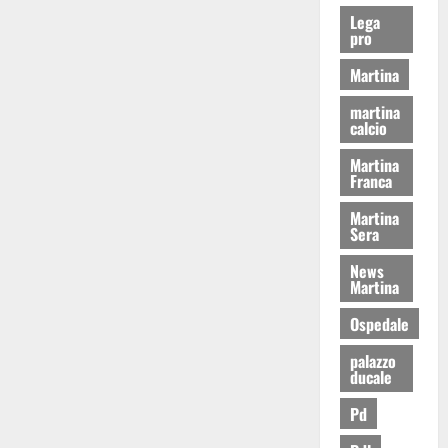
Lega
pro
Martina
martina
calcio
Martina
Franca
Martina
Sera
News
Martina
Ospedale
palazzo
ducale
Pd