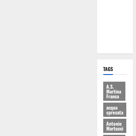
Martina
Franca: Il
sindaco non
ha fatto le
scuse alla
Lillo
TAGS
A.S.
Martina
Franca
acqua
sprecata
Antonio
Martucci