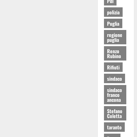
Pdl
polizia
Puglia
regione
puglia
Renzo
Rubino
Rifiuti
sindaco
sindaco
franco
ancona
Stefano
Coletta
taranto