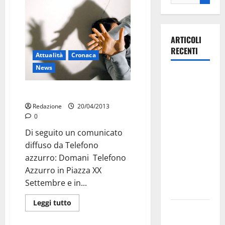
ARTICOLI
RECENTI
Attualità
Cronaca
News
La gara
ciclistica
Telefono azzurro in piazza
dei Giochi
Redazione
20/04/2013
attraversa
0
Martina
Di seguito un comunicato
Franca:
diffuso da Telefono
ecco le
azzurro: Domani Telefono
strade
Azzurro in Piazza XX
interessate
Settembre e in...
e gli orari
Leggi tutto
Martina
Franca