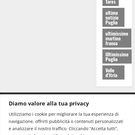
Tares
ultime
notizie
Puglia
ultimissime
martina
franca
Ultimissime
Puglia
Valle
d'Itria
Diamo valore alla tua privacy
CONTATTI.
Utilizziamo i cookie per migliorare la tua esperienza di
navigazione, offrirti pubblicità o contenuti personalizzati
Redazione:
redazione@www.martinasera.it
e analizzare il nostro traffico. Cliccando “Accetta tutti”,
Direttore:
direttore@www.martinasera.it