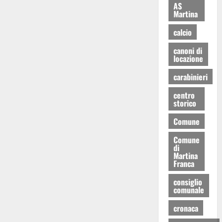
AS
Martina
calcio
canoni di
locazione
carabinieri
centro
storico
Comune
Comune
di
Martina
Franca
consiglio
comunale
cronaca