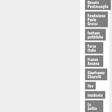
Donato
Pentassuglia
Fondazione
Paolo
Grassi
fontane
pubbliche
Forza
Italia
Franco
Ancona
Gianfranco
Chiarelli
Ilva
incidente
Lc
Solito