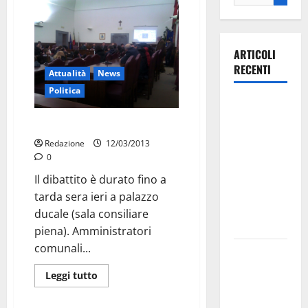
ARTICOLI
RECENTI
Attualità
News
Politica
Ospedale di
Martina
Rigenerazione fino a tardi
Franca,
Redazione
12/03/2013
Forza Italia
0
annuncia la
Il dibattito è durato fino a
protesta:
tarda sera ieri a palazzo
sit-in lunedì
ducale (sala consiliare
10 agosto
piena). Amministratori
comunali...
Il Comune
di Martina
Leggi tutto
Franca
pubblica il