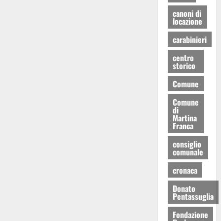
canoni di
locazione
carabinieri
centro
storico
Comune
Comune
di
Martina
Franca
consiglio
comunale
cronaca
Donato
Pentassuglia
Fondazione