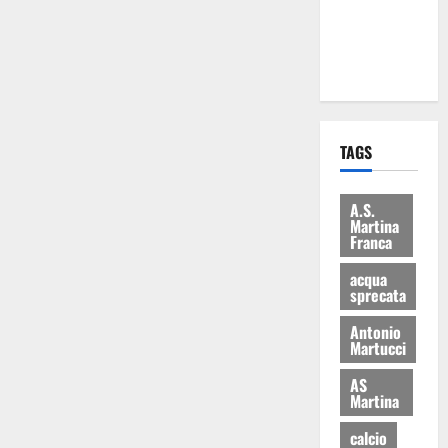
ai 15 nuovi
Fucilieri
dell’Aria
TAGS
A.S.
Martina
Franca
acqua
sprecata
Antonio
Martucci
AS
Martina
calcio