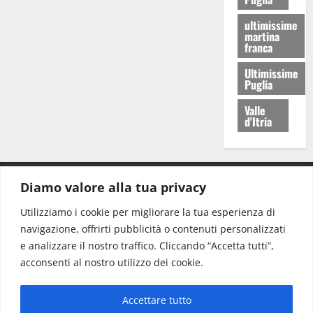
ultimissime
martina
franca
Ultimissime
Puglia
Valle
d'Itria
Diamo valore alla tua privacy
CONTATTI.
Utilizziamo i cookie per migliorare la tua esperienza di
navigazione, offrirti pubblicità o contenuti personalizzati
Redazione:
redazione@www.martinasera.it
e analizzare il nostro traffico. Cliccando “Accetta tutti”,
Direttore:
direttore@www.martinasera.it
acconsenti al nostro utilizzo dei cookie.
Info & Commerciale:
info@www.martinasera.it
Accettare tutto