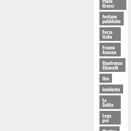
Paolo
Grassi
fontane
pubbliche
Forza
Italia
Franco
Ancona
Gianfranco
Chiarelli
Ilva
incidente
Lc
Solito
Lega
pro
Martina