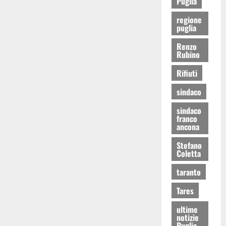
Puglia
regione
puglia
Renzo
Rubino
Rifiuti
sindaco
sindaco
franco
ancona
Stefano
Coletta
taranto
Tares
ultime
notizie
Puglia