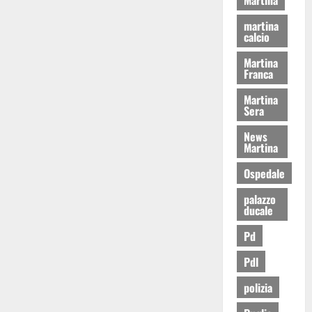
martina
calcio
Martina
Franca
Martina
Sera
News
Martina
Ospedale
palazzo
ducale
Pd
Pdl
polizia