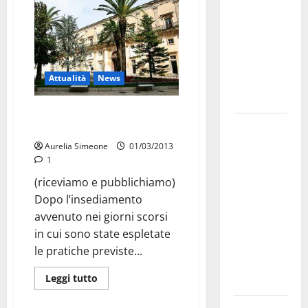
bando
alloggi ERP
2026:
domande
Attualità
News
dal 26
agosto
Raccolta rifiuti, riunione dei
La gara
tecnici ARO
ciclistica
Aurelia Simeone
01/03/2013
dei Giochi
1
attraversa
(riceviamo e pubblichiamo)
Martina
Dopo l’insediamento
Franca:
avvenuto nei giorni scorsi
ecco le
in cui sono state espletate
strade
le pratiche previste...
interessate
Leggi tutto
e gli orari