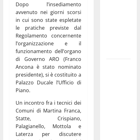
Dopo l’insediamento
pubblica il
avvenuto nei giorni scorsi
bando
in cui sono state espletate
alloggi ERP
le pratiche previste dal
2026:
Regolamento concernente
domande
l’organizzazione e il
dal 26
funzionamento dell’organo
agosto
di Governo ARO (Franco
La gara
Ancona è stato nominato
ciclistica
presidente), si è costituito a
dei Giochi
Palazzo Ducale l’Ufficio di
attraversa
Piano.
Martina
Un incontro fra i tecnici dei
Franca:
Comuni di Martina Franca,
ecco le
Statte, Crispiano,
strade
Palagianello, Mottola e
interessate
Laterza per discutere
e gli orari