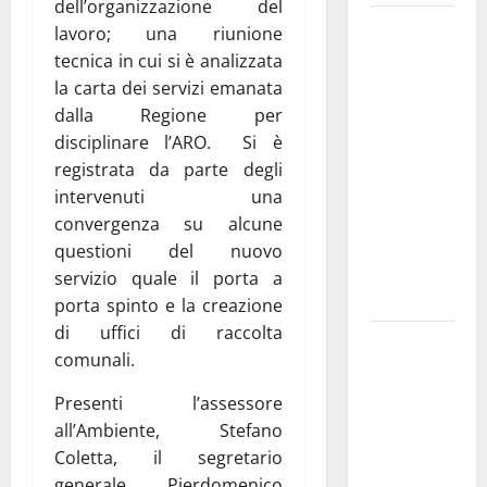
dell’organizzazione del
Martina
lavoro; una riunione
Franca
tecnica in cui si è analizzata
investe
la carta dei servizi emanata
sulle
dalla Regione per
famiglie: in
disciplinare l’ARO. Si è
arrivo tre
registrata da parte degli
seminari
intervenuti una
dedicati ad
convergenza su alcune
adolescenti,
questioni del nuovo
genitori ed
servizio quale il porta a
empatia
porta spinto e la creazione
di uffici di raccolta
Aeronautica
comunali.
Militare, al
16° Stormo
Presenti l’assessore
di Martina
all’Ambiente, Stefano
Franca
Coletta, il segretario
consegnati
generale, Pierdomenico