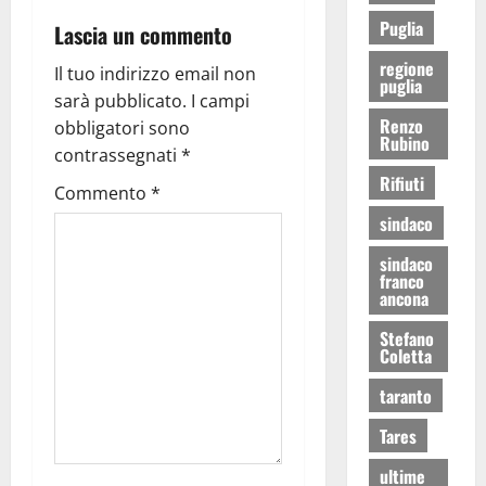
Puglia
Lascia un commento
regione
Il tuo indirizzo email non
puglia
sarà pubblicato.
I campi
Renzo
obbligatori sono
Rubino
contrassegnati
*
Rifiuti
Commento
*
sindaco
sindaco
franco
ancona
Stefano
Coletta
taranto
Tares
ultime