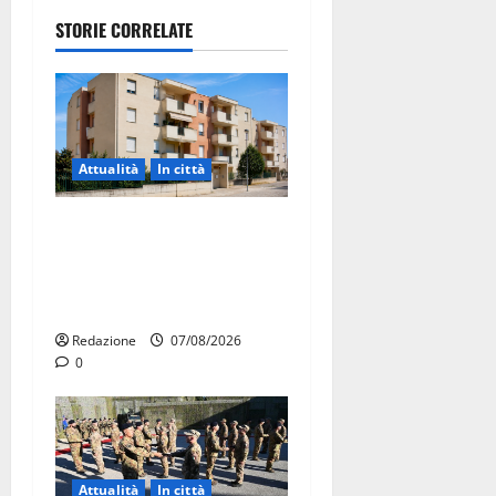
STORIE CORRELATE
Attualità
In città
Il Comune di Martina Franca
pubblica il bando alloggi
ERP 2026: domande dal 26
agosto
Redazione
07/08/2026
0
Attualità
In città