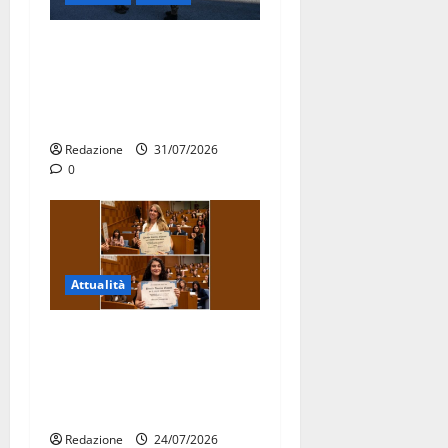
Aeronautica Militare, al 16°
Stormo di Martina Franca
consegnati i Baschi Blu ai
15 nuovi Fucilieri dell’Aria
Redazione
31/07/2026
0
Attualità
Due giovani di Martina
Franca tra le eccellenze
universitarie italiane:
premiate a Montecitorio
Redazione
24/07/2026