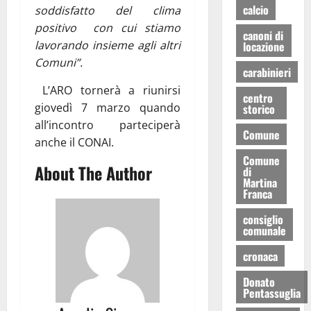
calcio
soddisfatto del clima
positivo con cui stiamo
canoni di
lavorando insieme agli altri
locazione
Comuni”.
carabinieri
L’ARO tornerà a riunirsi
centro
giovedì 7 marzo quando
storico
all’incontro parteciperà
Comune
anche il CONAI.
Comune
About The Author
di
Martina
Franca
consiglio
comunale
cronaca
Donato
Pentassuglia