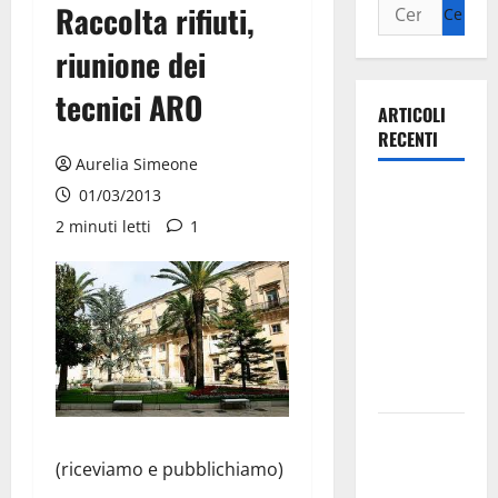
Raccolta rifiuti,
riunione dei
tecnici ARO
ARTICOLI
RECENTI
Aurelia Simeone
Ospedale di
01/03/2013
Martina
2 minuti letti
1
Franca,
Forza Italia
annuncia la
protesta:
sit-in lunedì
10 agosto
Il Comune
di Martina
(riceviamo e pubblichiamo)
Franca