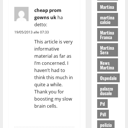
Martina
cheap prom
martina
gowns uk
ha
calcio
detto:
Martina
19/05/2013 alle 07:33
Franca
This article is very
Martina
informative
Sera
material as far as
News
I’m concerned. I
Martina
haven’t had to
think this much in
Ospedale
quite a while.
palazzo
Thank you for
ducale
boosting my slow
Pd
brain cells.
Pdl
RISPONDI
polizia