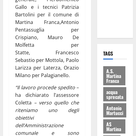
i Baschi Blu
Gallo e i tecnici Patrizia
ai 15 nuovi
Bartolini per il comune di
Fucilieri
Martina Franca,Antonio
dell’Aria
Pentassuglia per
Crispiano, Mauro De
Molfetta per
Statte, Francesco
TAGS
Sebastio per Mottola, Paolo
Larizza per Laterza, Orazio
A.S.
Milano per Palagianello.
Martina
Franca
“Il lavoro procede spedito
–
acqua
ha dichiarato l’assessore
sprecata
Coletta
– verso quello che
Antonio
riteniamo uno degli
Martucci
obiettivi
AS
dell’Amministrazione
Martina
comunale e sono