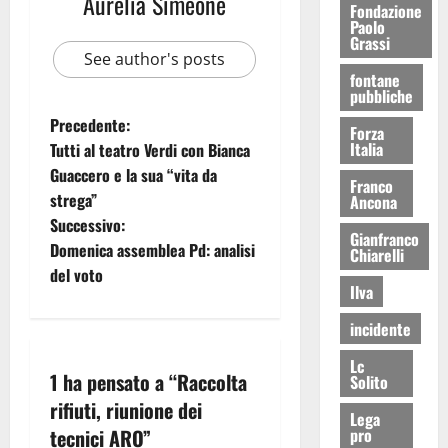
Aurelia Simeone
Fondazione
Paolo
Grassi
See author's posts
fontane
pubbliche
Precedente:
Forza
Italia
Tutti al teatro Verdi con Bianca
Guaccero e la sua “vita da
Franco
strega”
Ancona
Successivo:
Gianfranco
Domenica assemblea Pd: analisi
Chiarelli
del voto
Ilva
incidente
Lc
1 ha pensato a “
Raccolta
Solito
rifiuti, riunione dei
Lega
tecnici ARO
”
pro