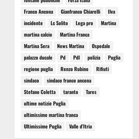
fontane pubbliche
Forza Italia
Franco Ancona
Gianfranco Chiarelli
Ilva
incidente
Lc Solito
Lega pro
Martina
martina calcio
Martina Franca
Martina Sera
News Martina
Ospedale
palazzo ducale
Pd
Pdl
polizia
Puglia
regione puglia
Renzo Rubino
Rifiuti
sindaco
sindaco franco ancona
Stefano Coletta
taranto
Tares
ultime notizie Puglia
ultimissime martina franca
Ultimissime Puglia
Valle d'Itria