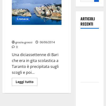
ARTICOLI
Cronaca
RECENTI
Taranto: studentessa precipita
Ospedale di
sugli scogli, gravissima
Martina
grazia.grassi
06/06/2014
0
Franca,
Forza Italia
Una diciassettenne di Bari
annuncia la
che era in gita scolastica a
protesta:
Taranto è precipitata sugli
sit-in lunedì
scogli e poi...
10 agosto
Leggi tutto
Il Comune
di Martina
Franca
pubblica il