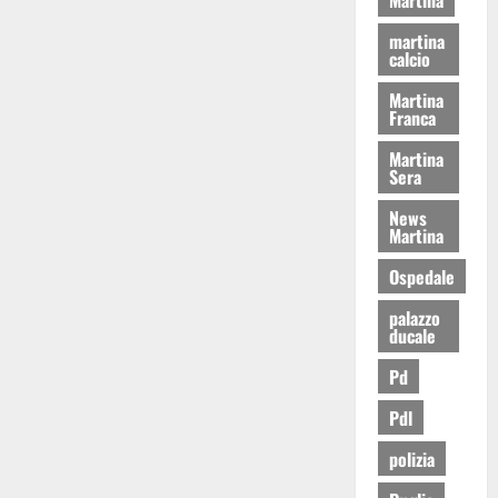
martina
calcio
Martina
Franca
Martina
Sera
News
Martina
Ospedale
palazzo
ducale
Pd
Pdl
polizia