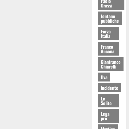
Paolo
Grassi
fontane
pubbliche
Forza
Italia
Franco
Ancona
Gianfranco
Chiarelli
Ilva
incidente
Lc
Solito
Lega
pro
Martina