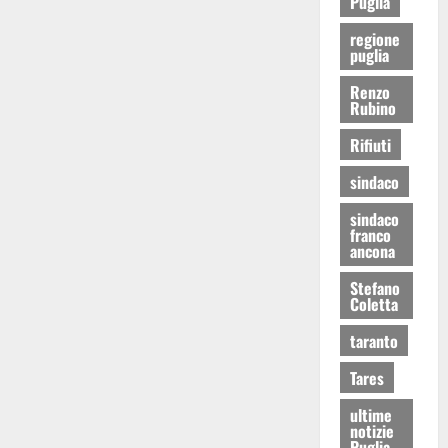
Puglia
regione
puglia
Renzo
Rubino
Rifiuti
sindaco
sindaco
franco
ancona
Stefano
Coletta
taranto
Tares
ultime
notizie
Puglia