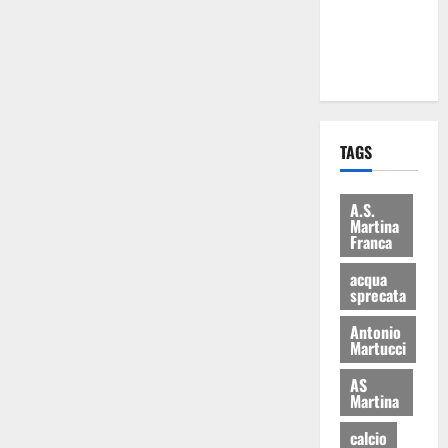
ai 15 nuovi
Fucilieri
dell’Aria
TAGS
A.S.
Martina
Franca
acqua
sprecata
Antonio
Martucci
AS
Martina
calcio