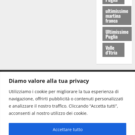
ultimissime
martina
franca
Ultimissime
Puglia
Valle
d'Itria
Diamo valore alla tua privacy
CONTATTI.
Utilizziamo i cookie per migliorare la tua esperienza di
navigazione, offrirti pubblicità o contenuti personalizzati
Redazione:
redazione@www.martinasera.it
e analizzare il nostro traffico. Cliccando “Accetta tutti”,
Direttore:
direttore@www.martinasera.it
acconsenti al nostro utilizzo dei cookie.
Info & Commerciale:
info@www.martinasera.it
Accettare tutto