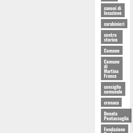
canoni di
locazione
carabinieri
centro
storico
Comune
Comune
di
Martina
Franca
consiglio
comunale
cronaca
Donato
Pentassuglia
Fondazione