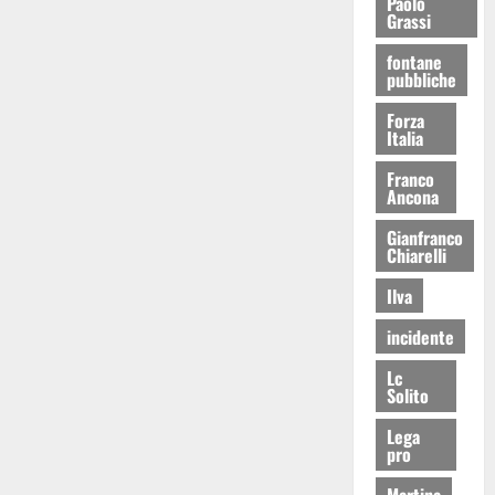
Paolo
Grassi
fontane
pubbliche
Forza
Italia
Franco
Ancona
Gianfranco
Chiarelli
Ilva
incidente
Lc
Solito
Lega
pro
Martina