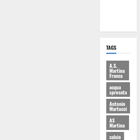
ai 15 nuovi
Fucilieri
dell’Aria
TAGS
A.S.
Martina
Franca
acqua
sprecata
Antonio
Martucci
AS
Martina
calcio