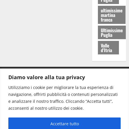
ultimissime
martina
franca
Ultimissime
Puglia
Valle
d'Itria
Diamo valore alla tua privacy
CONTATTI.
Utilizziamo i cookie per migliorare la tua esperienza di
navigazione, offrirti pubblicità o contenuti personalizzati
Redazione:
redazione@www.martinasera.it
e analizzare il nostro traffico. Cliccando “Accetta tutti”,
Direttore:
direttore@www.martinasera.it
acconsenti al nostro utilizzo dei cookie.
Info & Commerciale:
info@www.martinasera.it
Accettare tutto