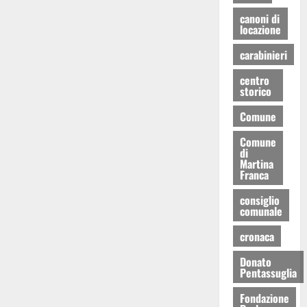
canoni di
locazione
carabinieri
centro
storico
Comune
Comune
di
Martina
Franca
consiglio
comunale
cronaca
Donato
Pentassuglia
Fondazione