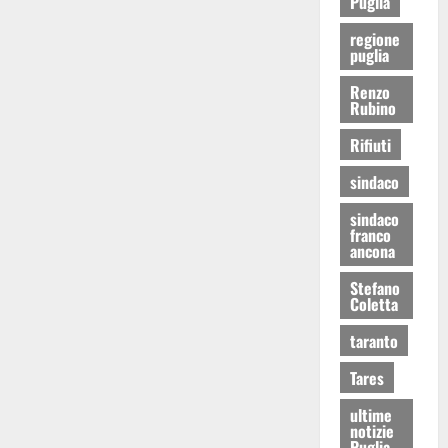
Puglia
regione
puglia
Renzo
Rubino
Rifiuti
sindaco
sindaco
franco
ancona
Stefano
Coletta
taranto
Tares
ultime
notizie
Puglia