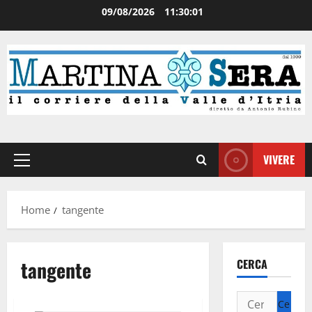
09/08/2026
11:30:01
VIVERE
Home
tangente
tangente
CERCA