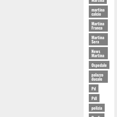
martina
calcio
Martina
Franca
Martina
Sera
News
Martina
Ospedale
palazzo
ducale
Pd
Pdl
polizia