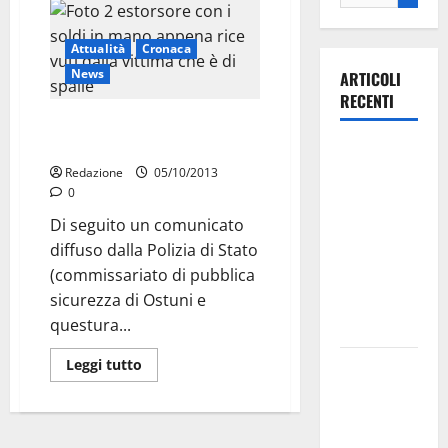
Attualità
Cronaca
News
ARTICOLI
RECENTI
La tangente si paga a Martina
Franca: arresto
Ospedale di
Redazione
05/10/2013
Martina
0
Franca,
Di seguito un comunicato
Forza Italia
diffuso dalla Polizia di Stato
annuncia la
(commissariato di pubblica
protesta:
sicurezza di Ostuni e
sit-in lunedì
questura...
10 agosto
Leggi tutto
Il Comune
di Martina
Franca
pubblica il