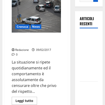
ARTICOLI
RECENTI
Cronaca
News
Ospedale di
Come inventarsi un parcheggio
Martina
scriteriato
Franca,
Redazione
09/02/2017
Forza Italia
0
annuncia la
La situazione si ripete
protesta:
quotidianamente ed il
sit-in lunedì
comportamento è
10 agosto
assolutamente da
censurare oltre che privo
Il Comune
del rispetto...
di Martina
Franca
Leggi tutto
pubblica il