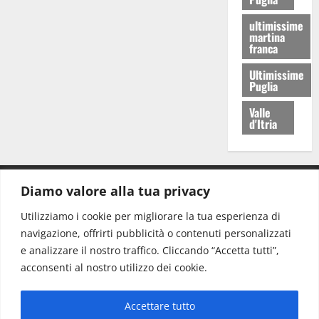
ultimissime
martina
franca
Ultimissime
Puglia
Valle
d'Itria
Diamo valore alla tua privacy
CONTATTI.
Utilizziamo i cookie per migliorare la tua esperienza di
navigazione, offrirti pubblicità o contenuti personalizzati
Redazione:
redazione@www.martinasera.it
e analizzare il nostro traffico. Cliccando “Accetta tutti”,
Direttore:
direttore@www.martinasera.it
acconsenti al nostro utilizzo dei cookie.
Info & Commerciale:
info@www.martinasera.it
Accettare tutto