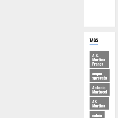
ai 15 nuovi
Fucilieri
dell’Aria
TAGS
A.S.
Martina
Franca
acqua
sprecata
Antonio
Martucci
AS
Martina
calcio