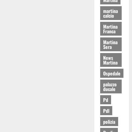
martina
calcio
Martina
Franca
Martina
Sera
News
Martina
Ospedale
palazzo
ducale
Pd
Pdl
polizia