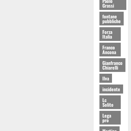
Paolo
Grassi
fontane
pubbliche
Forza
Italia
Franco
Ancona
Gianfranco
Chiarelli
Ilva
incidente
Lc
Solito
Lega
pro
Martina