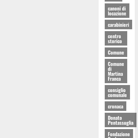
canoni di
locazione
carabinieri
centro
storico
Comune
Comune
di
Martina
Franca
consiglio
comunale
cronaca
Donato
Pentassuglia
Fondazione