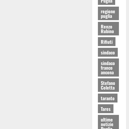
Puglia
regione
puglia
Renzo
Rubino
Rifiuti
sindaco
sindaco
franco
ancona
Stefano
Coletta
taranto
Tares
ultime
notizie
Puglia