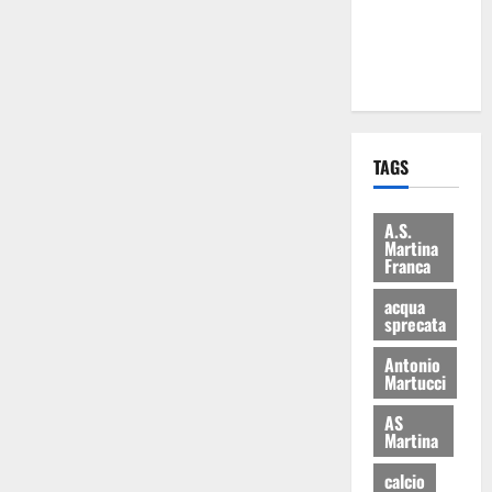
ai 15 nuovi
Fucilieri
dell’Aria
TAGS
A.S.
Martina
Franca
acqua
sprecata
Antonio
Martucci
AS
Martina
calcio