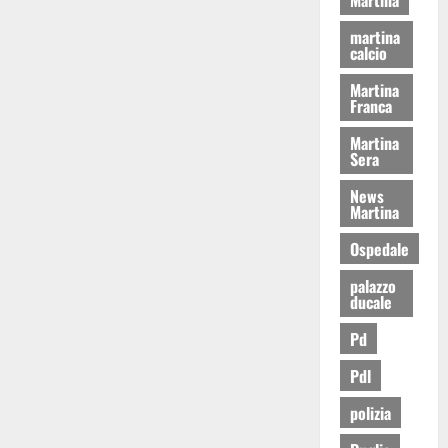
martina
calcio
Martina
Franca
Martina
Sera
News
Martina
Ospedale
palazzo
ducale
Pd
Pdl
polizia