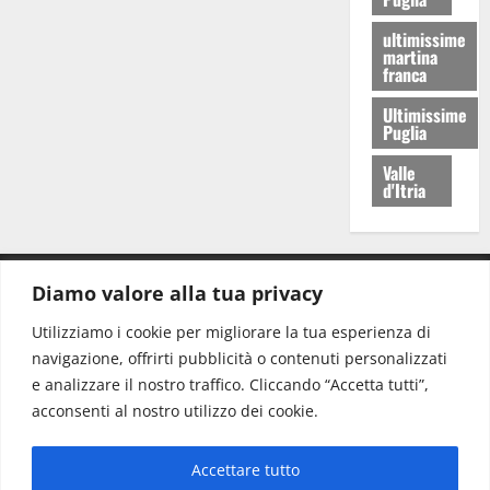
ultimissime
martina
franca
Ultimissime
Puglia
Valle
d'Itria
Diamo valore alla tua privacy
CONTATTI.
Utilizziamo i cookie per migliorare la tua esperienza di
navigazione, offrirti pubblicità o contenuti personalizzati
Redazione:
redazione@www.martinasera.it
e analizzare il nostro traffico. Cliccando “Accetta tutti”,
Direttore:
direttore@www.martinasera.it
acconsenti al nostro utilizzo dei cookie.
Info & Commerciale:
info@www.martinasera.it
Accettare tutto