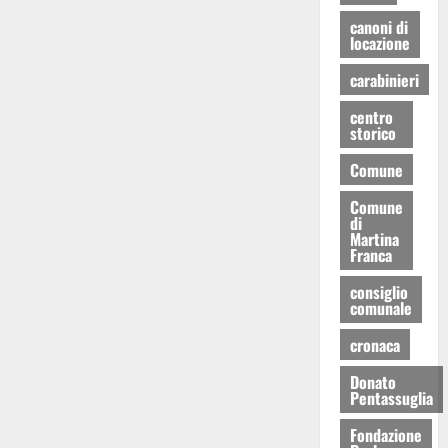
canoni di
locazione
carabinieri
centro
storico
Comune
Comune
di
Martina
Franca
consiglio
comunale
cronaca
Donato
Pentassuglia
Fondazione