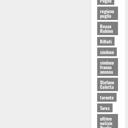
Puglia
regione
puglia
Renzo
Rubino
Rifiuti
sindaco
sindaco
franco
ancona
Stefano
Coletta
taranto
Tares
ultime
notizie
Puglia