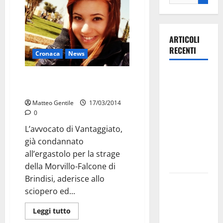
ARTICOLI
RECENTI
Cronaca
News
Ospedale di
Rinviato il processo d’appello
Martina
per la morte di Melissa Bassi
Franca,
Matteo Gentile
17/03/2014
Forza Italia
0
annuncia la
L’avvocato di Vantaggiato,
protesta:
già condannato
sit-in lunedì
all’ergastolo per la strage
10 agosto
della Morvillo-Falcone di
Brindisi, aderisce allo
Il Comune
sciopero ed...
di Martina
Franca
Leggi tutto
pubblica il