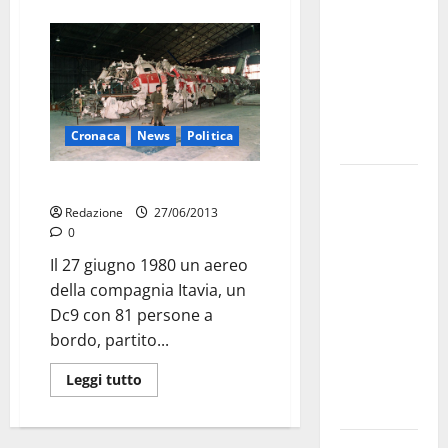
bando
alloggi ERP
2026:
domande
dal 26
Cronaca
News
Politica
agosto
La gara
Ustica, 33 anni fa
ciclistica
Redazione
27/06/2013
dei Giochi
0
attraversa
Il 27 giugno 1980 un aereo
Martina
della compagnia Itavia, un
Franca:
Dc9 con 81 persone a
ecco le
bordo, partito...
strade
Leggi tutto
interessate
e gli orari