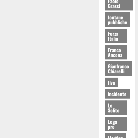
Paolo
Grassi
fontane
pubbliche
Forza
Italia
Franco
Ancona
Gianfranco
Chiarelli
Ilva
incidente
Lc
Solito
Lega
pro
Martina