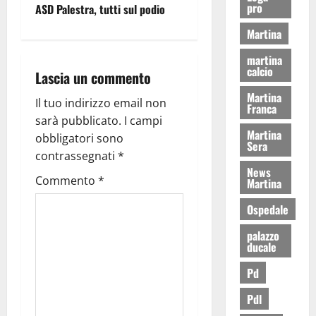
pro
ASD Palestra, tutti sul podio
Martina
martina
calcio
Lascia un commento
Martina
Il tuo indirizzo email non
Franca
sarà pubblicato.
I campi
Martina
obbligatori sono
Sera
contrassegnati
*
News
Commento
*
Martina
Ospedale
palazzo
ducale
Pd
Pdl