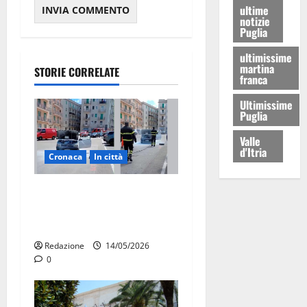
ultime
notizie
Puglia
ultimissime
martina
STORIE CORRELATE
franca
Ultimissime
Puglia
Valle
d'Itria
Cronaca
In città
Auto in fiamme,
intervengono i Vigili del
Fuoco
Redazione
14/05/2026
0