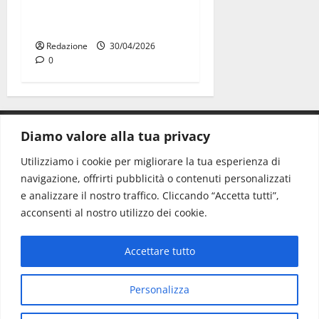
casa con la refurtiva:
quattro arresti
Redazione
30/04/2026
0
Diamo valore alla tua privacy
CONTATTI.
Utilizziamo i cookie per migliorare la tua esperienza di
navigazione, offrirti pubblicità o contenuti personalizzati
Redazione:
redazione@www.martinasera.it
e analizzare il nostro traffico. Cliccando “Accetta tutti”,
Direttore:
direttore@www.martinasera.it
acconsenti al nostro utilizzo dei cookie.
Info & Commerciale:
info@www.martinasera.it
Accettare tutto
Home
News
Vivere la città
EVENTI
Salute
Il Blog del Direttore
Contatti
Personalizza