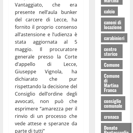
Martina
Vantaggiato, che era
calcio
presente nell’aula bunker
del carcere di Lecce, ha
canoni di
locazione
fornito il proprio consenso
all’astensione e l’udienza è
carabinieri
stata aggiornata al 5
centro
maggio. Il procuratore
storico
generale presso la Corte
d’appello di Lecce,
Comune
Giuseppe Vignola, ha
Comune
dichiarato che pur
di
Martina
rispettando la decisione del
Franca
Consiglio dell’ordine degli
consiglio
avvocati, non può che
comunale
esprimere “amarezza per il
rinvio di un processo che
cronaca
vede attese e speranze da
Donato
parte di tutti”
Pentassuglia