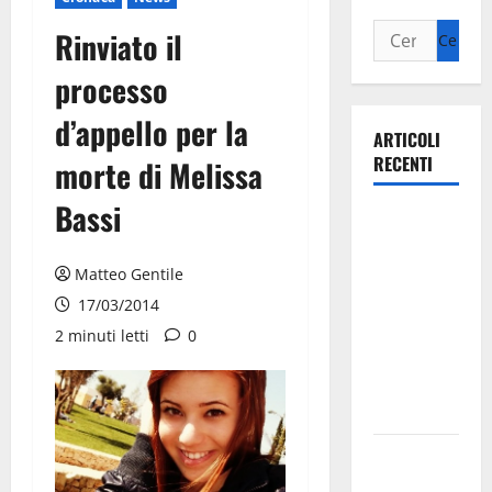
Rinviato il
processo
d’appello per la
ARTICOLI
RECENTI
morte di Melissa
Bassi
Ospedale di
Martina
Franca,
Matteo Gentile
Forza Italia
17/03/2014
annuncia la
2 minuti letti
0
protesta:
sit-in lunedì
10 agosto
Il Comune
di Martina