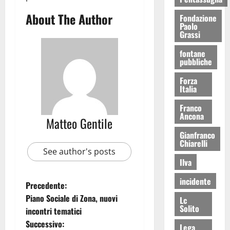
About The Author
Fondazione
Paolo
Grassi
fontane
pubbliche
Forza
Italia
Franco
Ancona
Matteo Gentile
Gianfranco
Chiarelli
See author's posts
Ilva
incidente
Precedente:
Piano Sociale di Zona, nuovi
Lc
Solito
incontri tematici
Successivo:
Lega