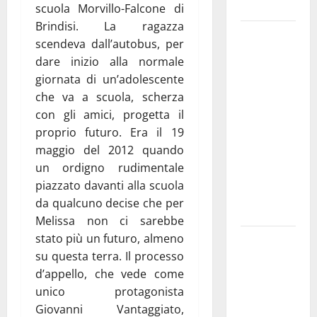
e gli orari
scuola Morvillo-Falcone di
Brindisi. La ragazza
Martina
scendeva dall’autobus, per
Franca
dare inizio alla normale
investe
giornata di un’adolescente
sulle
che va a scuola, scherza
famiglie: in
con gli amici, progetta il
arrivo tre
proprio futuro. Era il 19
seminari
maggio del 2012 quando
dedicati ad
un ordigno rudimentale
adolescenti,
piazzato davanti alla scuola
genitori ed
da qualcuno decise che per
empatia
Melissa non ci sarebbe
stato più un futuro, almeno
Aeronautica
su questa terra. Il processo
Militare, al
d’appello, che vede come
16° Stormo
unico protagonista
di Martina
Giovanni Vantaggiato,
Franca