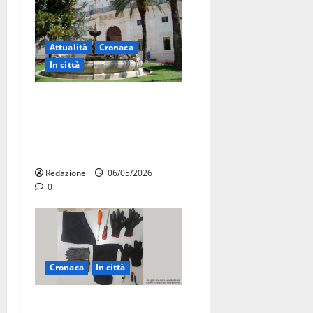
Attualità
Cronaca
In città
Martina Franca, presunte
tangenti sul verde pubblico:
la Procura chiede il carcere
per un funzionario
Redazione
06/05/2026
0
Cronaca
In città
Martina Franca, sorpresi in