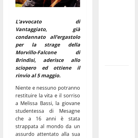
Franca
pubblica il
bando
L’avvocato di
alloggi ERP
Vantaggiato, già
2026:
condannato all’ergastolo
domande
per la strage della
dal 26
Morvillo-Falcone di
agosto
Brindisi, aderisce allo
sciopero ed ottiene il
La gara
rinvio al 5 maggio.
ciclistica
dei Giochi
Niente e nessuno potranno
attraversa
restituire la vita e il sorriso
Martina
a Melissa Bassi, la giovane
Franca:
studentessa di Mesagne
ecco le
che a 16 anni è stata
strade
strappata al mondo da un
interessate
assurdo attentato alla sua