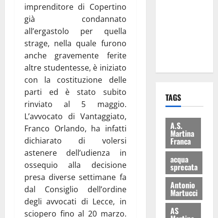
imprenditore di Copertino
consegnati
già condannato
i Baschi Blu
all’ergastolo per quella
ai 15 nuovi
strage, nella quale furono
Fucilieri
anche gravemente ferite
dell’Aria
altre studentesse, è iniziato
con la costituzione delle
parti ed è stato subito
TAGS
rinviato al 5 maggio.
L’avvocato di Vantaggiato,
A.S.
Franco Orlando, ha infatti
Martina
Franca
dichiarato di volersi
astenere dell’udienza in
acqua
ossequio alla decisione
sprecata
presa diverse settimane fa
Antonio
dal Consiglio dell’ordine
Martucci
degli avvocati di Lecce, in
AS
sciopero fino al 20 marzo.