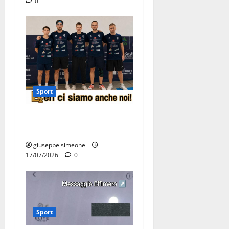
0
Sport
Olimpia Martina, doppio
salto nei vertici nazionali
giuseppe simeone
17/07/2026
0
Sport