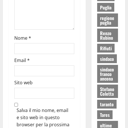
Puglia
regione
puglia
Renzo
Rubino
Nome
*
Rifiuti
sindaco
Email
*
sindaco
franco
ancona
Sito web
Stefano
Coletta
taranto
Salva il mio nome, email
Tares
e sito web in questo
browser per la prossima
ultime