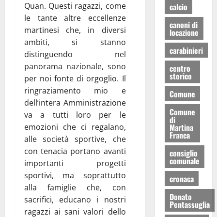
Quan. Questi ragazzi, come
calcio
le tante altre eccellenze
canoni di
martinesi che, in diversi
locazione
ambiti, si stanno
carabinieri
distinguendo nel
panorama nazionale, sono
centro
storico
per noi fonte di orgoglio. Il
ringraziamento mio e
Comune
dell’intera Amministrazione
Comune
va a tutti loro per le
di
emozioni che ci regalano,
Martina
Franca
alle società sportive, che
con tenacia portano avanti
consiglio
comunale
importanti progetti
sportivi, ma soprattutto
cronaca
alla famiglie che, con
Donato
sacrifici, educano i nostri
Pentassuglia
ragazzi ai sani valori dello