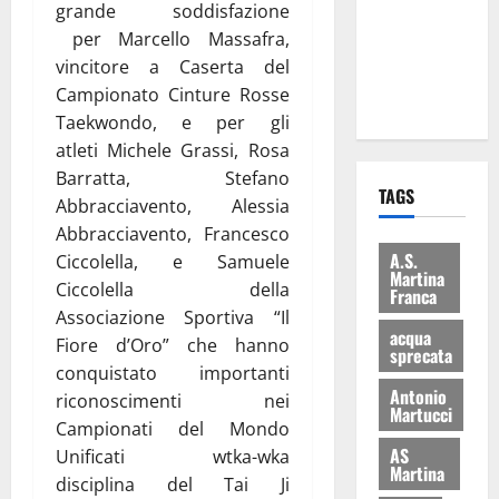
grande soddisfazione
i Baschi Blu
per Marcello Massafra,
ai 15 nuovi
vincitore a Caserta del
Fucilieri
Campionato Cinture Rosse
dell’Aria
Taekwondo, e per gli
atleti Michele Grassi, Rosa
Barratta, Stefano
TAGS
Abbracciavento, Alessia
Abbracciavento, Francesco
A.S.
Ciccolella, e Samuele
Martina
Ciccolella della
Franca
Associazione Sportiva “Il
acqua
Fiore d’Oro” che hanno
sprecata
conquistato importanti
Antonio
riconoscimenti nei
Martucci
Campionati del Mondo
AS
Unificati wtka-wka
Martina
disciplina del Tai Ji