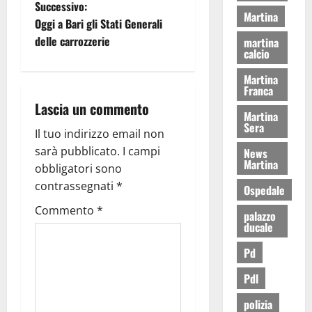
Successivo:
Martina
Oggi a Bari gli Stati Generali
delle carrozzerie
martina
calcio
Martina
Franca
Lascia un commento
Martina
Sera
Il tuo indirizzo email non
sarà pubblicato.
I campi
News
Martina
obbligatori sono
contrassegnati
*
Ospedale
Commento
*
palazzo
ducale
Pd
Pdl
polizia