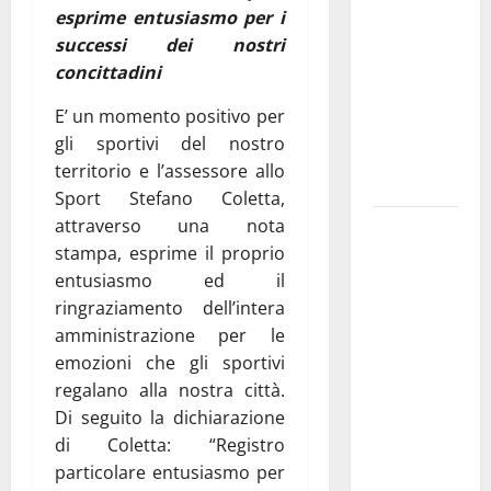
esprime entusiasmo per i
pubblica il
successi dei nostri
bando
concittadini
alloggi ERP
2026:
E’ un momento positivo per
domande
gli sportivi del nostro
dal 26
territorio e l’assessore allo
agosto
Sport Stefano Coletta,
attraverso una nota
La gara
stampa, esprime il proprio
ciclistica
entusiasmo ed il
dei Giochi
ringraziamento dell’intera
attraversa
amministrazione per le
Martina
emozioni che gli sportivi
Franca:
regalano alla nostra città.
ecco le
Di seguito la dichiarazione
strade
di Coletta: “Registro
interessate
particolare entusiasmo per
e gli orari