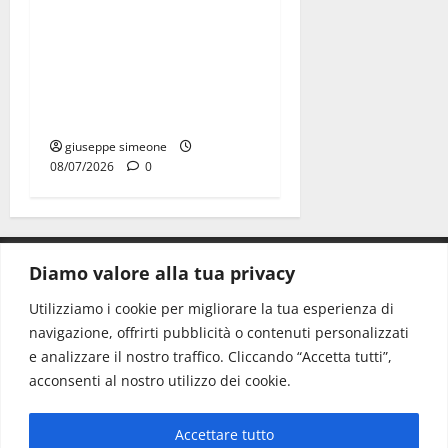
Martina Franca, lettere
effimere ai giovani
calciatori: il caso che fa
riflettere famiglie e società
sportive
giuseppe simeone
08/07/2026
0
Diamo valore alla tua privacy
CONTATTI.
Utilizziamo i cookie per migliorare la tua esperienza di
navigazione, offrirti pubblicità o contenuti personalizzati
Redazione:
redazione@www.martinasera.it
e analizzare il nostro traffico. Cliccando “Accetta tutti”,
Direttore:
direttore@www.martinasera.it
acconsenti al nostro utilizzo dei cookie.
Info & Commerciale:
info@www.martinasera.it
Accettare tutto