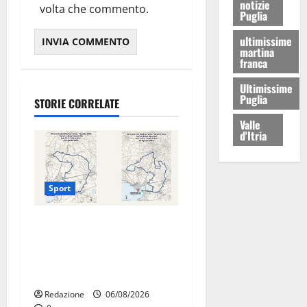
notizie
volta che commento.
Puglia
ultimissime
martina
franca
Ultimissime
Puglia
STORIE CORRELATE
Valle
d'Itria
Sport
La gara ciclistica dei Giochi
attraversa Martina Franca:
ecco le strade interessate e
gli orari
Redazione
06/08/2026