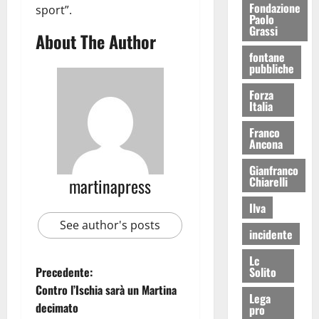
Fondazione
sport”.
Paolo
Grassi
About The Author
fontane
pubbliche
Forza
Italia
Franco
Ancona
Gianfranco
martinapress
Chiarelli
Ilva
See author's posts
incidente
Lc
Precedente:
Solito
Contro l’Ischia sarà un Martina
Lega
decimato
pro