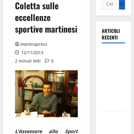
Coletta sulle
eccellenze
sportive martinesi
ARTICOLI
RECENTI
martinapress
Ospedale di
12/11/2013
Martina
2 minuti letti
0
Franca,
Forza Italia
annuncia la
protesta:
sit-in lunedì
10 agosto
Il Comune
di Martina
L’Assessore allo Sport
Franca