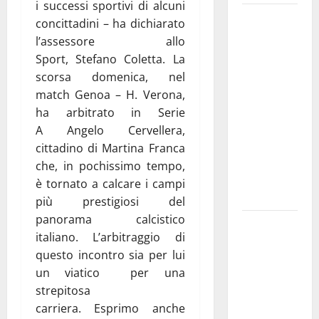
i successi sportivi di alcuni
Martina
concittadini – ha dichiarato
Franca
l’assessore allo
investe
Sport, Stefano Coletta. La
sulle
scorsa domenica, nel
famiglie: in
match Genoa – H. Verona,
arrivo tre
ha arbitrato in Serie
seminari
A Angelo Cervellera,
dedicati ad
cittadino di Martina Franca
adolescenti,
che, in pochissimo tempo,
genitori ed
è tornato a calcare i campi
empatia
più prestigiosi del
panorama calcistico
Aeronautica
italiano. L’arbitraggio di
Militare, al
questo incontro sia per lui
16° Stormo
un viatico per una
di Martina
strepitosa
Franca
carriera. Esprimo anche
consegnati