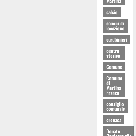
Martina
calcio
canoni di
locazione
carabinieri
centro
storico
Comune
Comune
di
Martina
Franca
consiglio
comunale
cronaca
Donato
Pentassuglia