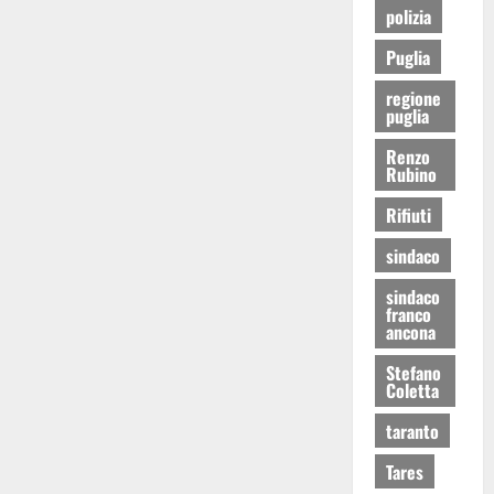
polizia
Puglia
regione
puglia
Renzo
Rubino
Rifiuti
sindaco
sindaco
franco
ancona
Stefano
Coletta
taranto
Tares