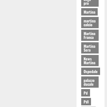
pro
Martina
martina
calcio
Martina
Franca
Martina
Sera
News
Martina
Ospedale
palazzo
ducale
Pd
Pdl