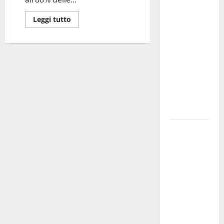
Militare, al
Leggi tutto
16° Stormo
di Martina
Franca
consegnati
i Baschi Blu
ai 15 nuovi
Fucilieri
dell’Aria
Martina
Franca,
Marraffa
attacca
Regione e
Comune:
“Nuovi
medici solo