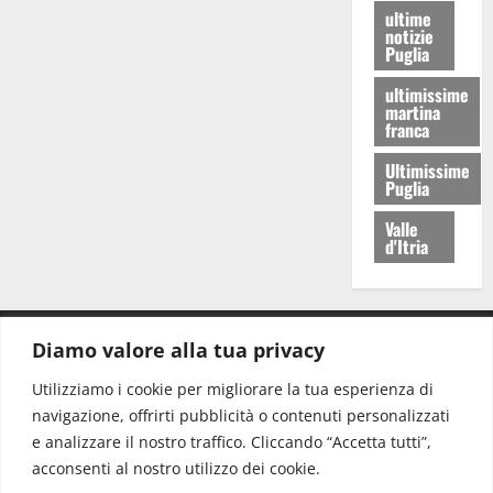
ultime
notizie
Puglia
ultimissime
martina
franca
Ultimissime
Puglia
Valle
d'Itria
Diamo valore alla tua privacy
CONTATTI.
Utilizziamo i cookie per migliorare la tua esperienza di
navigazione, offrirti pubblicità o contenuti personalizzati
Redazione:
redazione@www.martinasera.it
e analizzare il nostro traffico. Cliccando “Accetta tutti”,
Direttore:
direttore@www.martinasera.it
acconsenti al nostro utilizzo dei cookie.
Info & Commerciale:
info@www.martinasera.it