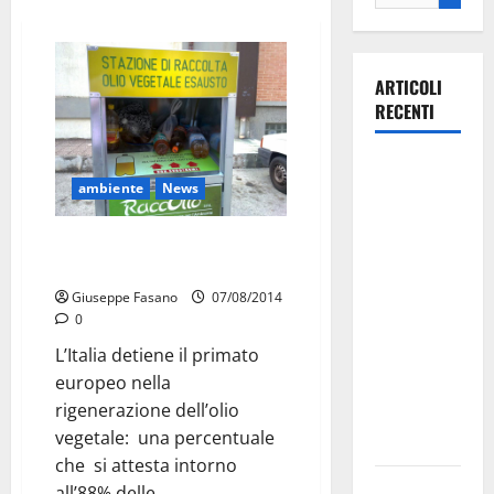
ARTICOLI
RECENTI
Martina
ambiente
News
Franca
investe
Raccolta olio vegetale: buona
sulle
risposta dei martinesi, ma…
famiglie: in
Giuseppe Fasano
07/08/2014
arrivo tre
0
seminari
L’Italia detiene il primato
dedicati ad
europeo nella
adolescenti,
rigenerazione dell’olio
genitori ed
vegetale: una percentuale
empatia
che si attesta intorno
Aeronautica
all’88% delle...