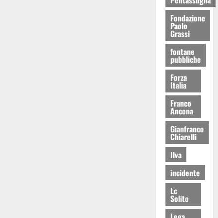
Fondazione
Paolo
Grassi
fontane
pubbliche
Forza
Italia
Franco
Ancona
Gianfranco
Chiarelli
Ilva
incidente
Lc
Solito
Lega