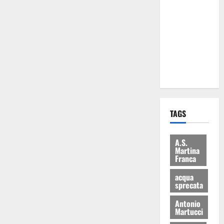
Martina
Franca: Il
sindaco non
ha fatto le
scuse alla
Lillo
TAGS
A.S.
Martina
Franca
acqua
sprecata
Antonio
Martucci