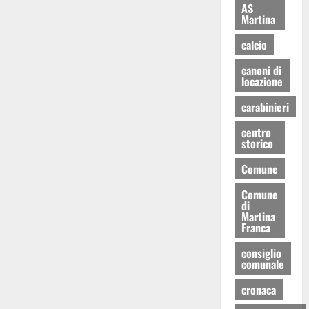
AS
Martina
calcio
canoni di
locazione
carabinieri
centro
storico
Comune
Comune
di
Martina
Franca
consiglio
comunale
cronaca