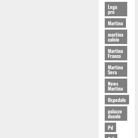
Lega
pro
Martina
martina
calcio
Martina
Franca
Martina
Sera
News
Martina
Ospedale
palazzo
ducale
Pd