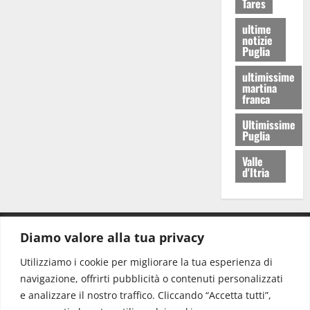
Tares
ultime
notizie
Puglia
ultimissime
martina
franca
Ultimissime
Puglia
Valle
d'Itria
Diamo valore alla tua privacy
CONTATTI.
Utilizziamo i cookie per migliorare la tua esperienza di
navigazione, offrirti pubblicità o contenuti personalizzati
Redazione:
redazione@www.martinasera.it
e analizzare il nostro traffico. Cliccando “Accetta tutti”,
Direttore:
direttore@www.martinasera.it