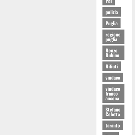
Pdl
polizia
Puglia
regione
puglia
Renzo
Rubino
Rifiuti
sindaco
sindaco
franco
ancona
Stefano
Coletta
taranto