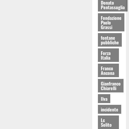
Donato
Pentassuglia
Fondazione
Paolo
Grassi
fontane
pubbliche
Forza
Italia
Franco
Ancona
Gianfranco
Chiarelli
Ilva
incidente
Lc
Solito