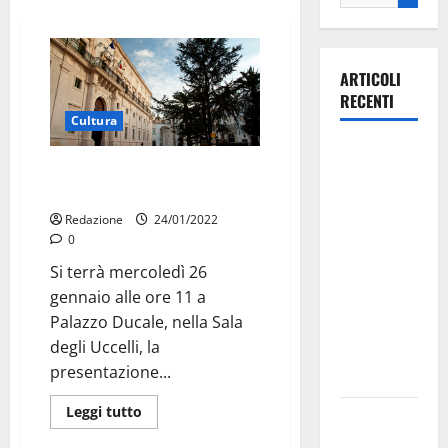
ARTICOLI
RECENTI
Cultura
La gara
Mercoledì la presentazione
ciclistica
della Stagione Teatrale 2022
dei Giochi
Redazione
24/01/2022
attraversa
0
Martina
Si terrà mercoledì 26
Franca:
gennaio alle ore 11 a
ecco le
Palazzo Ducale, nella Sala
strade
degli Uccelli, la
interessate
presentazione...
e gli orari
Leggi tutto
Martina
Franca