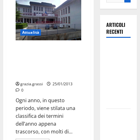
ARTICOLI
RECENTI
Attualità
Ospedale di
APPROVATI LAVORI DI
ADEGUAMENTO: La scuola
Martina
“Deledda-Montessori” si
Franca,
trasferisce nei locali della
Forza Italia
“Grassi”
annuncia la
grazia.grassi
25/01/2013
protesta:
0
sit-in lunedì
Ogni anno, in questo
10 agosto
periodo, viene stilata una
Il Comune
classifica dei termini
di Martina
dell’anno appena
Franca
trascorso, con molti di...
pubblica il