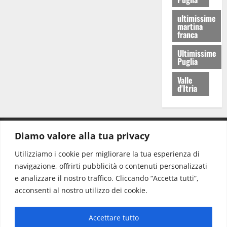
ultimissime
martina
franca
Ultimissime
Puglia
Valle
d'Itria
Diamo valore alla tua privacy
CONTATTI.
Utilizziamo i cookie per migliorare la tua esperienza di
navigazione, offrirti pubblicità o contenuti personalizzati
Redazione:
redazione@www.martinasera.it
e analizzare il nostro traffico. Cliccando “Accetta tutti”,
Direttore:
direttore@www.martinasera.it
acconsenti al nostro utilizzo dei cookie.
Info & Commerciale:
info@www.martinasera.it
Accettare tutto