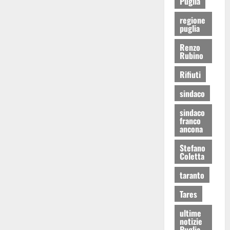
Puglia
regione
puglia
Renzo
Rubino
Rifiuti
sindaco
sindaco
franco
ancona
Stefano
Coletta
taranto
Tares
ultime
notizie
Puglia