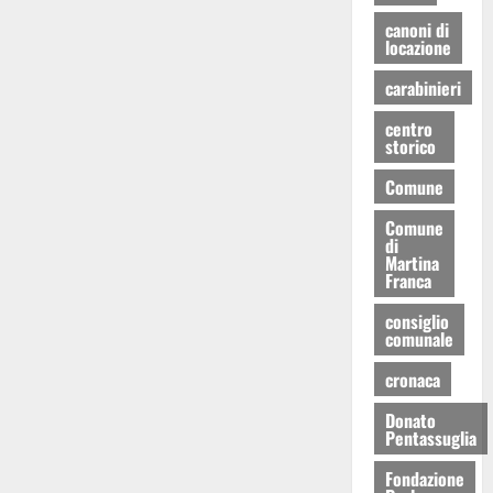
canoni di
locazione
carabinieri
centro
storico
Comune
Comune
di
Martina
Franca
consiglio
comunale
cronaca
Donato
Pentassuglia
Fondazione