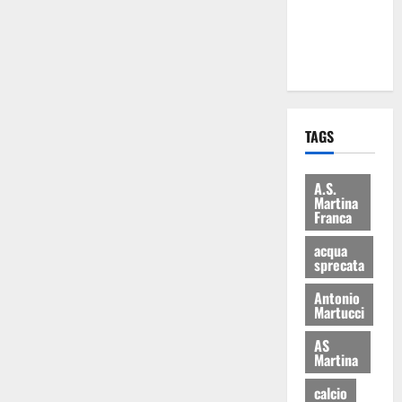
ai 15 nuovi
Fucilieri
dell’Aria
TAGS
A.S.
Martina
Franca
acqua
sprecata
Antonio
Martucci
AS
Martina
calcio