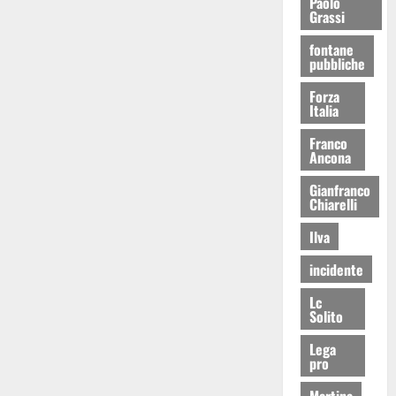
Paolo
Grassi
fontane
pubbliche
Forza
Italia
Franco
Ancona
Gianfranco
Chiarelli
Ilva
incidente
Lc
Solito
Lega
pro
Martina