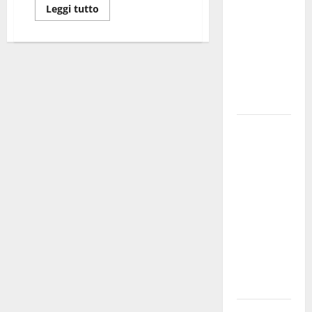
Leggi tutto
bando
alloggi ERP
2026:
domande
dal 26
agosto
La gara
ciclistica
dei Giochi
attraversa
Martina
Franca:
ecco le
strade
interessate
e gli orari