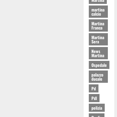
martina
calcio
Martina
Franca
Martina
Sera
News
Martina
Ospedale
palazzo
ducale
Pd
Pdl
polizia