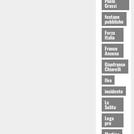
Paolo
Grassi
fontane
pubbliche
Forza
Italia
Franco
Ancona
Gianfranco
Chiarelli
Ilva
incidente
Lc
Solito
Lega
pro
Martina