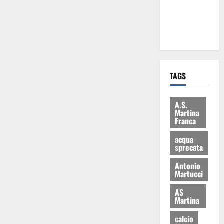
ai 15 nuovi
Fucilieri
dell’Aria
TAGS
A.S.
Martina
Franca
acqua
sprecata
Antonio
Martucci
AS
Martina
calcio