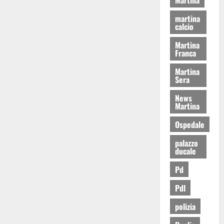
martina
calcio
Martina
Franca
Martina
Sera
News
Martina
Ospedale
palazzo
ducale
Pd
Pdl
polizia