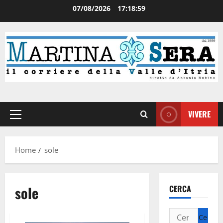
07/08/2026
17:19:00
VIVERE
Home
sole
sole
CERCA