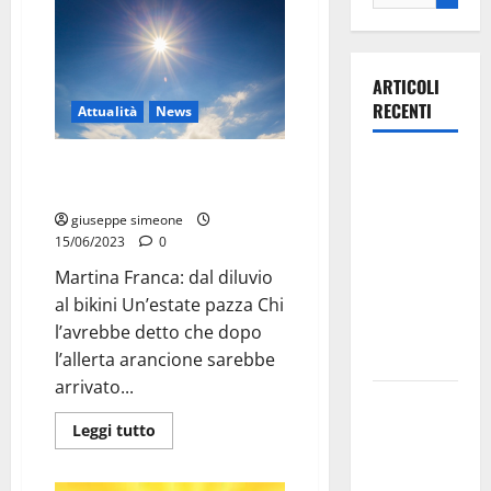
ARTICOLI
RECENTI
Attualità
News
Ospedale di
Martina Franca: dal diluvio al
bikini
Martina
Franca,
giuseppe simeone
15/06/2023
0
Forza Italia
annuncia la
Martina Franca: dal diluvio
protesta:
al bikini Un’estate pazza Chi
sit-in lunedì
l’avrebbe detto che dopo
10 agosto
l’allerta arancione sarebbe
arrivato...
Il Comune
di Martina
Leggi tutto
Franca
pubblica il