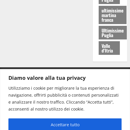
ultimissime
martina
franca
Ultimissime
Puglia
Valle
d'Itria
Diamo valore alla tua privacy
CONTATTI.
Utilizziamo i cookie per migliorare la tua esperienza di
navigazione, offrirti pubblicità o contenuti personalizzati
Redazione:
redazione@www.martinasera.it
e analizzare il nostro traffico. Cliccando “Accetta tutti”,
Direttore:
direttore@www.martinasera.it
acconsenti al nostro utilizzo dei cookie.
Info & Commerciale:
info@www.martinasera.it
Accettare tutto