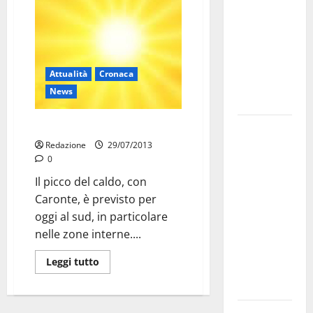
bando
alloggi ERP
2026:
domande
Attualità
Cronaca
dal 26
News
agosto
Oggi ancora più caldo
La gara
ciclistica
Redazione
29/07/2013
0
dei Giochi
attraversa
Il picco del caldo, con
Martina
Caronte, è previsto per
Franca:
oggi al sud, in particolare
ecco le
nelle zone interne....
strade
Leggi tutto
interessate
e gli orari