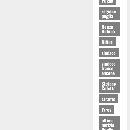
Puglia
regione
puglia
Renzo
Rubino
Rifiuti
sindaco
sindaco
franco
ancona
Stefano
Coletta
taranto
Tares
ultime
notizie
Puglia