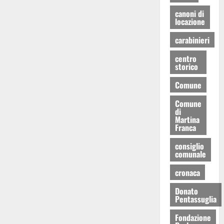
canoni di
locazione
carabinieri
centro
storico
Comune
Comune
di
Martina
Franca
consiglio
comunale
cronaca
Donato
Pentassuglia
Fondazione