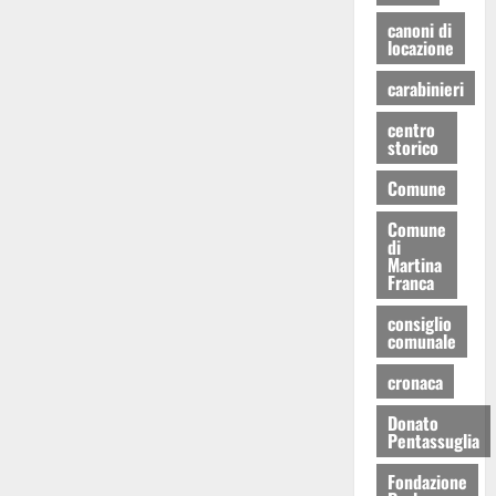
canoni di
locazione
carabinieri
centro
storico
Comune
Comune
di
Martina
Franca
consiglio
comunale
cronaca
Donato
Pentassuglia
Fondazione