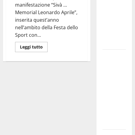
manifestazione “Sivà …
bando
Memorial Leonardo Aprile”,
alloggi ERP
inserita quest’anno
2026:
nell’ambito della Festa dello
domande
Sport con...
dal 26
agosto
Leggi tutto
La gara
ciclistica
dei Giochi
attraversa
Martina
Franca:
ecco le
strade
interessate
e gli orari