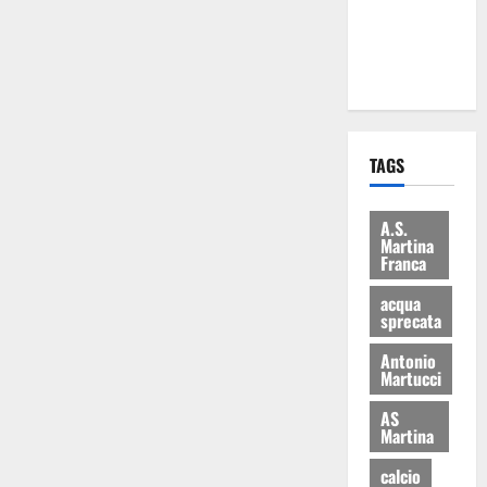
ai 15 nuovi
Fucilieri
dell’Aria
TAGS
A.S.
Martina
Franca
acqua
sprecata
Antonio
Martucci
AS
Martina
calcio