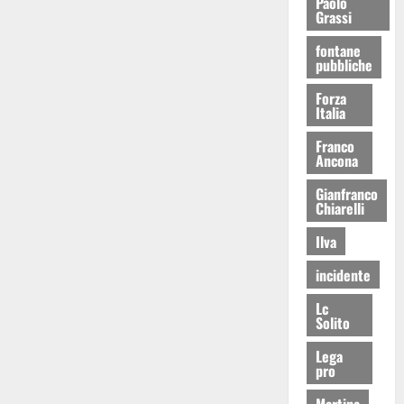
Paolo
Grassi
fontane
pubbliche
Forza
Italia
Franco
Ancona
Gianfranco
Chiarelli
Ilva
incidente
Lc
Solito
Lega
pro
Martina