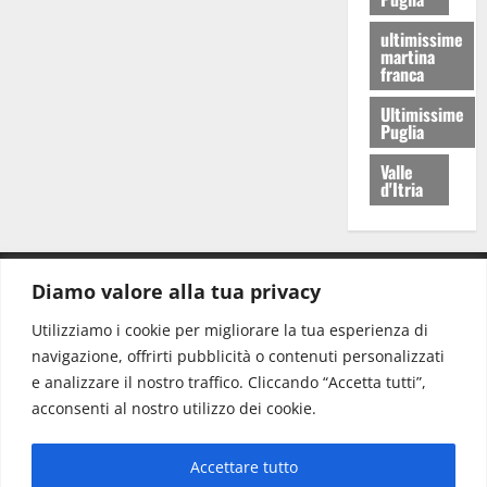
ultimissime
martina
franca
Ultimissime
Puglia
Valle
d'Itria
Diamo valore alla tua privacy
CONTATTI.
Utilizziamo i cookie per migliorare la tua esperienza di
navigazione, offrirti pubblicità o contenuti personalizzati
Redazione:
redazione@www.martinasera.it
e analizzare il nostro traffico. Cliccando “Accetta tutti”,
Direttore:
direttore@www.martinasera.it
acconsenti al nostro utilizzo dei cookie.
Info & Commerciale:
info@www.martinasera.it
Accettare tutto