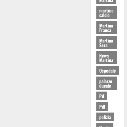
martina
calcio
Martina
Franca
Martina
Sera
News
Martina
Ospedale
palazzo
ducale
Pd
Pdl
polizia