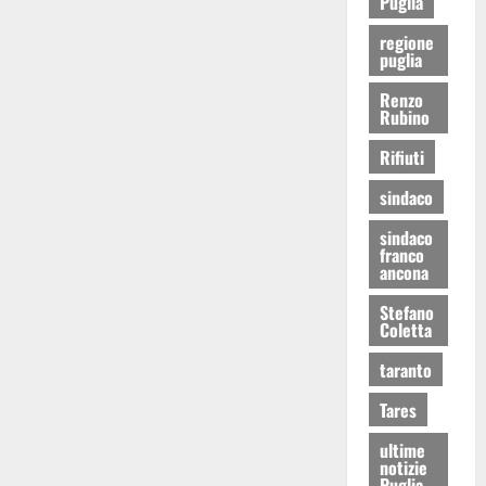
Puglia
regione
puglia
Renzo
Rubino
Rifiuti
sindaco
sindaco
franco
ancona
Stefano
Coletta
taranto
Tares
ultime
notizie
Puglia