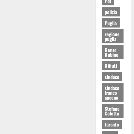
Pdl
polizia
Puglia
regione
puglia
Renzo
Rubino
Rifiuti
sindaco
sindaco
franco
ancona
Stefano
Coletta
taranto