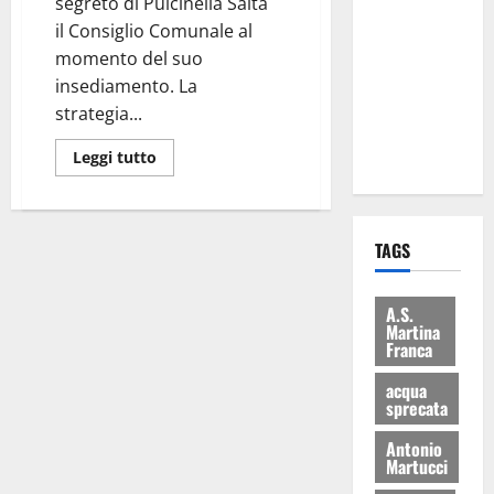
segreto di Pulcinella Salta
Martina
il Consiglio Comunale al
Franca: Il
momento del suo
sindaco non
insediamento. La
ha fatto le
strategia...
scuse alla
Lillo
Leggi tutto
TAGS
A.S.
Martina
Franca
acqua
sprecata
Antonio
Martucci