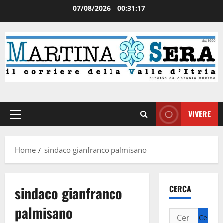
07/08/2026
00:31:17
VIVERE
Home
sindaco gianfranco palmisano
sindaco gianfranco
CERCA
palmisano