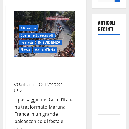
ARTICOLI
Attualità
RECENTI
Eventi e Spettacoli
In città
IN EVIDENZA
La gara
News
Valle d'Itria
ciclistica
dei Giochi
Giro d’Italia a Martina Franca:
attraversa
entusiasmo e promozione del
Martina
territorio
Franca:
Redazione
14/05/2025
ecco le
0
strade
Il passaggio del Giro d’Italia
interessate
ha trasformato Martina
e gli orari
Franca in un grande
Martina
palcoscenico di festa e
Franca
colori....