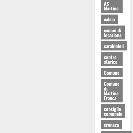
AS
Martina
calcio
canoni di
locazione
carabinieri
centro
storico
Comune
Comune
di
Martina
Franca
consiglio
comunale
cronaca