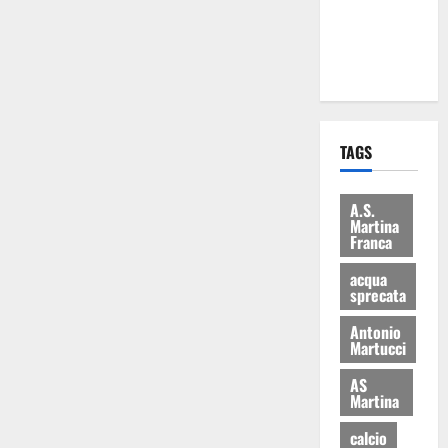
ai 15 nuovi
Fucilieri
dell’Aria
TAGS
A.S.
Martina
Franca
acqua
sprecata
Antonio
Martucci
AS
Martina
calcio