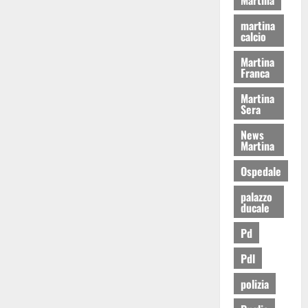
martina
calcio
Martina
Franca
Martina
Sera
News
Martina
Ospedale
palazzo
ducale
Pd
Pdl
polizia