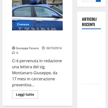
ARTICOLI
RECENTI
Cronaca
Omicidio Signora Brigida: ci
Ospedale di
scrive un indagato.
Martina
Franca,
Giuseppe Fasano
06/10/2014
0
Forza Italia
annuncia la
Ci è pervenuta in redazione
protesta:
una lettera del sig.
sit-in lunedì
Montanaro Giuseppe, da
10 agosto
17 mesi in carcerazione
preventiva...
Il Comune
di Martina
Leggi tutto
Franca
pubblica il