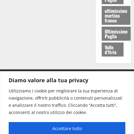
ultimissime
martina
franca
Ultimissime
Puglia
Valle
d'Itria
Diamo valore alla tua privacy
CONTATTI.
Utilizziamo i cookie per migliorare la tua esperienza di
navigazione, offrirti pubblicità o contenuti personalizzati
Redazione:
redazione@www.martinasera.it
e analizzare il nostro traffico. Cliccando “Accetta tutti”,
Direttore:
direttore@www.martinasera.it
acconsenti al nostro utilizzo dei cookie.
Info & Commerciale:
info@www.martinasera.it
Accettare tutto