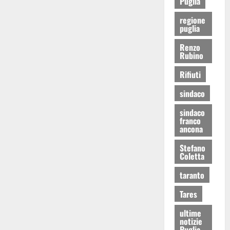
Puglia
regione
puglia
Renzo
Rubino
Rifiuti
sindaco
sindaco
franco
ancona
Stefano
Coletta
taranto
Tares
ultime
notizie
Puglia