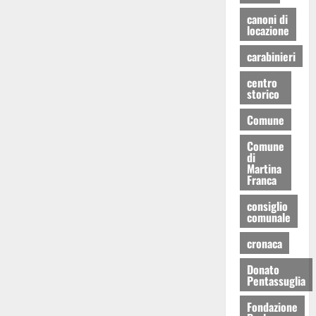
canoni di
locazione
carabinieri
centro
storico
Comune
Comune
di
Martina
Franca
consiglio
comunale
cronaca
Donato
Pentassuglia
Fondazione