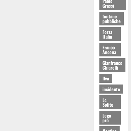
Paolo
Grassi
fontane
pubbliche
Forza
Italia
Franco
Ancona
Gianfranco
Chiarelli
Ilva
incidente
Lc
Solito
Lega
pro
Martina